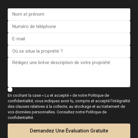
Le processus de vente
(étape par étape)
Évaluation gratuite
Examen des documents
Annonce immobilière
Visites des acheteurs
Négociation de l'offre
Signature finale chez le notaire
En cochant la case « Lu et accepté » de notre Politique de
confidentialité, vous indiquez avoir lu, compris et accepté l’intégralité
Rencontrez votre expert
des clauses relatives à la collecte, au stockage et au traitement de
vos données personnelles. Consultez notre Politique de
immobilier local
confidentialité.
Demandez Une Évaluation Gratuite