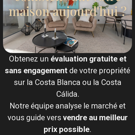
professionnelle — sans frais, sans
maison aujourd'hui ?
engagement.
Obtenez un
évaluation gratuite et
sans engagement
de votre propriété
sur la Costa Blanca ou la Costa
Cálida.
Notre équipe analyse le marché et
vous guide vers
vendre au meilleur
Demandez mon évaluation gratuite
prix possible
.