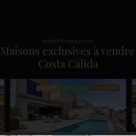
La
PROPRIÉTÉS EXCLUSIVES
Maisons exclusives à vendre 
Marquesa
Golf
,
Costa Cálida
Ciudad
37
Quesada
49
En Vedette
Nos Propriétés
Seconde Main
ivant
Précédent
Suivant