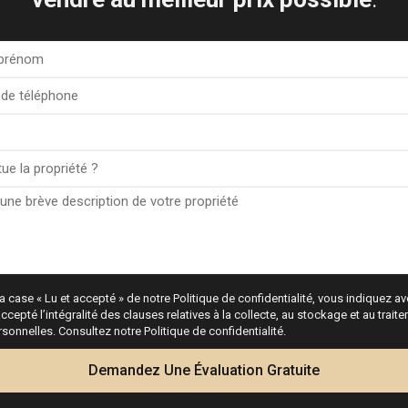
Ce que disent les clients
nd bought an apartment though Esentya Estate agents in La Mata, I had the p
ina Dahl who I found very approachable and professional, she listened to my 
 buy, needless to say she delivered on both and now I have a beautiful apartm
a case « Lu et accepté » de notre Politique de confidentialité, vous indiquez avo
l for, I would certainly recommend Esentya and (Christina Dahl) if I was thinkin
ccepté l’intégralité des clauses relatives à la collecte, au stockage et au trai
buying a property in Spain.
onnelles. Consultez notre Politique de confidentialité.
One happy customer. James
Demandez Une Évaluation Gratuite