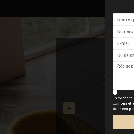
Dahl
I sold my villa a
orge og møttes på mandag 170225 og hun
their agent Christ
 ble kjøpt samme kveld. 100% perfekt, mer
what I hoped to
En cochant l
 og selger var også fornøyd. Vi signerte
eternally gratefu
compris et a
m en ny verdensrekord fikk vi flyttet inn
données pers
 og hun på tilbudssiden om det er noe vi
ll megler. Anbefales 100%!!!