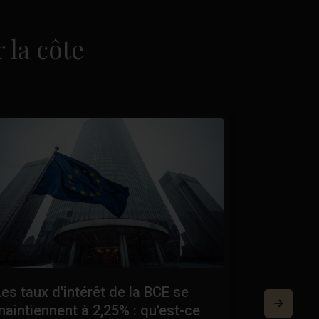
 la côte
es taux d'intérêt de la BCE se
Certifica
maintiennent à 2,25% : qu'est-ce
en Espagn