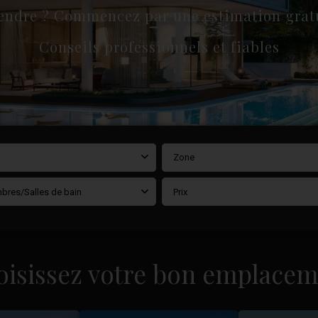
endre ? Commencez par une estimation gratu
Conseils professionnels et fiables
Zone
bres/Salles de bain
Prix
oisissez votre bon emplacem