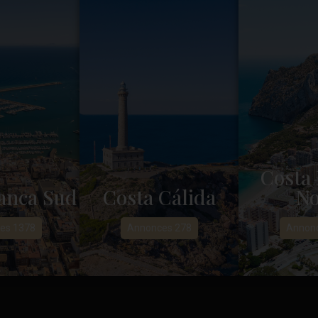
Costa 
anca Sud
Costa Cálida
No
es 1378
Annonces 278
Annonc