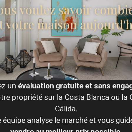
ous voulez savoir combi
t votre maison aujourd'h
€ 729.000
Vue panoramique...
Chambres :
3
Salles de bains :
5
Taille:
252
Parcelle:
300
Runar Wilhelmsen
ez un
évaluation gratuite et sans eng
tre propriété sur la Costa Blanca ou la
Cálida.
 équipe analyse le marché et vous guid
vendre au meilleur prix possible
.
TÉMOIGNAGES