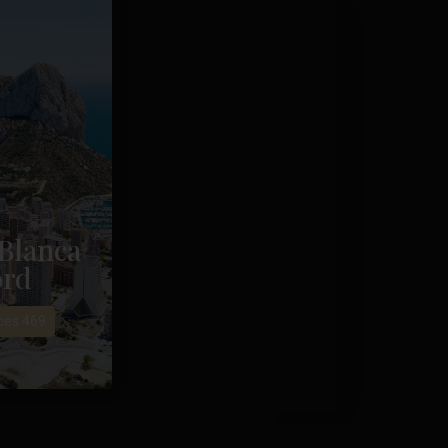
Blanca
rd
es 469