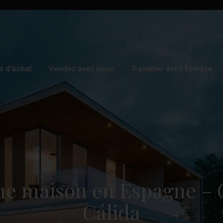
s d'achat
Vendez avec nous
Travailler avec Esentya
ne maison en Espagne – 
Cálida