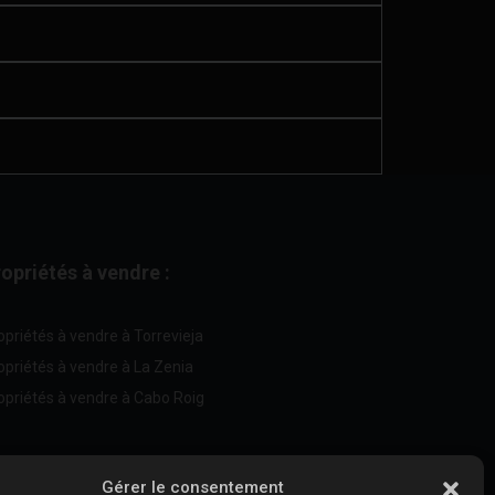
opriétés à vendre :
opriétés à vendre à Torrevieja
opriétés à vendre à La Zenia
opriétés à vendre à Cabo Roig
Vendez votre propriété
:
Gérer le consentement