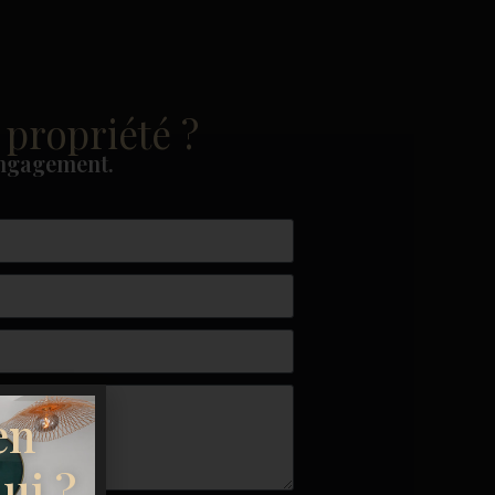
 propriété ?
engagement.
en
ui ?