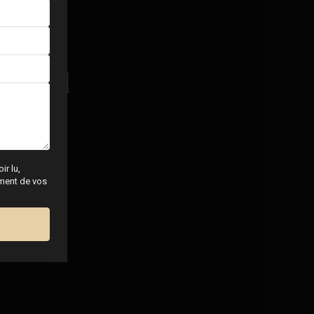
r local
ir lu,
tement de vos