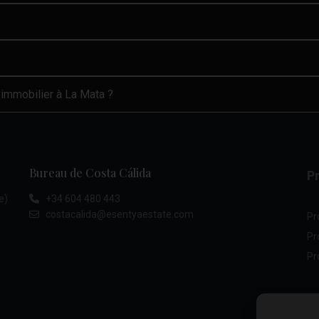
 immobilier à La Mata ?
Bureau de Costa Cálida
Pr
e)
+34 604 480 443
costacalida@esentyaestate.com
Pr
Pr
Pr