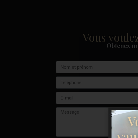
Vous voulez
Obtenez un
V
vau