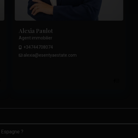
Alexia Paulot
Agent immobilier
+34744708074
alexia@esentyaestate.com
.
n Espagne ?