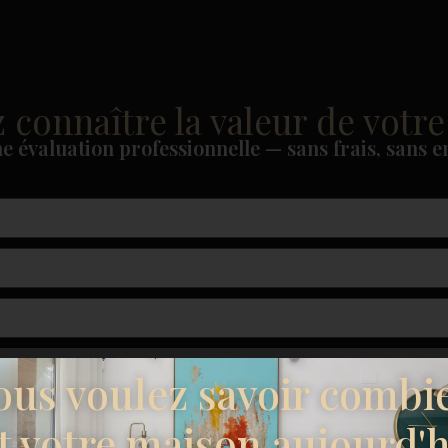
 connaître la valeur de votre
e évaluation professionnelle — sans frais, sans 
ous voulez savoir combi
t votre maison aujourd'h