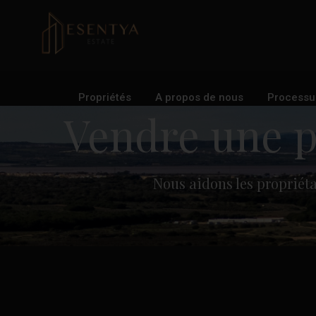
Propriétés
A propos de nous
Processu
Vendre une p
Nous aidons les propriét