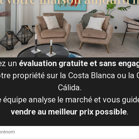
ation » de notre Politique de confidentialité, vous indiquez avoir lu, 
age et au traitement de vos données personnelles. Consultez notre Pol
Demandez mon évaluation gratuite
ez un
évaluation gratuite et sans eng
ocessus de vente (étape par 
tre propriété sur la Costa Blanca ou la
Cálida.
 équipe analyse le marché et vous guid
vendre au meilleur prix possible
.