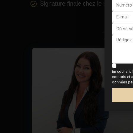
Signature finale chez le notaire
Rencon
En cochant l
compris et a
données pers