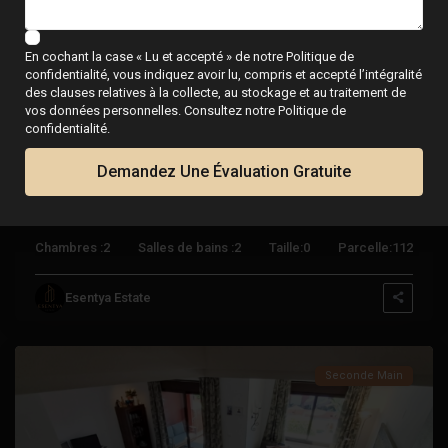
Précédent
Suivant
En cochant la case « Lu et accepté » de notre Politique de
confidentialité, vous indiquez avoir lu, compris et accepté l’intégralité
des clauses relatives à la collecte, au stockage et au traitement de
vos données personnelles. Consultez notre Politique de
confidentialité.
€ 295.000
Demandez Une Évaluation Gratuite
Lomas
Appartement à Guardamar del Segura –
De
EE13436
Cabo
Chambres :
2
Salles de bains :
2
Taille:
0
Parcelle:
112
Roig
,
Orihuela
Esentya Estate
Costa
Seconde Main