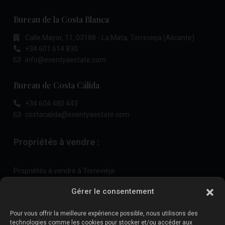
Bureau de la Costa Blanca
Calle Mayor, 11, 03188 - La Mata, Torrevieja (Alicante)
+34 601 614 830
info@esentyaestate.com
Bureau de Costa Cálida
+34 604 480 443
costacalida@esentyaestate.com
Propriétés à vendre :
Propriétés à vendre à Torrevieja
Propriétés à vendre à La Zenia
Gérer le consentement
Propriétés à vendre à Cabo Roig
Pour vous offrir la meilleure expérience possible, nous utilisons des
technologies comme les cookies pour stocker et/ou accéder aux