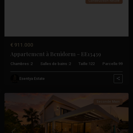
Construction Neuve
€ 911.000
Appartement à Benidorm – EE13439
Chambres :
2
Salles de bains :
2
Taille:
122
Parcelle:
99
Orihuela
Esentya Estate
Costa
Seconde Main