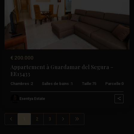
Précédent
Suivant
€ 200.000
Appartement à Guardamar del Segura –
EE13433
Chambres :
2
Salles de bains :
1
Taille:
75
Parcelle:
0
Esentya Estate
1
2
3