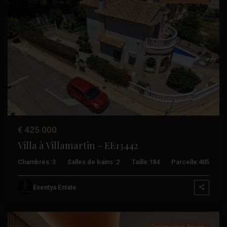
Précédent
Suivant
€ 425.000
Villa à Villamartin – EE13442
Chambres :
3
Salles de bains :
2
Taille:
184
Parcelle:
405
Esentya Estate
Benidorm
Construction Neuve