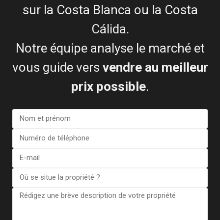
Précédent
Suivant
sur la Costa Blanca ou la Costa
Cálida.
Notre équipe analyse le marché et
vous guide vers
vendre au meilleur
€ 749.000
prix possible
.
Villa à Orihuela Costa – EE13437
Chambres :
3
Salles de bains :
3
Taille:
130
Parcelle:
390
Garder
du
Esentya Estate
Sécur
Seconde Main