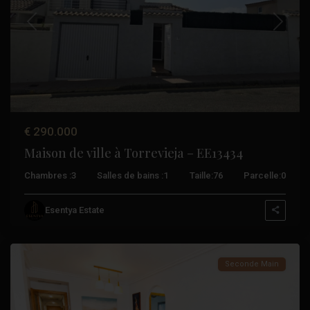
Précédent
Suivant
€ 290.000
Maison de ville à Torrevieja – EE13434
Chambres :
3
Salles de bains :
1
Taille:
76
Parcelle:
0
Garder
du
Esentya Estate
Sécur
Seconde Main