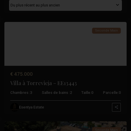
Du plus récent au plus ancien
Torrevieja
Seconde Main
€ 475.000
Villa à Torrevieja – EE13443
Chambres :
3
Salles de bains :
2
Taille:
0
Parcelle:
0
Orihuela
Esentya Estate
Costa
Seconde Main