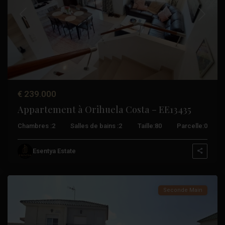
Précédent
Suivant
€ 239.000
Appartement à Orihuela Costa – EE13435
Chambres :
2
Salles de bains :
2
Taille:
80
Parcelle:
0
Los
Altos
,
Esentya Estate
Torrevieja
Seconde Main