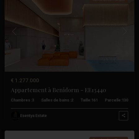
Précédent
Suivant
€ 1.277.000
Appartement à Benidorm – EE13440
Chambres :
3
Salles de bains :
2
Taille:
161
Parcelle:
130
Esentya Estate
Benidorm