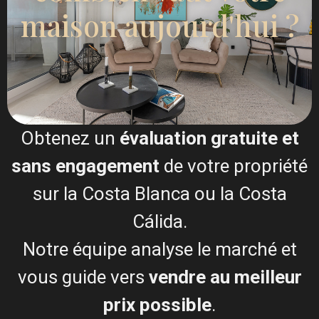
maison aujourd'hui ?
Obtenez un
évaluation gratuite et
sans engagement
de votre propriété
sur la Costa Blanca ou la Costa
Cálida.
ÉCOLE ESENTYA
Notre équipe analyse le marché et
L'école Esentya est bien plus qu'un simple cours :
vous guide vers
vendre au meilleur
c'est un lieu d'apprentissage, de développement et
prix possible
.
de vie communautaire.