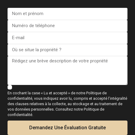
EN SAVOIR PLUS
DEVENEZ PARTENAIRE
Chez Esentya, nous œuvrons sans relâche pour
favoriser le développement personnel. Grâce à
l'esprit d'équipe, au bien-être et à la joie, nous
créons un environnement où chacun peut
En cochant la case « Lu et accepté » de notre Politique de
s'épanouir et réussir.
confidentialité, vous indiquez avoir lu, compris et accepté l’intégralité
des clauses relatives à la collecte, au stockage et au traitement de
vos données personnelles. Consultez notre Politique de
À VENIR
confidentialité.
Demandez Une Évaluation Gratuite