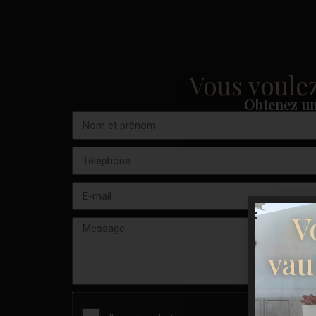
Vous voulez
Obtenez un
V
vau