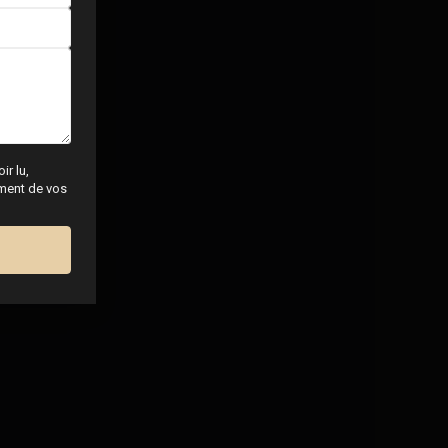
ir lu,
tement de vos