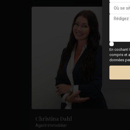
En cochant l
compris et a
données pers
Christina Dahl
Agent immobilier