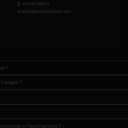
+34744708074
alexia@esentyaestate.com
.
ca ?
n Espagne ?
 immobilier à Playa Flamenca ?