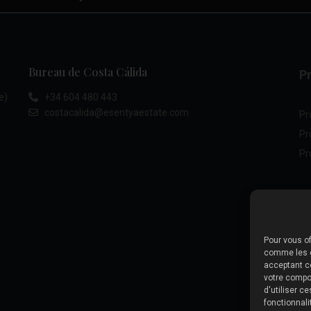
Bureau de Costa Cálida
Pr
e)
+34 604 480 443
costacalida@esentyaestate.com
Pr
Pr
Pr
Pour vous of
comme les c
acceptant c
votre compor
d'utiliser c
fonctionnali