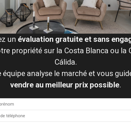
Demandez mon évaluation gratuite
ez un
évaluation gratuite et sans eng
ocessus de vente (étape par 
tre propriété sur la Costa Blanca ou la
Cálida.
 équipe analyse le marché et vous guid
vendre au meilleur prix possible
.
trez votre expert immobilie