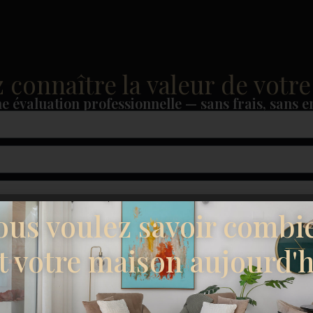
 connaître la valeur de votre
e évaluation professionnelle — sans frais, sans 
ous voulez savoir combi
t votre maison aujourd'h