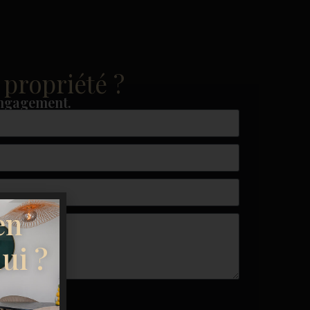
 propriété ?
engagement.
en
ui ?