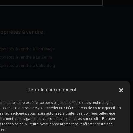
opriétés à vendre :
opriétés à vendre à Torrevieja
opriétés à vendre à La Zenia
opriétés à vendre à Cabo Roig
Vendez votre propriété
:
Gérer le consentement
frir la meilleure expérience possible, nous utilisons des technologies
Vendre une propriété à La Mata
ookies pour stocker et/ou accéder aux informations de votre appareil. En
Vendre une propriété à Cabo Roig
es technologies, vous nous autorisez à traiter des données telles que
tement de navigation ou vos identifiants uniques sur ce site. Refuser
Vendre une propriété à Playa Flamenca
es technologies ou retirer votre consentement peut affecter certaines
Vendre un bien immobilier à Torrevieja
tés.