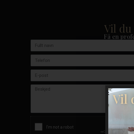
Vil du
Få en profe
Vil