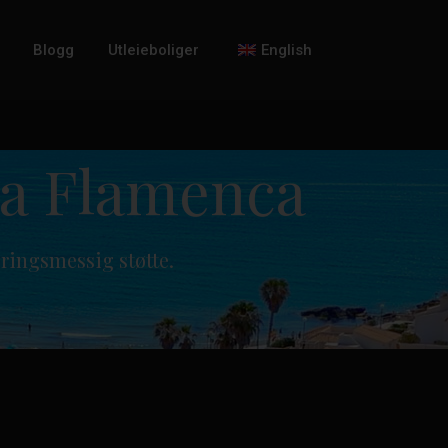
Blogg
Utleieboliger
English
ya Flamenca
øringsmessig støtte.