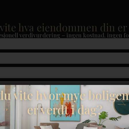
 vite hva eiendommen din er
sjonell verdivurdering – ingen kostnad, ingen fo
 du vite hvor mye boligen
er verdt i dag?