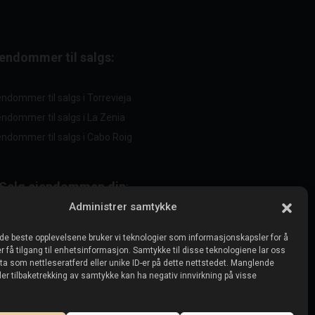
iendommer til salgs:
endommer til salgs i Torrevieja
endommer til salgs i La Zenia
endommer til salgs i Cabo Roig
Selg eiendommen din
:
Administrer samtykke
Selg eiendom i La Mata
 de beste opplevelsene bruker vi teknologier som informasjonskapsler for å
Selg eiendom i Cabo Roig
er få tilgang til enhetsinformasjon. Samtykke til disse teknologiene lar oss
a som nettleseratferd eller unike ID-er på dette nettstedet. Manglende
Selg eiendom i Playa Flamenca
er tilbaketrekking av samtykke kan ha negativ innvirkning på visse
Selg eiendom i Torrevieja