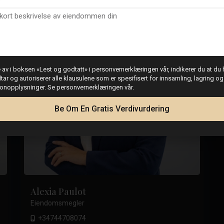
av i boksen «Lest og godtatt» i personvernerklæringen vår, indikerer du at du h
dtar og autoriserer alle klausulene som er spesifisert for innsamling, lagring o
sonopplysninger. Se personvernerklæringen vår.
Be Om En Gratis Verdivurdering
Alexia Paulot
Eiendomsmegler
+34744708074