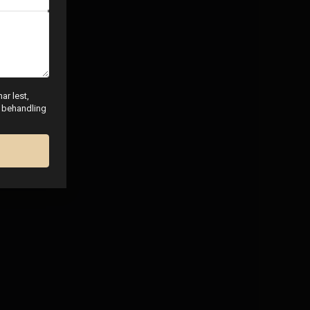
ar lest,
g behandling