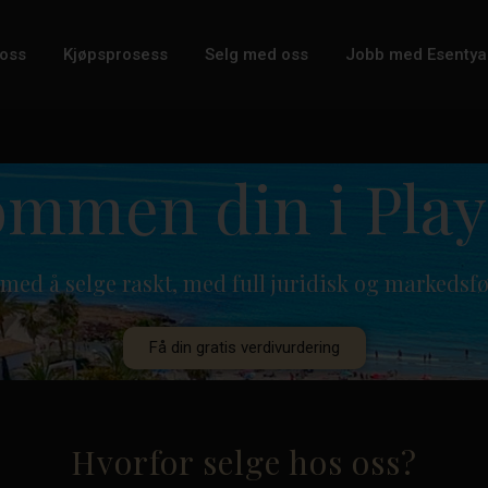
oss
Kjøpsprosess
Selg med oss
Jobb med Esentya
ommen din i Pla
 med å selge raskt, med full juridisk og markedsf
Få din gratis verdivurdering
Hvorfor selge hos oss?