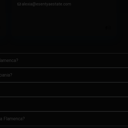
alexia@esentyaestate.com
.
Flamenca?
Spania?
aya Flamenca?