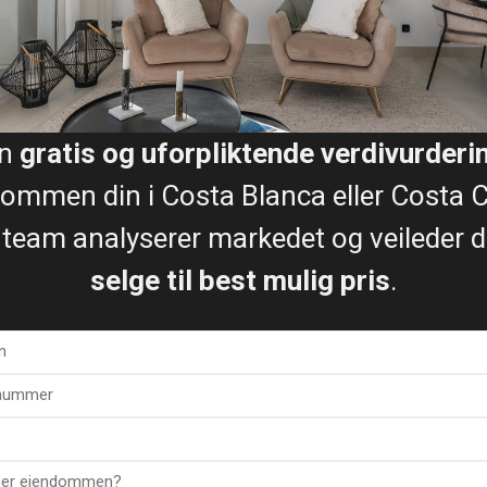
Be om min gratis verdivurdering
algsprosessen (trinn for trin
en
gratis og uforpliktende verdivurderi
ommen din i Costa Blanca eller Costa C
 team analyserer markedet og veileder de
selge til best mulig pris
.
licus
øt din lokale eiendomsekspe