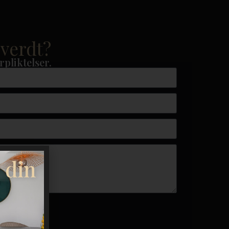
 verdt?
rpliktelser.
 din