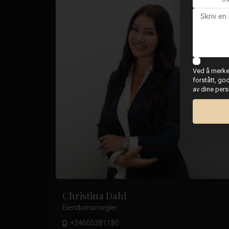
Ved å merke 
forstått, go
av dine per
Christina Dahl
Eiendomsmegler
+34605381180