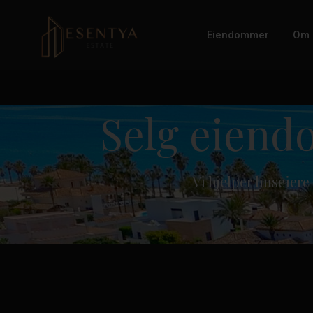
Eiendommer
Om 
Selg eiend
Vi hjelper huseiere