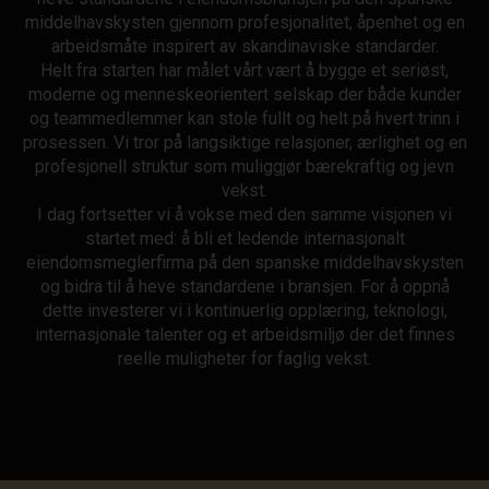
middelhavskysten gjennom profesjonalitet, åpenhet og en
arbeidsmåte inspirert av skandinaviske standarder.
Helt fra starten har målet vårt vært å bygge et seriøst,
moderne og menneskeorientert selskap der både kunder
og teammedlemmer kan stole fullt og helt på hvert trinn i
prosessen. Vi tror på langsiktige relasjoner, ærlighet og en
profesjonell struktur som muliggjør bærekraftig og jevn
vekst.
I dag fortsetter vi å vokse med den samme visjonen vi
startet med: å bli et ledende internasjonalt
eiendomsmeglerfirma på den spanske middelhavskysten
og bidra til å heve standardene i bransjen. For å oppnå
dette investerer vi i kontinuerlig opplæring, teknologi,
internasjonale talenter og et arbeidsmiljø der det finnes
reelle muligheter for faglig vekst.