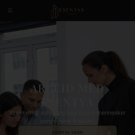
ARBEID MED
ESENTYA
Vi ser etter sultne og aggressive mennesker
som ønsker å lykkes.
ESENTYA-VEIEN