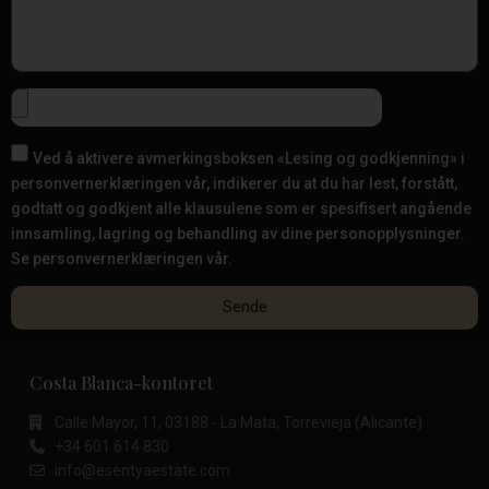
Ved å aktivere avmerkingsboksen «Lesing og godkjenning» i
personvernerklæringen vår, indikerer du at du har lest, forstått,
godtatt og godkjent alle klausulene som er spesifisert angående
innsamling, lagring og behandling av dine personopplysninger.
Se personvernerklæringen vår.
Sende
Costa Blanca-kontoret
Calle Mayor, 11, 03188 - La Mata, Torrevieja (Alicante)
+34 601 614 830
info@esentyaestate.com