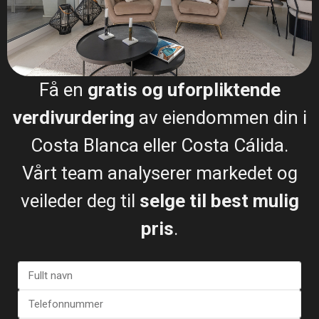
Få en
gratis og uforpliktende
verdivurdering
av eiendommen din i
Costa Blanca eller Costa Cálida.
ESENTYA SKOLE
Vårt team analyserer markedet og
Esentya-skolen er mer enn bare et kurs – det er en
veileder deg til
selge til best mulig
arena for læring, utvikling og fellesskap.
pris
.
LES MER