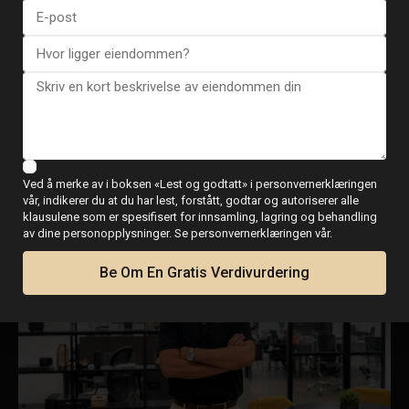
BLI EN PARTNER
Hos Esentya jobber vi kontinuerlig med å legge til
rette for personlig utvikling. Gjennom lagånd,
velvære og glede skaper vi et miljø der hver enkelt
person kan vokse og lykkes.
Ved å merke av i boksen «Lest og godtatt» i personvernerklæringen
KOMMER SNART
vår, indikerer du at du har lest, forstått, godtar og autoriserer alle
klausulene som er spesifisert for innsamling, lagring og behandling
av dine personopplysninger. Se personvernerklæringen vår.
Be Om En Gratis Verdivurdering