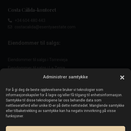
Costa Cálida-kontoret
+34 604 480 443
costacalida@esentyaestate.com
Eiendommer til salgs:
Eiendommer til salgs i Torrevieja
Eiendommer til salgs i La Zenia
Eiendommer til salgs i Cabo Roig
Administrer samtykke
For å gi deg de beste opplevelsene bruker vi teknologier som
informasjonskapsler for å lagre og/eller få tilgang til enhetsinformasjon.
Selg eiendommen din
:
Samtykke til disse teknologiene lar oss behandle data som
nettleseratferd eller unike ID-er på dette nettstedet. Manglende samtykke
eller tilbaketrekking av samtykke kan ha negativ innvirkning på visse
Selg eiendom i La Mata
funksjoner.
Selg eiendom i Cabo Roig
Selg eiendom i Playa Flamenca