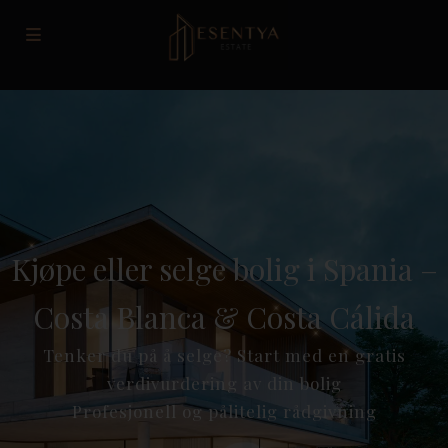
Kjøpe eller selge bolig i Spania –
Costa Blanca & Costa Cálida
Tenker du på å selge? Start med en gratis
verdivurdering av din bolig
Profesjonell og pålitelig rådgivning