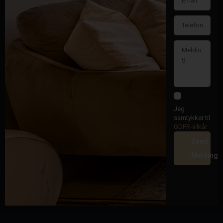
Jeg
samtykker til
GDPR-vilkår
Send
Melding