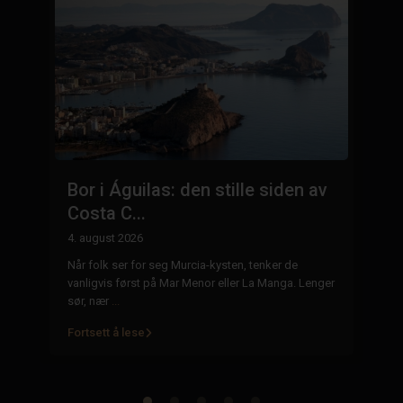
:
Bor i Águilas: den stille siden av
E
Costa C...
n
4. august 2026
29
Når folk ser for seg Murcia-kysten, tenker de
Ei
 i
vanligvis først på Mar Menor eller La Manga. Lenger
ha
sør, nær
...
mi
Fortsett å lese
Fo