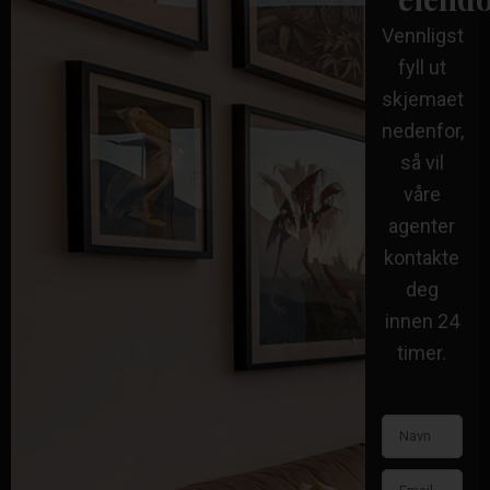
Vennligst
fyll ut
skjemaet
nedenfor,
så vil
våre
agenter
kontakte
deg
innen 24
timer.