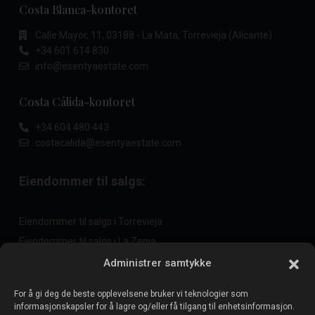
Costa Blanca-kontoret
Calle Mayor, 11, 03188 - La Mata, Torrevieja (Alicante)
+34 601 614 830
info@esentyaestate.com
Costa Cálida-kontoret
+34 604 480 443
costacalida@esentyaestate.com
Eiendommer til salgs:
Eiendommer til salgs i Torrevieja
Eiendommer til salgs i La Zenia
Eiendommer til salgs i Cabo Roig
Administrer samtykke
For å gi deg de beste opplevelsene bruker vi teknologier som
informasjonskapsler for å lagre og/eller få tilgang til enhetsinformasjon.
Selg eiendommen din
: