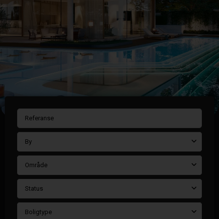
By
Område
Status
Boligtype