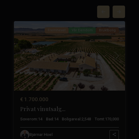
Yecla
,
84
Yecla
37
Fremhevet
Vår Eiendom
Bruktbolig
Neste
Tidligere
Neste
€ 1.700.000
Privat vinutsalg...
3
Soverom:
14
Bad:
14
Boligareal:
2,548
Tomt:
170,000
Bjørnar Hoel