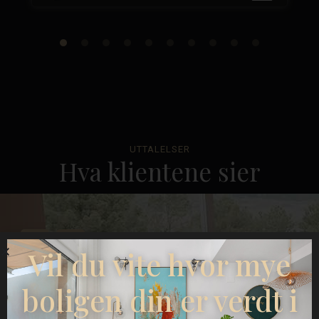
UTTALELSER
Hva klientene sier
Vil du vite hvor mye
boligen din er verdt i