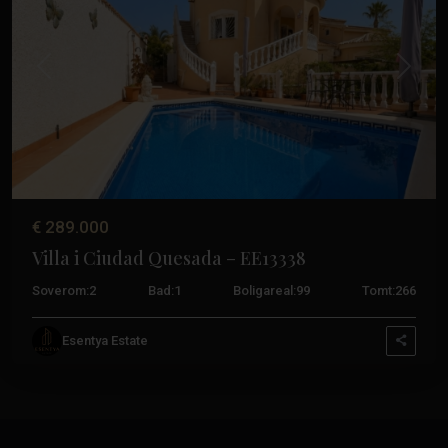
Tidligere
Neste
€ 289.000
Villa i Ciudad Quesada – EE13338
Soverom:
2
Bad:
1
Boligareal:
99
Tomt:
266
Esentya Estate