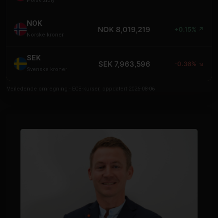
Polsk zloty
NOK
NOK 8,019,219
+0.15% ↗
Norske kroner
SEK
SEK 7,963,596
-0.36% ↘
Svenske kroner
Veiledende omregning - ECB-kurser, oppdatert 2026-08-06