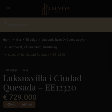
Avansert søk
Hjem
villa
Til salgs
Quesada-byen
Quesada-byen
Fremhevet
,
Vår eiendom
,
Bruktbolig
Luksusvilla i Ciudad Quesada – EE12320
Til salgs
villa
Luksusvilla i Ciudad
Quesada – EE12320
€ 729.000
Dele
Print