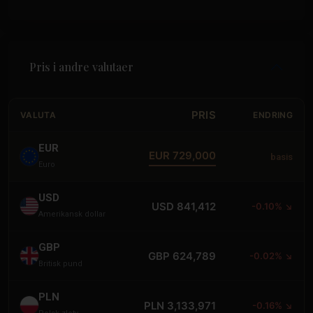
Pris i andre valutaer
PRIS
VALUTA
ENDRING
EUR
EUR 729,000
basis
Euro
USD
USD 841,412
-0.10% ↘
Amerikansk dollar
GBP
GBP 624,789
-0.02% ↘
Britisk pund
PLN
PLN 3,133,971
-0.16% ↘