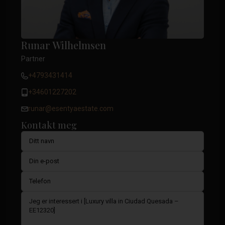
Runar Wilhelmsen
Partner
+4793431414
+34601227202
runar@esentyaestate.com
Kontakt meg