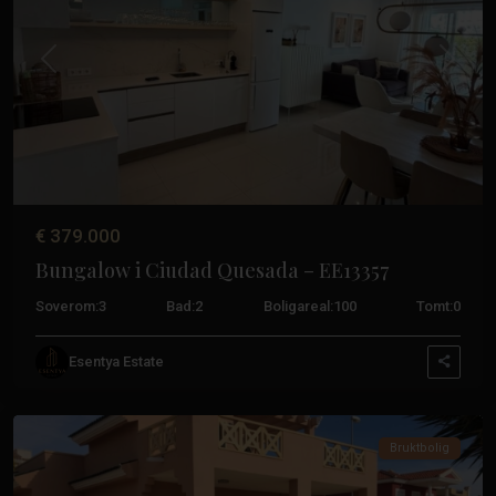
Tidligere
Neste
€ 379.000
Bungalow i Ciudad Quesada – EE13357
Soverom:
3
Bad:
2
Boligareal:
100
Tomt:
0
Esentya Estate
Quesada-
byen
Bruktbolig