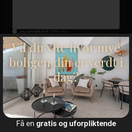
Jeg samtykker til
GDPR-vilkår
Vil du vite hvor mye
Ringe
boligen din er verdt i
WhatsApp
dag?
Plantegninger
Få en
gratis og uforpliktende