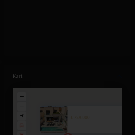
Kart
Luxury villa in Ciudad Quesada...
€ 729.000
4 soverom
6 BA
252