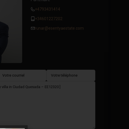
+4793431414
+34601227202
runar@esentyaestate.com