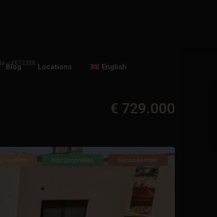
ada – EE12320
Blog
Locations
English
€ 729.000
En vedette
Nos propriétés
Seconde main