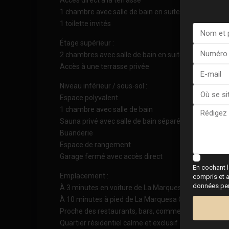
1 chambre avec salle de bain en suite
1 toilette invités
Étage supérieur :
2 chambres avec salle de bain en suite
Accès à une terrasse privée
Niveau inférieur / sous-sol :
Espace polyvalent
1 chambre avec salle de bain
Sauna privé avec salle de bain séparée
Buanderie
Espace de rangement
Garage fermé avec accès direct
En cochant l
Emplacement :
compris et a
données pers
À 3 minutes en voiture de La Marquesa Golf
À 10 minutes à pied de La Marquesa Golf
Proche des restaurants, bars, commerces et service
Quartier résidentiel calme et exclusif