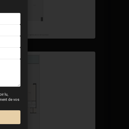
ir lu,
tement de vos