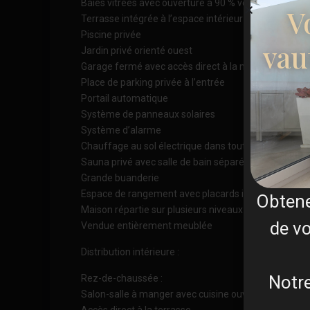
Baies vitrées avec ouverture à 90 % vers la terrasse
V
Terrasse intégrée à l’espace intérieur
Piscine privée
vau
Jardin privé orienté ouest
Garage fermé avec accès direct à la maison
Place de parking privée à l’entrée
Portail automatique
Système de panneaux solaires
Système d’alarme
Chauffage au sol électrique dans toutes les salles de
Sauna privé avec salle de bain séparée
Grande buanderie
Espace de rangement avec placards intégrés
Obten
Maison répartie sur plusieurs niveaux
de vo
Vendue entièrement meublée
Distribution intérieure :
Notre
Rez-de-chaussée :
Salon-salle à manger avec cuisine ouverte
Accès direct à la terrasse