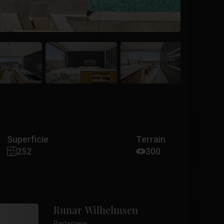
Superficie
Terrain
252
300
Runar Wilhelmsen
Partenaire