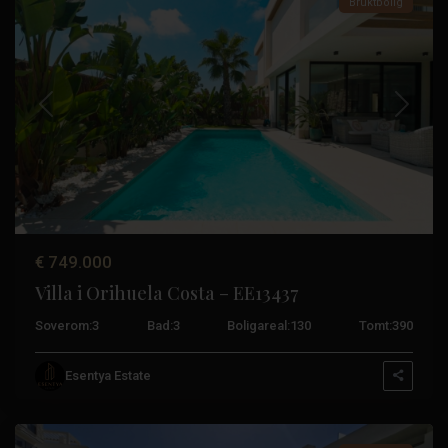
Bruktbolig
Tidligere
Neste
€ 749.000
Villa i Orihuela Costa – EE13437
Soverom:
3
Bad:
3
Boligareal:
130
Tomt:
390
Guardamar
Del
Esentya Estate
Segura