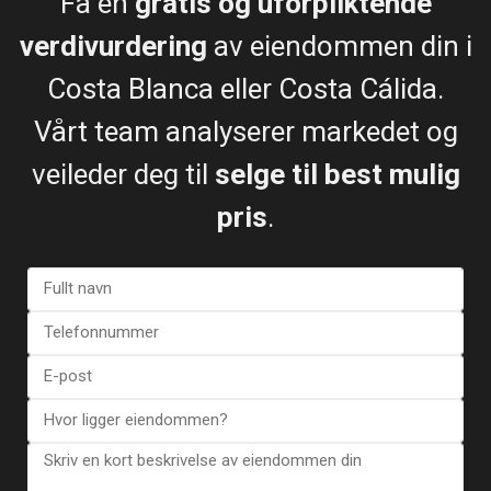
Få en
gratis og uforpliktende
Bruktbolig
verdivurdering
av eiendommen din i
Costa Blanca eller Costa Cálida.
Vårt team analyserer markedet og
Tidligere
Neste
veileder deg til
selge til best mulig
pris
.
€ 239.000
Leilighet i Orihuela Costa – EE13435
Soverom:
2
Bad:
2
Boligareal:
80
Tomt:
0
Los
Altos
,
Esentya Estate
Torrevieja