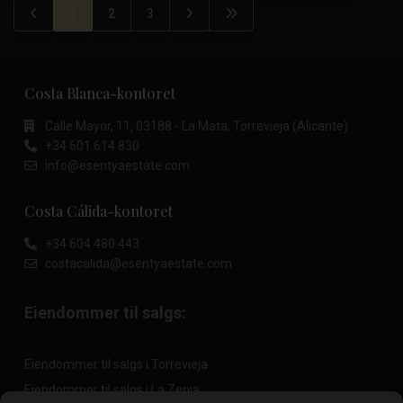
1
2
3
Costa Blanca-kontoret
Calle Mayor, 11, 03188 - La Mata, Torrevieja (Alicante)
+34 601 614 830
info@esentyaestate.com
Costa Cálida-kontoret
+34 604 480 443
costacalida@esentyaestate.com
Eiendommer til salgs:
Eiendommer til salgs i Torrevieja
Eiendommer til salgs i La Zenia