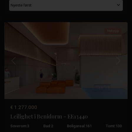
Nyeste først
Benidorm
Nybygg
Tidligere
Neste
€ 1.277.000
Leilighet i Benidorm – EE13440
Soverom:
3
Bad:
2
Boligareal:
161
Tomt:
130