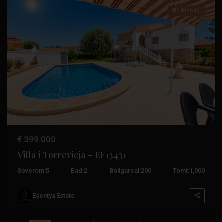
Bruktbolig
Tidligere
Neste
€ 399.000
Villa i Torrevieja – EE13431
Soverom:
5
Bad:
2
Boligareal:
200
Tomt:
1,000
Esentya Estate