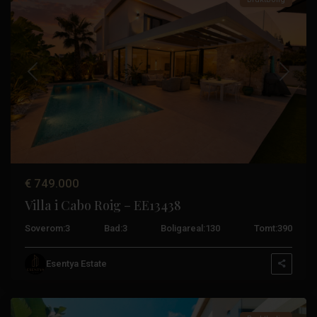
Tidligere
Neste
€ 749.000
Villa i Cabo Roig – EE13438
Soverom:
3
Bad:
3
Boligareal:
130
Tomt:
390
Orihuela
Esentya Estate
Costa