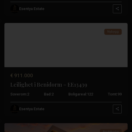
Esentya Estate
Benidorm
Nybygg
€ 911.000
Leilighet i Benidorm – EE13439
Soverom:
2
Bad:
2
Boligareal:
122
Tomt:
99
Orihuela
Esentya Estate
Costa
Bruktbolig