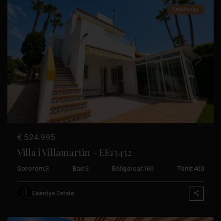
Bruktbolig
Tidligere
Neste
€ 524.995
Villa i Villamartin – EE13432
Soverom:
3
Bad:
3
Boligareal:
160
Tomt:
400
Esentya Estate
Torrevieja