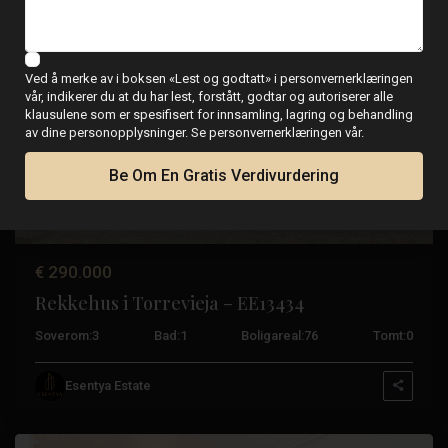
Bruktbolig
Ved å merke av i boksen «Lest og godtatt» i personvernerklæringen
vår, indikerer du at du har lest, forstått, godtar og autoriserer alle
klausulene som er spesifisert for innsamling, lagring og behandling
Tidligere
Neste
av dine personopplysninger. Se personvernerklæringen vår.
Be Om En Gratis Verdivurdering
€ 290.000
Rekkehus i Torrevieja – EE13434
Soverom:
3
Bad:
1
Boligareal:
76
Tomt:
0
Guardamar
Del
Esentya Estate
Segura