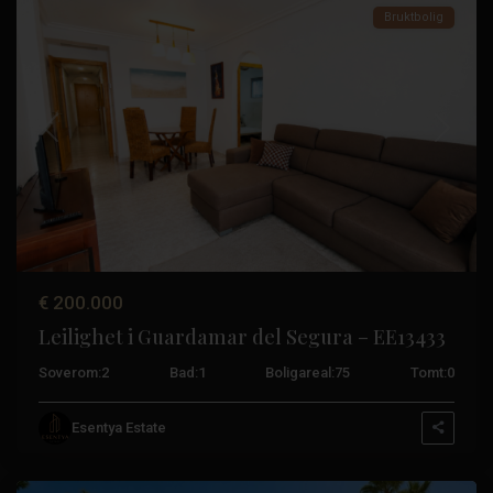
Bruktbolig
Tidligere
Neste
€ 200.000
Leilighet i Guardamar del Segura – EE13433
Soverom:
2
Bad:
1
Boligareal:
75
Tomt:
0
Orihuela
Esentya Estate
Costa