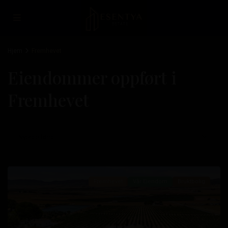
Hjem
Fremhevet
Eiendommer oppført i
Fremhevet
Nyeste først
Yecla
,
Yecla
Fremhevet
Vår Eiendom
Bruktbolig