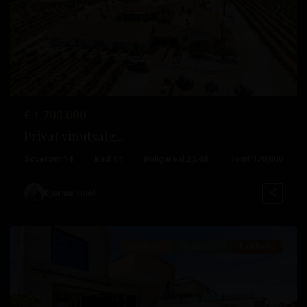
Tidligere
Neste
€ 1.700.000
La
Privat vinutsalg...
Marquesa
Soverom:
14
Bad:
14
Boligareal:
2,548
Tomt:
170,000
Golf
,
Quesada-
Bjørnar Hoel
byen
Fremhevet
Vår Eiendom
Bruktbolig