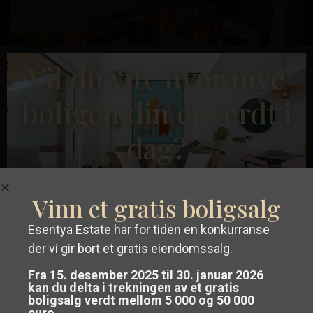
Tidligere
Neste
Vil du vite hvor mye
boligen din er verdt i
€ 550.000
dag?
Las
Finca i Daya ...
Colinas
Soverom:
4
Bad:
2
Boligareal:
232
Tomt:
7,286
Golf
,
Vinn et gratis boligsalg
Orihuela
Christina Dahl
Costa
Esentya Estate har for tiden en konkurranse
der vi gir bort et gratis eiendomssalg.
Få en
gratis og uforpliktende
Fremhevet
Vår Eiendom
Bruktbolig
Fra 15. desember 2025 til 30. januar 2026
verdivurdering
av eiendommen din i
kan du delta i trekningen av et gratis
boligsalg verdt mellom 5 000 og 50 000
euro.