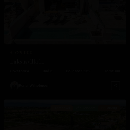
Tidligere
Neste
€ 729.000
Luksusvilla i...
Soverom:
4
Bad:
6
Boligareal:
252
Tomt:
300
Daya
Runar Wilhelmsen
Vieja
Fremhevet
Vår Eiendom
Bruktbolig