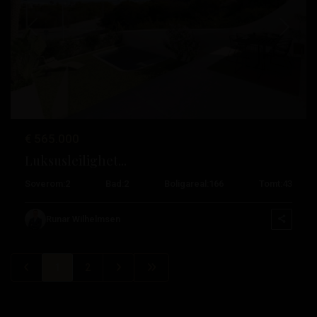
Tidligere
Neste
€ 565.000
Luksusleilighet...
Soverom:
2
Bad:
2
Boligareal:
166
Tomt:
43
Runar Wilhelmsen
1
2