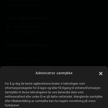
+34 601 614 830
info@esentyaestate.com
Costa Cálida-kontoret
+34 604 480 443
costacalida@esentyaestate.com
Eiendommer til salgs:
Eiendommer til salgs i Torrevieja
Eiendommer til salgs i La Zenia
Eiendommer til salgs i Cabo Roig
Administrer samtykke
For å gi deg de beste opplevelsene bruker vi teknologier som
informasjonskapsler for å lagre og/eller få tilgang til enhetsinformasjon.
Selg eiendommen din
:
Samtykke til disse teknologiene lar oss behandle data som
nettleseratferd eller unike ID-er på dette nettstedet. Manglende samtykke
eller tilbaketrekking av samtykke kan ha negativ innvirkning på visse
Selg eiendom i La Mata
funksjoner.