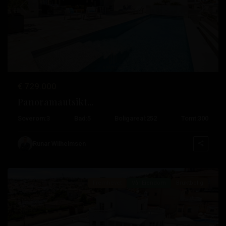
Tidligere
Neste
€ 729.000
Panoramautsikt...
Soverom:
3
Bad:
5
Boligareal:
252
Tomt:
300
La
Marquesa
,
Runar Wilhelmsen
Rojales
Fremhevet
Vår Eiendom
Bruktbolig