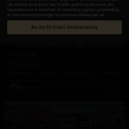
vår, indikerer du at du har lest, forstått, godtar og autoriserer alle
klausulene som er spesifisert for innsamling, lagring og behandling
Tidligere
Neste
av dine personopplysninger. Se personvernerklæringen vår.
Be Om En Gratis Verdivurdering
€ 1.100.000
Villa i Cabo ...
Soverom:
5
Bad:
3
Boligareal:
181
Tomt:
504
Aguas
Nuevas
,
Bjørnar Hoel
Torrevieja
Fremhevet
Vår Eiendom
Bruktbolig