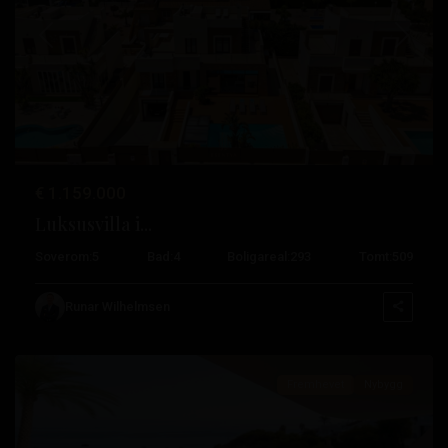
Tidligere
Neste
€ 1.159.000
Luksusvilla i...
Soverom:
5
Bad:
4
Boligareal:
293
Tomt:
509
La
Mata
,
Runar Wilhelmsen
Torrevieja
Fremhevet
Nybygg