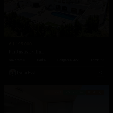
Tidligere
Neste
€ 1.195.000
Fantastisk villa...
Soverom:
6
Bad:
4
Boligareal:
422
Tomt:
755
La
Mata
,
Bjørnar Hoel
Torrevieja
Fremhevet
Vår Eiendom
Bruktbolig