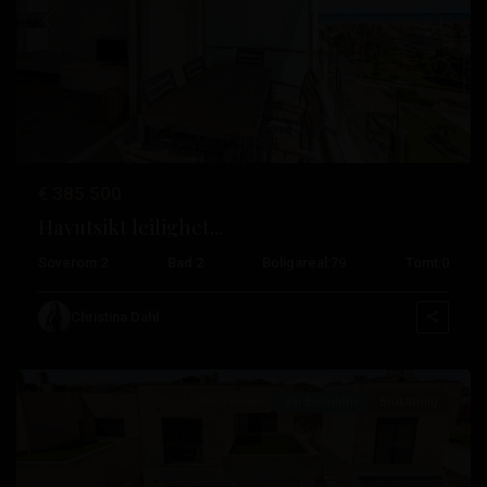
Tidligere
Neste
€ 385.500
Havutsikt leilighet...
Quesada-
Soverom:
2
Bad:
2
Boligareal:
79
Tomt:
0
byen
,
Quesada-
Christina Dahl
byen
Fremhevet
Vår Eiendom
Bruktbolig