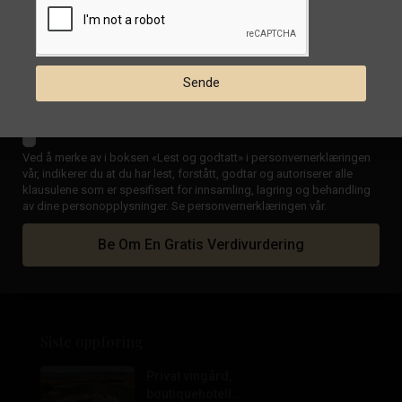
By
Område
Sende
Status
Boligtype
Ved å merke av i boksen «Lest og godtatt» i personvernerklæringen
Soverom/bad
vår, indikerer du at du har lest, forstått, godtar og autoriserer alle
klausulene som er spesifisert for innsamling, lagring og behandling
Pris
av dine personopplysninger. Se personvernerklæringen vår.
Søk
Be Om En Gratis Verdivurdering
Siste oppføring
Privat vingård,
boutiquehotell...