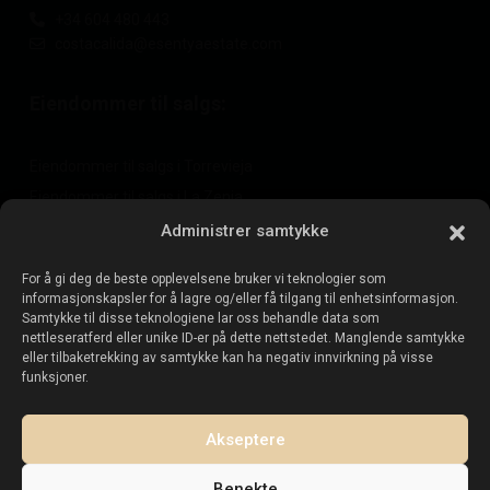
+34 604 480 443
costacalida@esentyaestate.com
Eiendommer til salgs:
Eiendommer til salgs i Torrevieja
Eiendommer til salgs i La Zenia
Eiendommer til salgs i Cabo Roig
Administrer samtykke
For å gi deg de beste opplevelsene bruker vi teknologier som
informasjonskapsler for å lagre og/eller få tilgang til enhetsinformasjon.
Selg eiendommen din
:
Samtykke til disse teknologiene lar oss behandle data som
nettleseratferd eller unike ID-er på dette nettstedet. Manglende samtykke
eller tilbaketrekking av samtykke kan ha negativ innvirkning på visse
Selg eiendom i La Mata
funksjoner.
Selg eiendom i Cabo Roig
Selg eiendom i Playa Flamenca
Akseptere
Selg eiendom i Torrevieja
Benekte