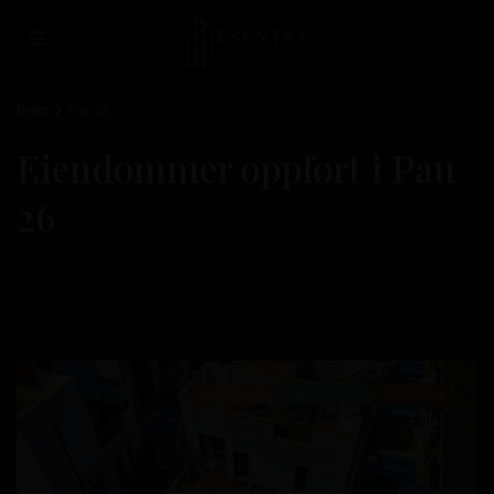
Hjem
Pau 26
Eiendommer oppført i Pau
26
Pau
26
,
Nyeste først
Orihuela
Costa
Fremhevet
Vår Eiendom
Bruktbolig