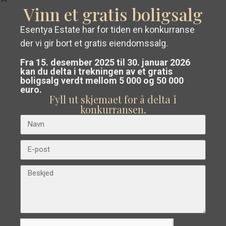
Vinn et gratis boligsalg
Tidligere
Neste
Esentya Estate har for tiden en konkurranse
der vi gir bort et gratis eiendomssalg.
Få en
gratis og uforpliktende
Fra 15. desember 2025 til 30. januar 2026
verdivurdering
av eiendommen din i
kan du delta i trekningen av et gratis
boligsalg verdt mellom 5 000 og 50 000
Costa Blanca eller Costa Cálida.
€ 296.000
euro.
Fyll ut skjemaet for å delta i
Rekkehus i Orihuela Costa – EE7448
Vårt team analyserer markedet og
konkurransen.
Soverom:
2
Bad:
2
Boligareal:
93
Tomt:
0
veileder deg til
selge til best mulig
pris
.
Esentya Estate
Avansert søk