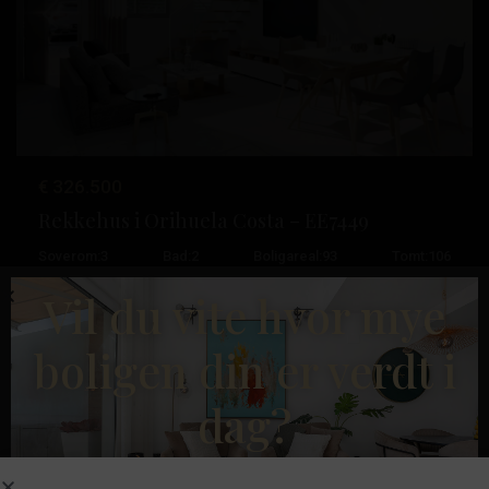
Tidligere
Neste
€ 326.500
Rekkehus i Orihuela Costa – EE7449
Pau
Soverom:
3
Bad:
2
Boligareal:
93
Tomt:
106
26
,
Vil du vite hvor mye
Orihuela
Esentya Estate
Costa
boligen din er verdt i
Nybygg
dag?