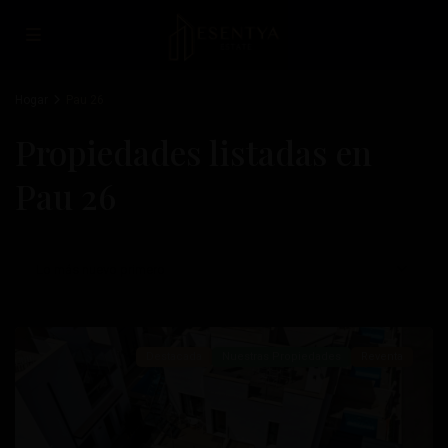
Hogar
Pau 26
Propiedades listadas en
Pau 26
Pau
26
,
Lo más nuevo primero
Orihuela
Costa
Destacada
Nuestras Propiedades
Reventa