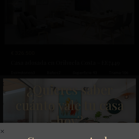
Anterior
Próximo
€ 326.500
Casa adosada en Orihuela Costa – EE7449
Pau
Dormitorios
3
Baños
2
Superficie:
93
Trama:
106
26
,
¿Quieres saber
Orihuela
Esentya Estate
Costa
cuánto vale tu casa
Obra Nueva
hoy?