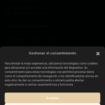
+34 604 480 443
costacalida@esentyaestate.com
Propiedades en venta:
Propiedades en venta en Torrevieja
Propiedades en venta en La Zenia
Propiedades en venta en Cabo Roig
Gestionar el consentimiento
Para brindar la mejor experiencia, utilizamos tecnologías como cookies
para almacenar y/o acceder a la información del dispositivo. Su
Vende tu propiedad
:
consentimiento para estas tecnologías nos permitirá procesar datos
como el comportamiento de navegación o los identificadores únicos en
este sitio. No dar su consentimiento o retirarlo podría afectar
Vender propiedad en La Mata
negativamente a ciertas características y funciones.
Vender propiedad en Cabo Roig
Vender propiedad en Playa Flamenca
Aceptar
Vender propiedad en Torrevieja