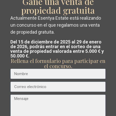
Gane una venta de
propiedad gratuita
Anterior
Próximo
Actualmente Esentya Estate está realizando
Conseguir un
valoración gratuita y
un concurso en el que regalamos una venta
de propiedad gratuita.
sin compromiso
de su propiedad en
Del 15 de diciembre de 2025 al 29 de enero
Costa Blanca o Costa Cálida.
€ 296.000
de 2026, podrás entrar en el sorteo de una
venta de propiedad valorada entre 5.000 € y
Casa adosada en Orihuela Costa – EE7448
Nuestro equipo analiza el mercado y
50.000 €.
Rellena el formulario para participar en
Dormitorios
2
Baños
2
Superficie:
93
Trama:
0
te guía para
vender al mejor precio
el concurso.
posible
.
Esentya Estate
Búsqueda avanzada