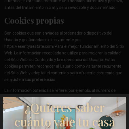
auténtica, expresada mediante una decisión afirmativa y positiva,
antes del tratamiento inicial, y será revocable y documentado.
Cookies propias
Son cookies que son enviadas al ordenador o dispositivo del
Usuario y gestionadas exclusivamente por
https://esentyaestate.com/
Para el mejor funcionamiento del Sitio
Web. La información recopilada se utiliza para mejorar la calidad
del Sitio Web, su Contenido y la experiencia del Usuario. Estas
cookies permiten reconocer al Usuario como visitante recurrente
del Sitio Web y adaptar el contenido para ofrecerle contenido que
se ajuste a sus preferencias.
La información obtenida se refiere, por ejemplo, al número de
páginas visitadas, el idioma, la ubicación desde la que se accede a
¿Quieres saber
la dirección IP del Usuario, el número de Usuarios que acceden, la
frecuencia y recurrencia de las visitas, la duración de las visitas, el
cuánto vale tu casa
navegador utilizado, el operador o tipo de dispositivo desde el que
se realiza la visita. Esta información se utiliza para mejorar el Sitio