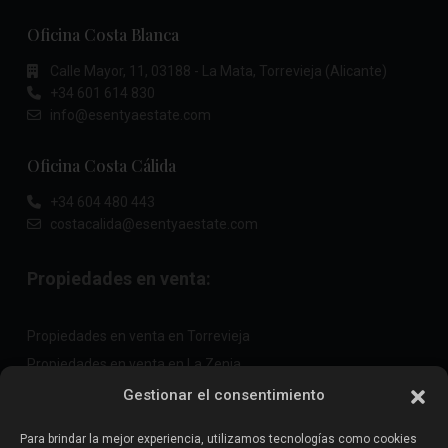
Oficina Costa Blanca
Calle Mayor, 11, 03188 - La Mata, Torrevieja (Alicante)
+34 601 614 830
info@esentyaestate.com
Oficina Costa Cálida
+34 604 480 443
costacalida@esentyaestate.com
Propiedades en venta:
Propiedades en venta en Torrevieja
Propiedades en venta en La Zenia
Propiedades en venta en Cabo Roig
Gestionar el consentimiento
Para brindar la mejor experiencia, utilizamos tecnologías como cookies