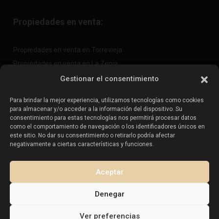
Propiedades en venta:
Propiedades en venta en Torrevieja
Propiedades en venta en La Zenia
Propiedades en venta en Cabo Roig
Gestionar el consentimiento
Para brindar la mejor experiencia, utilizamos tecnologías como cookies
para almacenar y/o acceder a la información del dispositivo. Su
Vende tu propiedad
:
consentimiento para estas tecnologías nos permitirá procesar datos
como el comportamiento de navegación o los identificadores únicos en
este sitio. No dar su consentimiento o retirarlo podría afectar
Vender propiedad en La Mata
negativamente a ciertas características y funciones.
Vender propiedad en Cabo Roig
Vender propiedad en Playa Flamenca
Aceptar
Vender propiedad en Torrevieja
Denegar
Ver preferencias