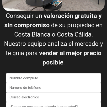
paso)
Valoración gratuita
Conseguir un
valoración gratuita y
Revisión de documentos
sin compromiso
de su propiedad en
Listado de propiedades
Costa Blanca o Costa Cálida.
Visitas de compradores
Nuestro equipo analiza el mercado y
Negociación de ofertas
te guía para
vender al mejor precio
Firma final ante notario
posible
.
Conozca a su experto
inmobiliario local