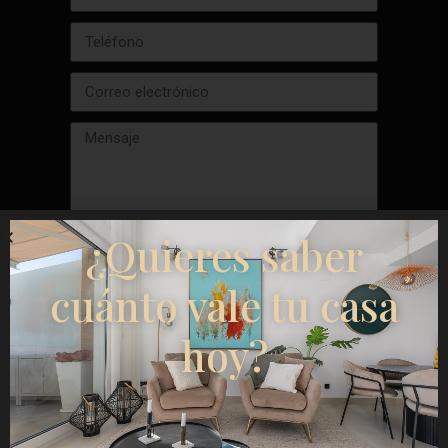
¿Quieres saber
cuánto vale tu casa
Solicita mi valoración gratuita
hoy?
El proceso de venta (paso a