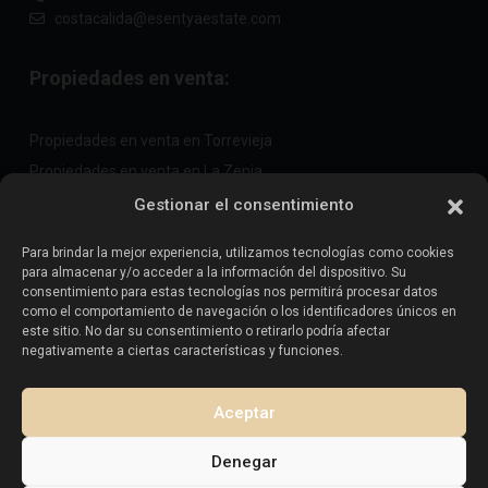
costacalida@esentyaestate.com
Propiedades en venta:
Propiedades en venta en Torrevieja
Propiedades en venta en La Zenia
Propiedades en venta en Cabo Roig
Gestionar el consentimiento
Para brindar la mejor experiencia, utilizamos tecnologías como cookies
para almacenar y/o acceder a la información del dispositivo. Su
Vende tu propiedad
:
consentimiento para estas tecnologías nos permitirá procesar datos
como el comportamiento de navegación o los identificadores únicos en
este sitio. No dar su consentimiento o retirarlo podría afectar
Vender propiedad en La Mata
negativamente a ciertas características y funciones.
Vender propiedad en Cabo Roig
Vender propiedad en Playa Flamenca
Aceptar
Vender propiedad en Torrevieja
Denegar