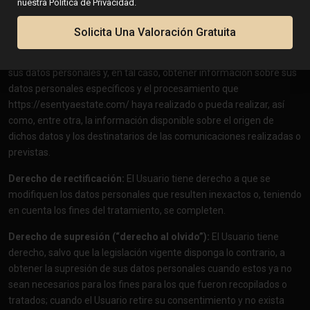
nuestra Política de Privacidad.
siguientes derechos reconocidos en el RGPD:
Solicita Una Valoración Gratuita
Derecho de acceso:
El Usuario tiene derecho a obtener
confirmación sobre si
https://esentyaestate.com/
está procesando
sus datos personales y, en tal caso, obtener información sobre sus
datos personales específicos y el procesamiento que
https://esentyaestate.com/
haya realizado o pueda realizar, así
como, entre otra, la información disponible sobre el origen de
dichos datos y los destinatarios de las comunicaciones realizadas o
previstas.
Derecho de rectificación:
El Usuario tiene derecho a que se
modifiquen los datos personales que resulten inexactos o, teniendo
en cuenta los fines del tratamiento, se completen.
Derecho de supresión (“derecho al olvido”):
El Usuario tiene
derecho, salvo que la legislación vigente disponga lo contrario, a
obtener la supresión de sus datos personales cuando estos ya no
sean necesarios para los fines para los que fueron recopilados o
tratados; cuando el Usuario retire su consentimiento y no exista