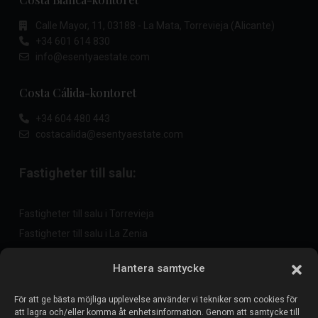
Calle Mayor, 11, 03188 - La Mata, Torrevieja (Alicante)
+34 601 614 830
info@esentyaestate.com
Costa Cálida-kontoret
+34 604 480 443
costacalida@esentyaestate.com
Fastigheter till salu:
Fastigheter till salu i Torrevieja
Fastigheter till salu i La Zenia
Fastigheter till salu i Cabo Roig
Hantera samtycke
För att ge bästa möjliga upplevelse använder vi tekniker som cookies för
Sälj din fastighet
:
att lagra och/eller komma åt enhetsinformation. Genom att samtycke till