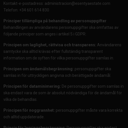
Kontakt-e-postadress:
administracion@esentyaestate.com
Telefon: +34 601 614 830
Principer tillämpliga på behandling av personuppgifter
Behandlingen av användarens personuppgifter ska omfattas av
följande principer som anges i artikel 5 i GDPR:
Principen om laglighet, rättvisa och transparens:
Användarens
samtycke ska alltid krävas efter fullständig transparent
information om de syften för vilka personuppgifter samlas in.
Principen om ändamålsbegränsning:
personuppgifter ska
samlas in för uttryckligen angivna och berättigade ändamål.
Principen för dataminimering:
De personuppgifter som samlas in
ska endast vara de som är absolut nödvändiga för de ändamål för
vilka de behandlas.
Principen för noggrannhet:
personuppgifter måste vara korrekta
och alltid uppdaterade.
Princip för lagringsbegränsning:
Personuppgifter ska endast