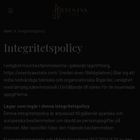
Hem
Integritetspolicy
Integritetspolicy
I enlighet med bestämmelserna i gällande lagstiftning,
https://esentyaestate.com/
(nedan även Webbplatsen) åtar sig att
vidta nödvändiga tekniska och organisatoriska åtgärder, i enlighet
med lämplig säkerhetsnivå i förhållande till risken för de insamlade
uppgifterna.
Lagar som ingår i denna integritetspolicy
Denna integritetspolicy är anpassad till gällande spanska och
europeiska bestämmelser om skydd av personuppgifter på
internet. Mer specifikt följer den följande bestämmelser:
Europaparlamentets och rådets förordning (EU) 2016/679 av den