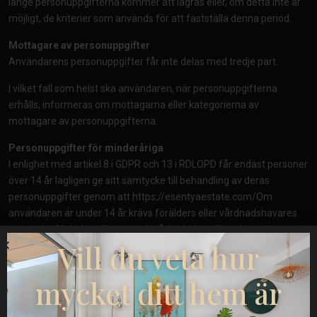
länge personuppgifterna kommer att lagras eller, om detta inte är
möjligt, de kriterier som används för att fastställa denna period.
Mottagare av personuppgifter
Användarens personuppgifter får inte delas med tredje part.
I vilket fall som helst ska användaren, när personuppgifterna
erhålls, informeras om mottagarna eller kategorierna av
mottagare av personuppgifterna.
Personuppgifter för minderåriga
I enlighet med artikel 8 i GDPR och 13 i RDLOPD får endast personer
över 14 år lagligen ge sitt samtycke till behandling av deras
personuppgifter genom att
https://esentyaestate.com/
Om
användaren är under 14 år krävs förälders eller vårdnadshavares
samtycke för behandlingen, och sådan behandling ska endast
Vill du veta hur
anses vara laglig i den mån de har godkänt den.
Sekretess och säkerhet för personuppgifter
mycket ditt hem är
https://esentyaestate.com/
åtar sig att vidta nödvändiga tekniska
och organisatoriska åtgärder, i enlighet med lämplig säkerhetsnivå i