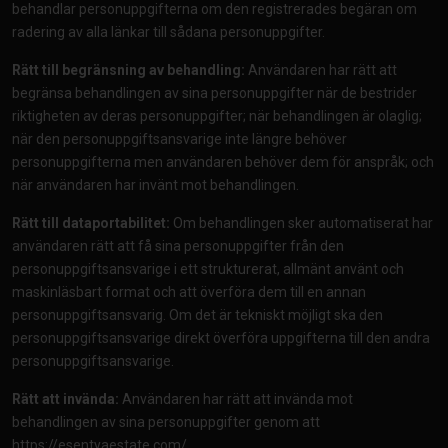
behandlar personuppgifterna om den registrerades begäran om
radering av alla länkar till sådana personuppgifter.
Rätt till begränsning av behandling:
Användaren har rätt att
begränsa behandlingen av sina personuppgifter när de bestrider
riktigheten av deras personuppgifter; när behandlingen är olaglig;
när den personuppgiftsansvarige inte längre behöver
personuppgifterna men användaren behöver dem för anspråk; och
när användaren har invänt mot behandlingen.
Rätt till dataportabilitet:
Om behandlingen sker automatiserat har
användaren rätt att få sina personuppgifter från den
personuppgiftsansvarige i ett strukturerat, allmänt använt och
maskinläsbart format och att överföra dem till en annan
personuppgiftsansvarig. Om det är tekniskt möjligt ska den
personuppgiftsansvarige direkt överföra uppgifterna till den andra
personuppgiftsansvarige.
Rätt att invända:
Användaren har rätt att invända mot
behandlingen av sina personuppgifter genom att
https://esentyaestate.com/
.