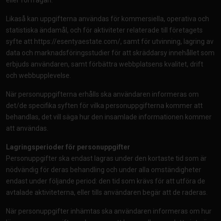
eller förfrågan.
Likaså kan uppgifterna användas för kommersiella, operativa och
statistiska ändamål, och för aktiviteter relaterade till företagets
syfte att
https://esentyaestate.com/
, samt för utvinning, lagring av
data och marknadsföringsstudier för att skräddarsy innehållet som
erbjuds användaren, samt förbättra webbplatsens kvalitet, drift
och webbupplevelse.
När personuppgifterna erhålls ska användaren informeras om
det/de specifika syften för vilka personuppgifterna kommer att
behandlas, det vill säga hur den insamlade informationen kommer
att användas.
Lagringsperioder för personuppgifter
Personuppgifter ska endast lagras under den kortaste tid som är
nödvändig för deras behandling och under alla omständigheter
endast under följande period: den tid som krävs för att utföra de
avtalade aktiviteterna, eller tills användaren begär att de raderas.
När personuppgifter inhämtas ska användaren informeras om hur