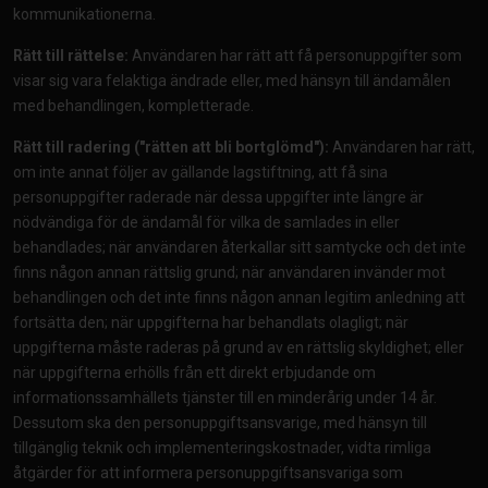
kommunikationerna.
Rätt till rättelse:
Användaren har rätt att få personuppgifter som
visar sig vara felaktiga ändrade eller, med hänsyn till ändamålen
med behandlingen, kompletterade.
Rätt till radering ("rätten att bli bortglömd"):
Användaren har rätt,
om inte annat följer av gällande lagstiftning, att få sina
personuppgifter raderade när dessa uppgifter inte längre är
nödvändiga för de ändamål för vilka de samlades in eller
behandlades; när användaren återkallar sitt samtycke och det inte
finns någon annan rättslig grund; när användaren invänder mot
behandlingen och det inte finns någon annan legitim anledning att
fortsätta den; när uppgifterna har behandlats olagligt; när
uppgifterna måste raderas på grund av en rättslig skyldighet; eller
när uppgifterna erhölls från ett direkt erbjudande om
informationssamhällets tjänster till en minderårig under 14 år.
Dessutom ska den personuppgiftsansvarige, med hänsyn till
tillgänglig teknik och implementeringskostnader, vidta rimliga
åtgärder för att informera personuppgiftsansvariga som