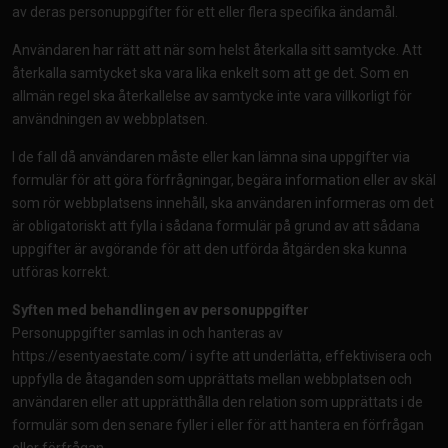
av deras personuppgifter för ett eller flera specifika ändamål.
Användaren har rätt att när som helst återkalla sitt samtycke. Att
återkalla samtycket ska vara lika enkelt som att ge det. Som en
allmän regel ska återkallelse av samtycke inte vara villkorligt för
användningen av webbplatsen.
I de fall då användaren måste eller kan lämna sina uppgifter via
formulär för att göra förfrågningar, begära information eller av skäl
som rör webbplatsens innehåll, ska användaren informeras om det
är obligatoriskt att fylla i sådana formulär på grund av att sådana
uppgifter är avgörande för att den utförda åtgärden ska kunna
utföras korrekt.
Syften med behandlingen av personuppgifter
Personuppgifter samlas in och hanteras av
https://esentyaestate.com/
i syfte att underlätta, effektivisera och
uppfylla de åtaganden som upprättats mellan webbplatsen och
användaren eller att upprätthålla den relation som upprättats i de
formulär som den senare fyller i eller för att hantera en förfrågan