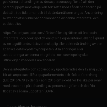
godkänna behandlingen av deras personuppgifter så att den
personuppgiftsansvarige kan fortsätta med sådan behandling på
det sätt, i de tidsramar och till de ändamål som anges. Användning
av webbplatsen innebär godkännande av denna integritets- och
cookiepolicy.
https://esentyaestate.com/
förbehåller sig rätten att ändra sin
integritets- och cookiepolicy, enligt sina egna kriterier, eller på grund
av en lagstiftande, rättsvetenskaplig eller doktrinär ändring av den
spanska dataskyddsmyndigheten. Alla ändringar eller
uppdateringar av denna integritets- och cookiepolicy ska
uttryckligen meddelas användaren.
Denna integritets- och cookiepolicy uppdaterades den 12 maj 2025
för att anpassas till Europaparlamentets och rådets förordning
(EU) 2016/679 av den 27 april 2016 om skydd för fysiska personer
med avseende på behandling av personuppgifter och det fria
flödet av sådana uppgifter (GDPR).
Costa Blanca-kontoret