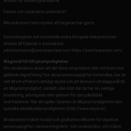
Adress för aviseringsändamål.
Datum och sökandens underskrift.
Alla dokument som styrker att begäran har gjorts.
Denna begäran och eventuella andra bifogade dokument kan
skickas till följande e-postadress:
administracion@esentyaestate.com
https://esentyaestate.com/
Klagomål till tillsynsmyndigheten
Om användaren anser att det finns ett problem eller ett brott mot
gällande lagstiftning i hur deras personuppgifter behandlas, har de
rätt till ett effektivt rättsligt skydd och att lämna in ett klagomål till
en tillsynsmyndighet, särskilt i den stat där de har sin vanliga
bosättning, arbetsplats eller platsen för den påstådda
överträdelsen. När det gäller Spanien är tillsynsmyndigheten den
spanska dataskyddsmyndigheten (
http://www.aepd.es
).
Användaren måste ha läst och godkänna villkoren för skydd av
personuppgifter i denna integritets- och cookiepolicy, och måste