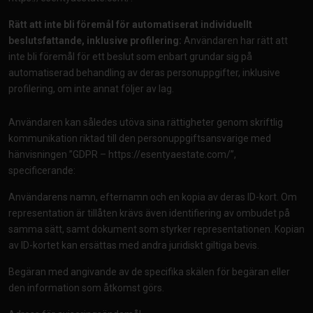
Rätt att inte bli föremål för automatiserat individuellt
beslutsfattande, inklusive profilering:
Användaren har rätt att
inte bli föremål för ett beslut som enbart grundar sig på
automatiserad behandling av deras personuppgifter, inklusive
profilering, om inte annat följer av lag.
Användaren kan således utöva sina rättigheter genom skriftlig
kommunikation riktad till den personuppgiftsansvarige med
hänvisningen ”GDPR –
https://esentyaestate.com/”
,
specificerande:
Användarens namn, efternamn och en kopia av deras ID-kort. Om
representation är tillåten krävs även identifiering av ombudet på
samma sätt, samt dokument som styrker representationen. Kopian
av ID-kortet kan ersättas med andra juridiskt giltiga bevis.
Begäran med angivande av de specifika skälen för begäran eller
den information som åtkomst görs.