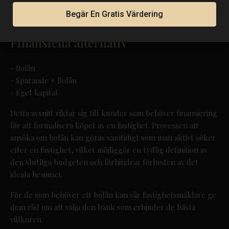
Begär En Gratis Värdering
Finansiella alternativ
- Bolån
- Sparande + Bolån
- Eget kapital
Detta avsnitt riktar sig till kunder som behöver finansiering
för att formalisera köpet av en fastighet. Processen att
ansöka om bolån kan göras samtidigt som man aktivt söker
efter en fastighet, vilket möjliggör en tydlig definition av
den slutliga budgeten och förhindrar förlusten av det
ideala hemmet.
För de som behöver ett bolån kan vår fastighetsmäklare ge
dem råd om att välja den bank som erbjuder de bästa
villkoren.