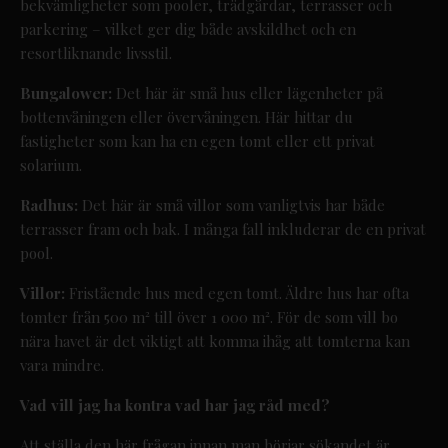
bekvämligheter som pooler, trädgårdar, terrasser och
parkering – vilket ger dig både avskildhet och en
resortliknande livsstil.
Bungalower:
Det här är små hus eller lägenheter på
bottenvåningen eller övervåningen. Här hittar du
fastigheter som kan ha en egen tomt eller ett privat
solarium.
Radhus:
Det här är små villor som vanligtvis har både
terrasser fram och bak. I många fall inkluderar de en privat
pool.
Villor:
Fristående hus med egen tomt. Äldre hus har ofta
tomter från 500 m² till över 1 000 m². För de som vill bo
nära havet är det viktigt att komma ihåg att tomterna kan
vara mindre.
Vad vill jag ha kontra vad har jag råd med?
Att ställa den här frågan innan man börjar sökandet är