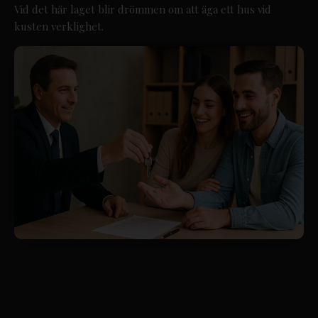
Vid det här laget blir drömmen om att äga ett hus vid
kusten verklighet.
Costa Blanca-kontoret
Calle Mayor, 11, 03188 - La Mata, Torrevieja (Alicante)
+34 601 614 830
info@esentyaestate.com
Costa Cálida-kontoret
+34 604 480 443
costacalida@esentyaestate.com