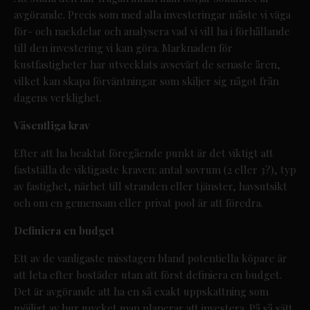
avgörande. Precis som med alla investeringar måste vi väga
för- och nackdelar och analysera vad vi vill ha i förhållande
till den investering vi kan göra. Marknaden för
kustfastigheter har utvecklats avsevärt de senaste åren,
vilket kan skapa förväntningar som skiljer sig något från
dagens verklighet.
Väsentliga krav
Efter att ha beaktat föregående punkt är det viktigt att
fastställa de viktigaste kraven: antal sovrum (2 eller 3?), typ
av fastighet, närhet till stranden eller tjänster, havsutsikt
och om en gemensam eller privat pool är att föredra.
Definiera en budget
Ett av de vanligaste misstagen bland potentiella köpare är
att leta efter bostäder utan att först definiera en budget.
Det är avgörande att ha en så exakt uppskattning som
möjligt av hur mycket man planerar att investera. På så sätt