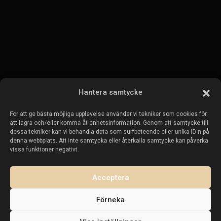
Fastigheter till salu:
Fastigheter till salu i Torrevieja
Fastigheter till salu i La Zenia
Fastigheter till salu i Cabo Roig
Hantera samtycke
För att ge bästa möjliga upplevelse använder vi tekniker som cookies för
Sälj din fastighet
:
att lagra och/eller komma åt enhetsinformation. Genom att samtycke till
dessa tekniker kan vi behandla data som surfbeteende eller unika ID:n på
denna webbplats. Att inte samtycka eller återkalla samtycke kan påverka
Sälj fastighet i La Mata
vissa funktioner negativt.
Sälj fastighet i Cabo Roig
Sälj fastighet i Playa Flamenca
Acceptera
Sälj fastighet i Torrevieja
Förneka