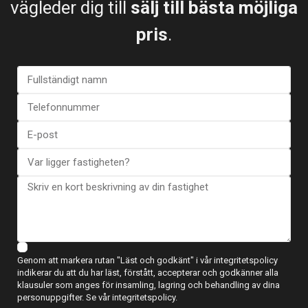
vägleder dig till
sälj till bästa möjliga
tjänst är kostnadsfri, så varför inte dra nytta av den?
pris
.
När vi väl har hittat vår fastighetsmäklare börjar en
personlig relation med dem. Med punkterna från det första
steget tydligt definierade kommer mäklaren att börja
sökandet efter det perfekta hemmet. De kommer att göra
ett första förhandsurval av fastigheter som bäst passar våra
behov och budget, skicka all nödvändig information och
besvara eventuella frågor.
Genom att markera rutan "Läst och godkänt" i vår integritetspolicy
indikerar du att du har läst, förstått, accepterar och godkänner alla
klausuler som anges för insamling, lagring och behandling av dina
personuppgifter. Se vår integritetspolicy.