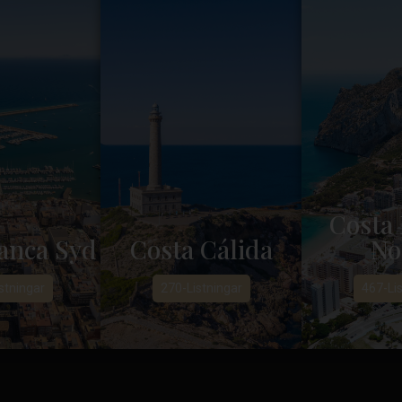
Costa 
anca Syd
Costa Cálida
No
stningar
270-Listningar
467-Lis