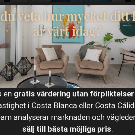
l du veta hur mycket ditt
€ 729.000
Panoramautsikt...
är värt idag?
Sängar:
3
Bad:
5
Storlek:
252
Tomt:
300
Runar Wilhelmsen
a en
gratis värdering utan förpliktelser
astighet i Costa Blanca eller Costa Cálid
REFERENSER
eam analyserar marknaden och vägleder d
Vad kunderna säger
sälj till bästa möjliga pris
.