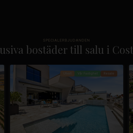
La
Marquesa
SPECIALERBJUDANDEN
Golf
,
usiva bostäder till salu i Co
Ciudad
37
Quesada
49
Utvalt
Vår Fastighet
Resale
sta
Tidigare
Nästa