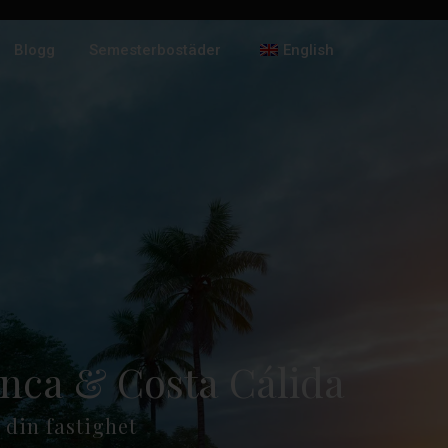
Blogg
Semesterbostäder
English
lanca & Costa Cálida
 din fastighet