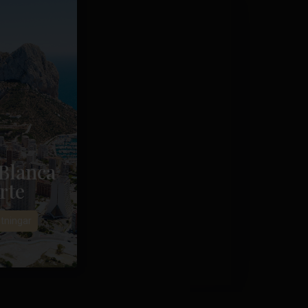
Blanca
rte
tningar