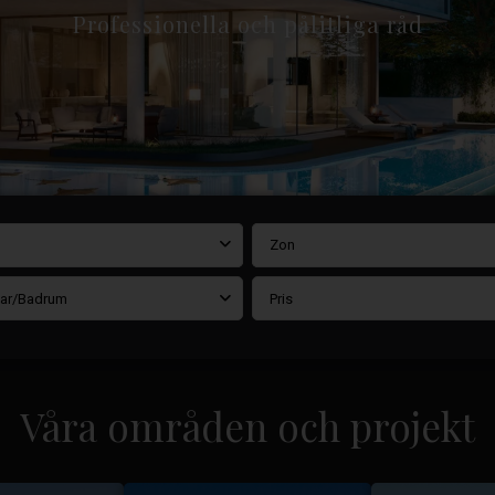
Professionella och pålitliga råd
Zon
ar/Badrum
Pris
Våra områden och projekt