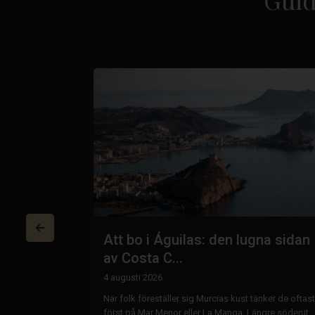
osta
Att bo i Águilas: den lugna sidan
av Costa C...
4 augusti 2026
nder till Costa
När folk föreställer sig Murcias kust tänker de oftast
tt stanna i bara
först på Mar Menor eller La Manga. Längre söderut,