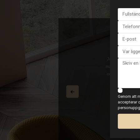
Dahl
Jag sålde min vil
och möttes på måndag 170225 och hon hade
mäklare Christina D
köpt samma kväll. 100% perfekt, mer än vi
och vad jag hoppad
säljare var också nöjd. Vi undertecknade
lägenhet som jag
som en ny världsrekord fick vi flyttat in
Genom att ma
och vi har erbjudanden om det vi behöver
accepterar o
klare. Rekommenderar 100%!!!
personuppgif