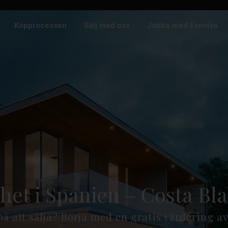
Köpprocessen
Sälj med oss
Jobba med Esentya
ighet i Spanien – Costa B
å att sälja? Börja med en gratis värdering av