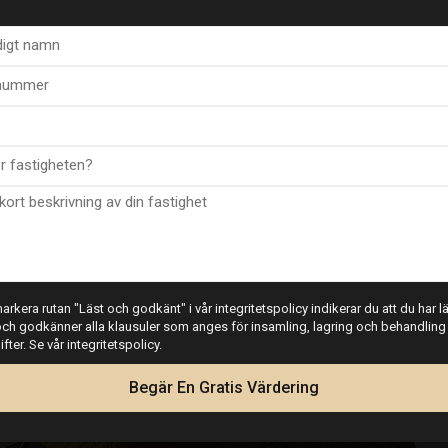
la och köpte en lägenhet genom Esentya Estate agents i La Mata. Jag hade nöje
ahl, som jag tyckte var väldigt lättillgänglig och professionell. Hon lyssnade
es köpa. Det är onödigt att säga att hon levererade båda alternativen, och n
 är evigt tacksam för. Jag skulle definitivt rekommendera Esentya och (Chris
funderade på att sälja eller köpa en fastighet i Spanien.
rkera rutan "Läst och godkänt" i vår integritetspolicy indikerar du att du har läs
En nöjd kund. James
ch godkänner alla klausuler som anges för insamling, lagring och behandling
ter. Se vår integritetspolicy.
Begär En Gratis Värdering
Leonard James
Nöjd köpare och säljare