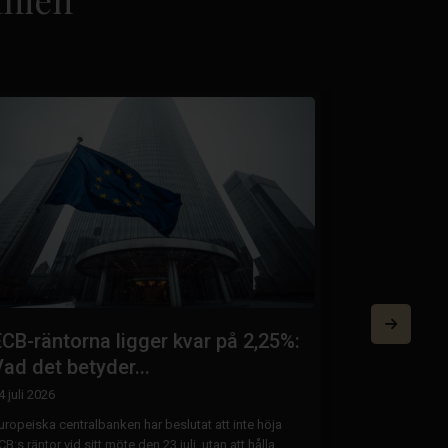
ECB-räntorna ligger kvar på 2,25%:
Energicer
ad det betyder...
Hur ne...
4 juli 2026
20 juli 2026
uropeiska centralbanken har beslutat att inte höja
Viktiga ändring
CB:s räntor vid sitt möte den 23 juli, utan att hålla
Spanien träder 