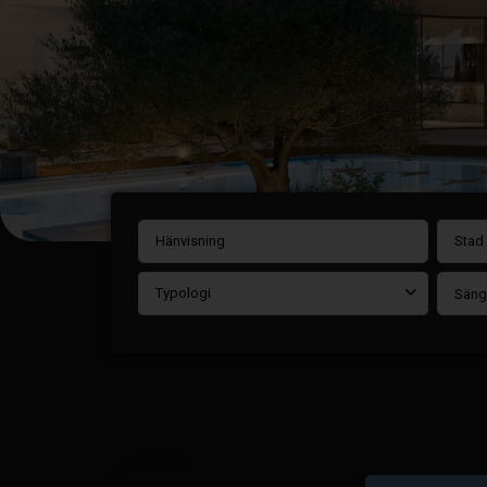
Stad
Typologi
Säng