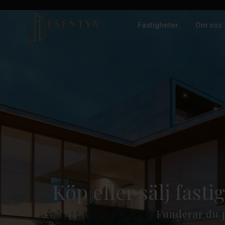
Fastigheter
Om oss
Köp eller sälj fast
Funderar du p