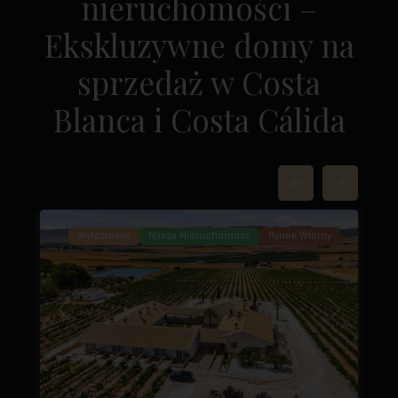
nieruchomości –
Ekskluzywne domy na
sprzedaż w Costa
Blanca i Costa Cálida
Yecla
,
84
Yecla
37
Wyróżniony
Nasza Nieruchomość
Rynek Wtórny
Następny
Poprzedni
Następny