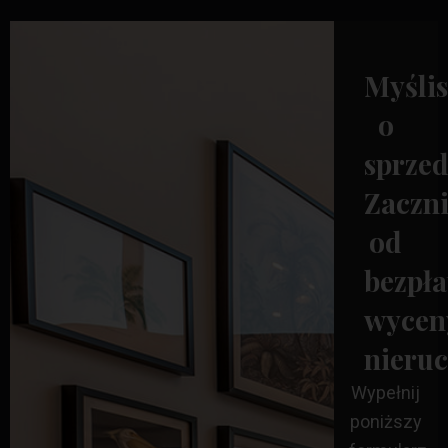
Myślis
o
sprze
Zaczni
od
bezpła
wycen
nieru
Wypełnij
poniższy