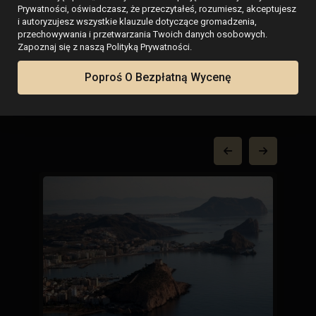
Przewodniki po
Prywatności, oświadczasz, że przeczytałeś, rozumiesz, akceptujesz
i autoryzujesz wszystkie klauzule dotyczące gromadzenia,
zakupie
przechowywania i przetwarzania Twoich danych osobowych.
Zapoznaj się z naszą Polityką Prywatności.
nieruchomości w
Poproś O Bezpłatną Wycenę
Hiszpanii