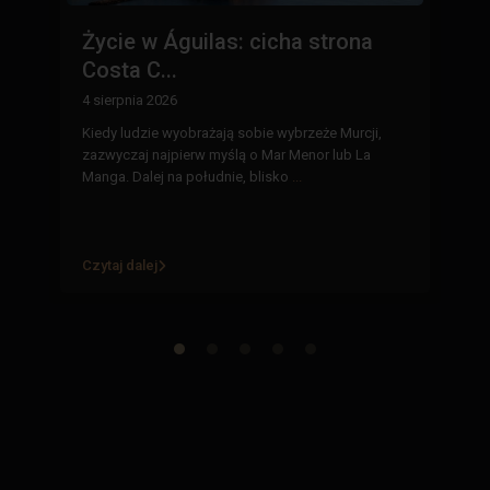
Życie w Águilas: cicha strona
I
Costa C...
H
h
4 sierpnia 2026
29
Kiedy ludzie wyobrażają sobie wybrzeże Murcji,
ąc
zazwyczaj najpierw myślą o Mar Menor lub La
In
Manga. Dalej na południe, blisko
...
pi
12
eu
Czytaj dalej
Cz