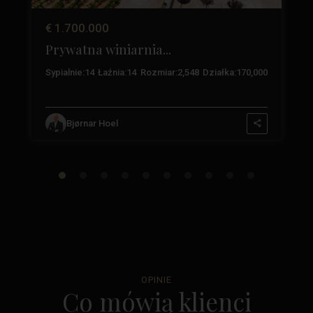
€ 1.700.000
Prywatna winiarnia...
3
Sypialnie:
14
Łaźnia:
14
Rozmiar:
2,548
Działka:
170,000
Bjørnar Hoel
OPINIE
Co mówią klienci