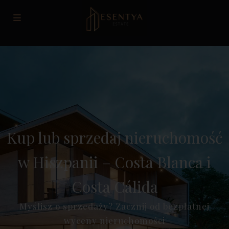
Kup lub sprzedaj nieruchomość
w Hiszpanii – Costa Blanca i
Costa Cálida
Myślisz o sprzedaży? Zacznij od bezpłatnej
wyceny nieruchomości