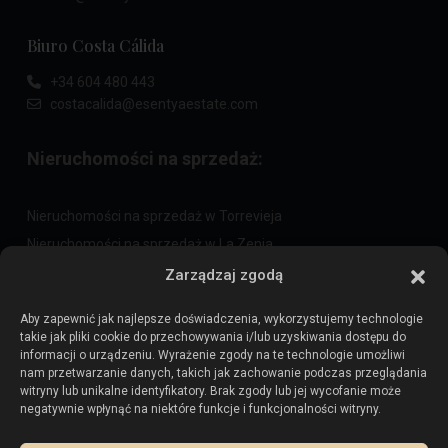
Biuro Costa Cálida
+34 604 480 443
costacalida@esentyaestate.com
Nieruchomości na sprzedaż:
Nieruchomości na sprzedaż w Torrevieja
Nieruchomości na sprzedaż w La Zenia
Nieruchomości na sprzedaż w Cabo Roig
Zarządzaj zgodą
Aby zapewnić jak najlepsze doświadczenia, wykorzystujemy technologie
takie jak pliki cookie do przechowywania i/lub uzyskiwania dostępu do
Sprzedaj swoją nieruchomość
:
informacji o urządzeniu. Wyrażenie zgody na te technologie umożliwi
nam przetwarzanie danych, takich jak zachowanie podczas przeglądania
witryny lub unikalne identyfikatory. Brak zgody lub jej wycofanie może
Sprzedaj nieruchomość w La Mata
negatywnie wpłynąć na niektóre funkcje i funkcjonalności witryny.
Sprzedaj nieruchomość w Cabo Roig