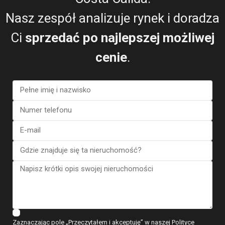
Nasz zespół analizuje rynek i doradza
Leonard James
Zadowolony kupujący i sprzedający
Ci
sprzedać po najlepszej możliwej
cenie
.
Zobacz więcej recenzji
ESENTYA NEWS
Zaznaczając pole „Przeczytałem i akceptuję” w naszej Polityce