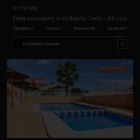
€ 179.900
Dom szeregowy w Orihuela Costa – EE13131
Sypialnie:
2
Łaźnia:
1
Rozmiar:
62
Działka:
51
La
Zenia
,
Posiadłość Esentya
Orihuela
0
Costa
Rynek Wtórny
Poprzedni
Następn