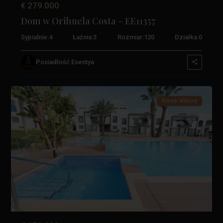
€ 279.000
Dom w Orihuela Costa – EE11357
Sypialnie:
4
Łaźnia:
3
Rozmiar:
120
Działka:
0
La
Zenia
,
Posiadłość Esentya
Orihuela
2
Costa
Rynek Wtórny
Poprzedni
Następn