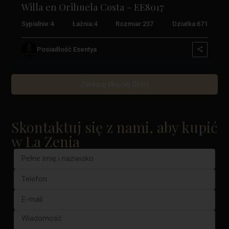
Willa en Orihuela Costa – EE8017
Sypialnie:
4
Łaźnia:
4
Rozmiar:
237
Działka:
671
Posiadłość Esentya
Załaduj Więcej Ofert
Skontaktuj się z nami, aby kupić
w La Zenia