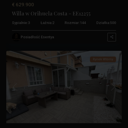
€ 629.900
Willa w Orihuela Costa – EE12255
Sypialnie:
3
Łaźnia:
2
Rozmiar:
144
Działka:
500
La
Zenia
,
Posiadłość Esentya
Orihuela
5
Costa
Rynek Wtórny
Poprzedni
Następn