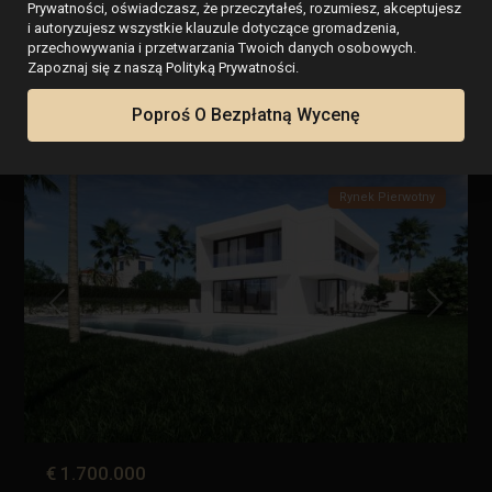
Prywatności, oświadczasz, że przeczytałeś, rozumiesz, akceptujesz
Apartament w Orihuela Costa – EE9367
i autoryzujesz wszystkie klauzule dotyczące gromadzenia,
przechowywania i przetwarzania Twoich danych osobowych.
Sypialnie:
3
Łaźnia:
2
Rozmiar:
139
Działka:
0
Zapoznaj się z naszą Polityką Prywatności.
La
Zenia
,
Posiadłość Esentya
Poproś O Bezpłatną Wycenę
Orihuela
4
Costa
Rynek Pierwotny
Poprzedni
Następn
€ 1.700.000