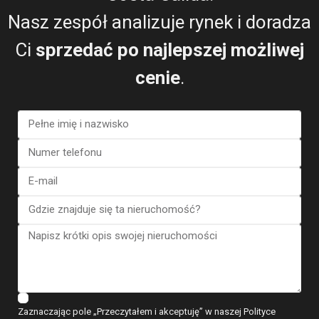
Willa w Orihuela Costa – EE10947
Nasz zespół analizuje rynek i doradza
Sypialnie:
3
Łaźnia:
4
Rozmiar:
203
Działka:
592
Ci
sprzedać po najlepszej możliwej
La
Zenia
,
cenie
.
Posiadłość Esentya
Orihuela
2
Costa
Dostępny
Poprzedni
Następn
€ 378.000
Zaznaczając pole „Przeczytałem i akceptuję” w naszej Polityce