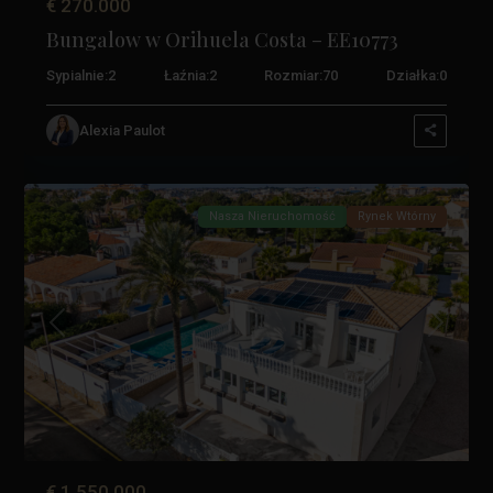
€ 270.000
Bungalow w Orihuela Costa – EE10773
Sypialnie:
2
Łaźnia:
2
Rozmiar:
70
Działka:
0
La
Zenia
,
Alexia Paulot
Orihuela
9
Costa
Nasza Nieruchomość
Rynek Wtórny
Poprzedni
Następn
€ 1.550.000