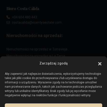
Biuro Costa Cálida
+34 604 480 443
costacalida@esentyaestate.com
Nieruchomości na sprzedaż:
Nieruchomości na sprzedaż w Torrevieja
Nieruchomości na sprzedaż w La Zenia
Nieruchomości na sprzedaż w Cabo Roig
Zarządzaj zgodą
Aby zapewnić jak najlepsze doświadczenia, wykorzystujemy technologie
takie jak pliki cookie do przechowywania i/lub uzyskiwania dostępu do
Sprzedaj swoją nieruchomość
:
informacji o urządzeniu. Wyrażenie zgody na te technologie umożliwi
nam przetwarzanie danych, takich jak zachowanie podczas przeglądania
witryny lub unikalne identyfikatory. Brak zgody lub jej wycofanie może
Sprzedaj nieruchomość w La Mata
negatywnie wpłynąć na niektóre funkcje i funkcjonalności witryny.
Sprzedaj nieruchomość w Cabo Roig
Sprzedaj nieruchomość w Playa Flamenca