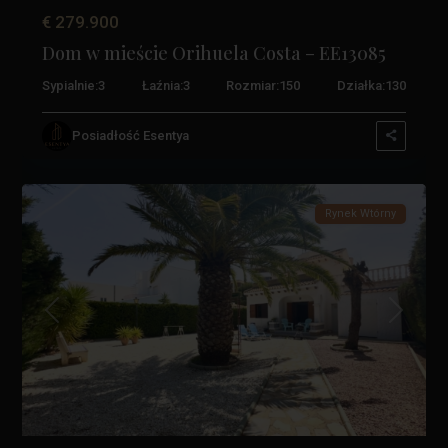
€ 279.900
Dom w mieście Orihuela Costa – EE13085
Sypialnie:
3
Łaźnia:
3
Rozmiar:
150
Działka:
130
La
Zenia
,
Posiadłość Esentya
Orihuela
1
Costa
Rynek Wtórny
Poprzedni
Następn