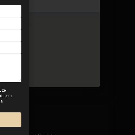
3 BD
2 BA
138
, że
dzenia,
ką