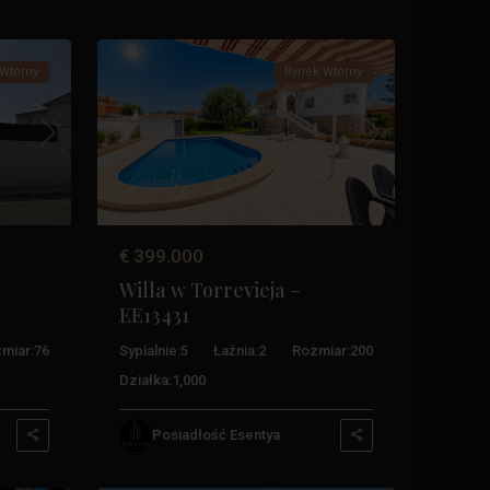
35
Torrevieja
Wtórny
Rynek Wtórny
Następny
Poprzedni
Następny
€ 399.000
Willa w Torrevieja –
EE13431
miar:
76
Sypialnie:
5
Łaźnia:
2
Rozmiar:
200
Działka:
1,000
Posiadłość Esentya
Centrum
,
23
Torrevieja