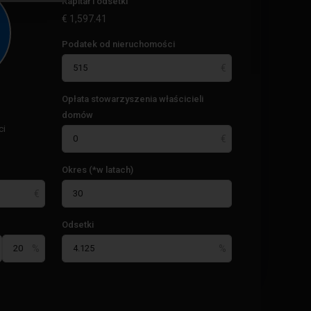
Kapitał i odsetki
€
1,597.41
Podatek od nieruchomości
Opłata stowarzyszenia właścicieli
domów
ci
Okres (*w latach)
Odsetki