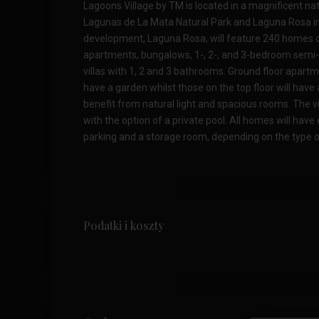
Lagoons Village by TM is located in a magnificent na
Lagunas de La Mata Natural Park and Laguna Rosa in 
development, Laguna Rosa, will feature 240 homes of
apartments, bungalows, 1-, 2-, and 3-bedroom sem
villas with 1, 2 and 3 bathrooms. Ground floor apart
have a garden whilst those on the top floor will have 
benefit from natural light and spacious rooms. The v
with the option of a private pool. All homes will ha
parking and a storage room, depending on the type 
Podatki i koszty