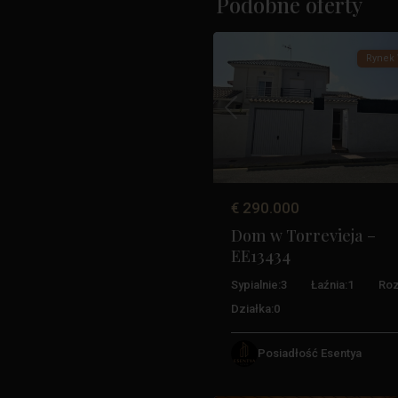
Podobne oferty
45
Torrevieja
Rynek 
Poprzedni
€ 290.000
Dom w Torrevieja –
EE13434
Sypialnie:
3
Łaźnia:
1
Roz
Działka:
0
Posiadłość Esentya
32
Torrevieja