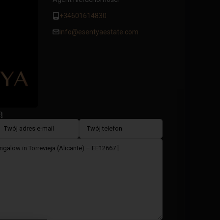
+34601614830
info@esentyaestate.com
ą