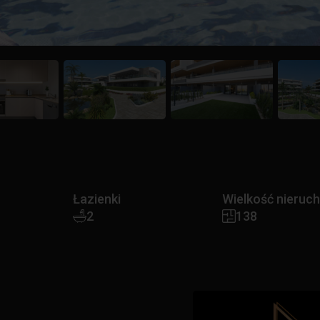
Łazienki
Wielkość nieruc
2
138