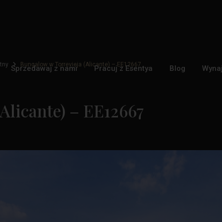
tny
Bungalow w Torrevieja (Alicante) – EE12667
Sprzedawaj z nami
Pracuj z Esentya
Blog
Wyna
Alicante) – EE12667