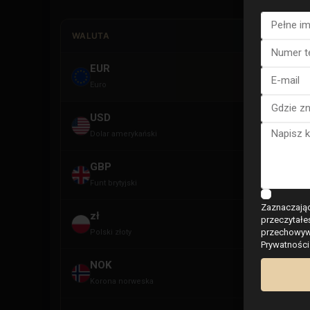
WALUTA
EUR
E
Euro
USD
U
Dolar amerykański
GBP
G
Funt brytyjski
Zaznaczając
zł
przeczytałe
PL
przechowywa
Polski złoty
Prywatności
NOK
NOK
Korona norweska