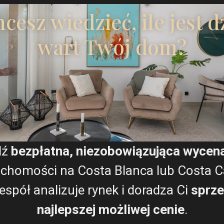
Wyrażam zgodę na
Warun
cesz wiedzieć, ile jest d
wart Twój dom?
Plany pięter
dź
bezpłatna, niezobowiązująca wycen
Mapa
uchomości na Costa Blanca lub Costa Cá
espół analizuje rynek i doradza Ci
sprze
najlepszej możliwej cenie
.