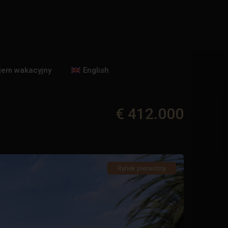
jem wakacyjny
English
€ 412.000
Rynek pierwotny