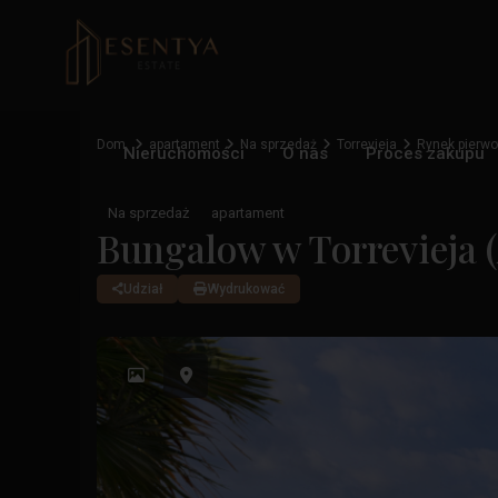
Dom
apartament
Na sprzedaż
Torrevieja
Rynek pierwo
Nieruchomości
O nas
Proces zakupu
Na sprzedaż
apartament
Bungalow w Torrevieja (
Udział
Wydrukować