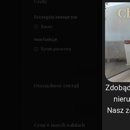
Cechy
Ch
Szczegóły zewnętrzne
Basen
Inne funkcje
Rynek pierwotny
Oszczędność energii
Zdobą
nier
Nasz z
Cena w innych walutach