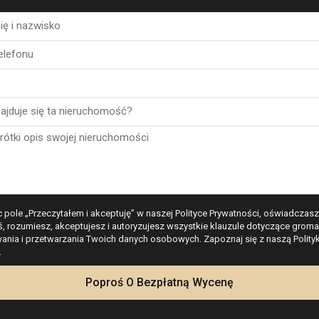
CENA
ZMIANA
UR 412,000
baza
SD 475,242
-0.06% ↘
BP 353,352
+0.07% ↗
 pole „Przeczytałem i akceptuję” w naszej Polityce Prywatności, oświadczasz
ś, rozumiesz, akceptujesz i autoryzujesz wszystkie klauzule dotyczące groma
N 1,770,900
-0.02% ↘
nia i przetwarzania Twoich danych osobowych. Zapoznaj się z naszą Polity
.
Kalkulator
 4,521,700
-0.23% ↘
Poproś O Bezpłatną Wycenę