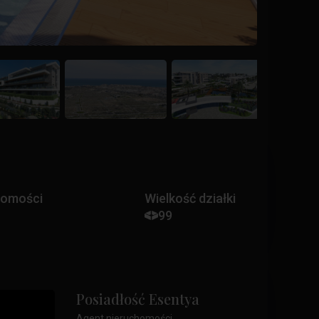
homości
Wielkość działki
99
Posiadłość Esentya
Agent nieruchomości