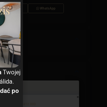
ki RODO
ziś
Dzwonić
WhatsApp
a
Twojej
lida.
dać po
Bungalow in Torrevieja (Alica...
€ 412.000