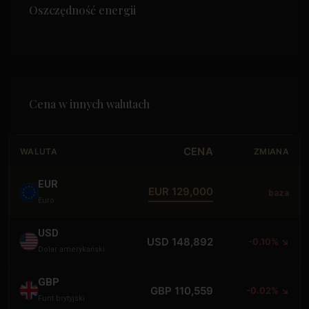
Oszczędność energii
Cena w innych walutach
CENA
WALUTA
ZMIANA
EUR
EUR 129,000
baza
Euro
USD
USD 148,892
-0.10% ↘
Dolar amerykański
GBP
GBP 110,559
-0.02% ↘
Funt brytyjski