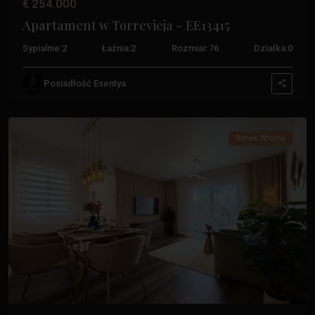
€ 254.000
Apartament w Torrevieja – EE13415
Sypialnie:
2
Łaźnia:
2
Rozmiar:
76
Działka:
0
Posiadłość Esentya
Torrevieja
,
Torrevieja
Rynek Wtórny
Poprzedni
Następ