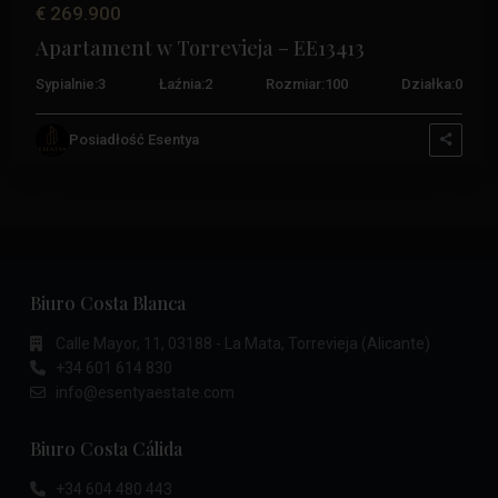
€ 269.900
Apartament w Torrevieja – EE13413
Sypialnie:
3
Łaźnia:
2
Rozmiar:
100
Działka:
0
Posiadłość Esentya
Biuro Costa Blanca
Calle Mayor, 11, 03188 - La Mata, Torrevieja (Alicante)
+34 601 614 830
info@esentyaestate.com
Biuro Costa Cálida
+34 604 480 443