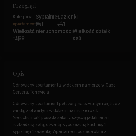
Przegląd
Sypialnie
Łazienki
Kategoria
1
1
apartament
Wielkość nieruchomości
Wielkość działki
38
0
Opis
Odnowiony apartament z widokiem na morze w Cabo
Cervera, Torrevieja.
Odnowiony apartament położony na czwartym piętrze z
windą, z otwartym widokiem na morze i park.
Nieruchomość posiada salon z częścią jadalnianą i
rozkładaną sofą, otwartą wyposażoną kuchnię, 1
sypialnię i 1 łazienkę. Apartament posiada okna z