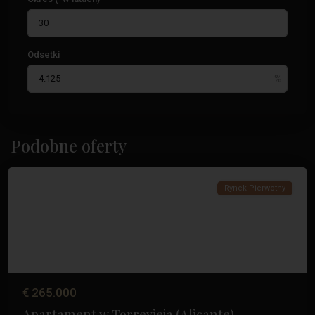
Odsetki
Podobne oferty
Torrevieja
Rynek Pierwotny
€ 265.000
Apartament w Torrevieja (Alicante) –