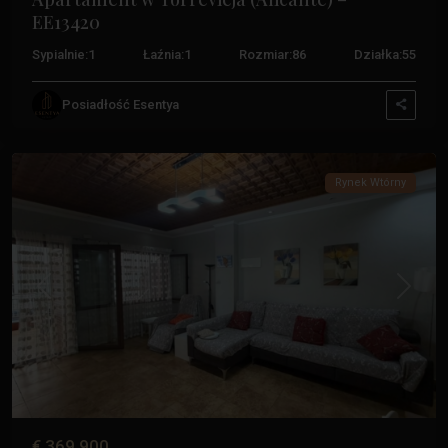
EE13420
Sypialnie:
1
Łaźnia:
1
Rozmiar:
86
Działka:
55
Posiadłość Esentya
Acequion
,
Torrevieja
Rynek Wtórny
Poprzedni
Następ
€ 369.900