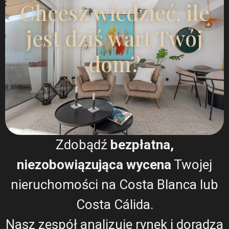
Chcesz wiedzieć, ile
jest dziś wart Twój
dom?
Alexia Paulot
Agent nieruchomości
+34744708074
alexia@esentyaestate.com
Zdobądź
bezpłatna,
Skontaktuj się ze mną
niezobowiązująca wycena
Twojej
nieruchomości na Costa Blanca lub
Costa Cálida.
Nasz zespół analizuje rynek i doradza