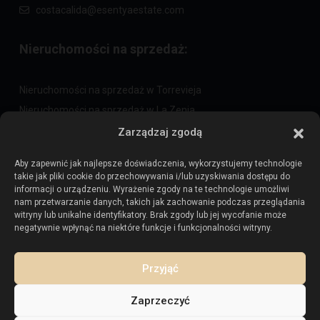
costacalida@esentyaestate.com
Nieruchomości na sprzedaż:
Nieruchomości na sprzedaż w Torrevieja
Nieruchomości na sprzedaż w La Zenia
Nieruchomości na sprzedaż w Cabo Roig
Zarządzaj zgodą
Aby zapewnić jak najlepsze doświadczenia, wykorzystujemy technologie
takie jak pliki cookie do przechowywania i/lub uzyskiwania dostępu do
Sprzedaj swoją nieruchomość
:
informacji o urządzeniu. Wyrażenie zgody na te technologie umożliwi
nam przetwarzanie danych, takich jak zachowanie podczas przeglądania
witryny lub unikalne identyfikatory. Brak zgody lub jej wycofanie może
Sprzedaj nieruchomość w La Mata
negatywnie wpłynąć na niektóre funkcje i funkcjonalności witryny.
Sprzedaj nieruchomość w Cabo Roig
Sprzedaj nieruchomość w Playa Flamenca
Przyjąć
Sprzedaj nieruchomość w Torrevieja
Zaprzeczyć