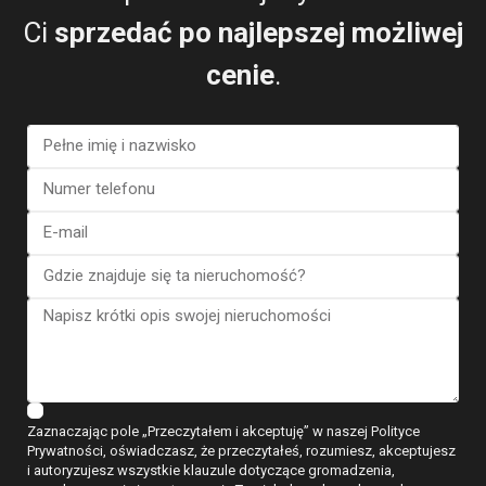
Ci
sprzedać po najlepszej możliwej
cenie
.
Wyrażam zgodę na
Warunki RODO
Dzwonić
WhatsApp
Zaznaczając pole „Przeczytałem i akceptuję” w naszej Polityce
Prywatności, oświadczasz, że przeczytałeś, rozumiesz, akceptujesz
Plany pięter
i autoryzujesz wszystkie klauzule dotyczące gromadzenia,