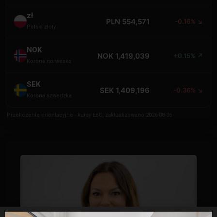
zł
PLN 554,571
-0.16% ↘
Polski złoty
NOK
NOK 1,419,039
+0.15% ↗
Korona norweska
SEK
SEK 1,409,196
-0.36% ↘
Korona szwedzka
Przeliczenie orientacyjne - kursy EBC, zaktualizowano 2026-08-06