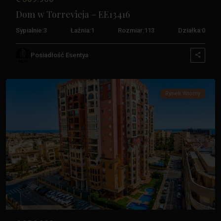
Dom w Torrevieja – EE13416
Sypialnie:
3
Łaźnia:
1
Rozmiar:
113
Działka:
0
Los
Posiadłość Esentya
Frutales
,
Torrevieja
Rynek Wtórny
Poprzedni
Następ