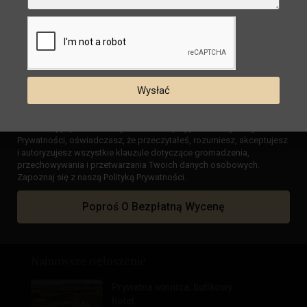
Miasto
Dzielnica
Rynek
Wysłać
Typ
Sypialnie/Łazienki
Zaznaczając pole „Przeczytałem i akceptuję” w naszej Polityce
Prywatności, oświadczasz, że przeczytałeś, rozumiesz, akceptujesz
Cena
i autoryzujesz wszystkie klauzule dotyczące gromadzenia,
przechowywania i przetwarzania Twoich danych osobowych.
Szukaj
Zapoznaj się z naszą Polityką Prywatności.
Poproś O Bezpłatną Wycenę
Najnowsze ogłoszenie
Prywatna winnica, butikowy
hotel...