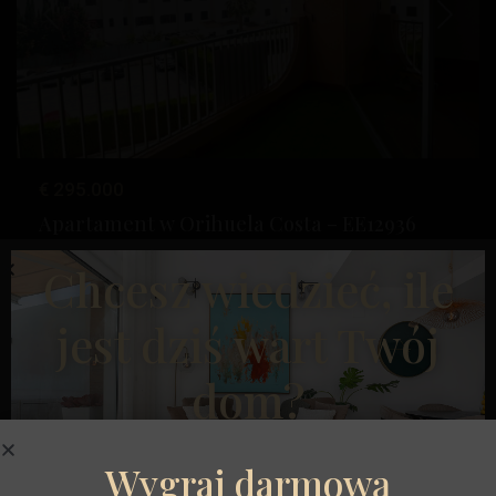
Poprzedni
Następ
€ 295.000
Apartament w Orihuela Costa – EE12936
Sypialnie:
3
Łaźnia:
2
Rozmiar:
106
Działka:
0
Chcesz wiedzieć, ile
Królowa
,
Orihuela
Posiadłość Esentya
jest dziś wart Twój
Costa
dom?
Dostępny
Wygraj darmową