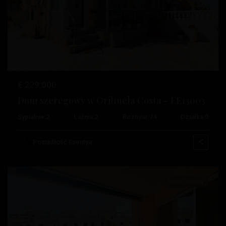
Poprzedni
Następ
€ 229.000
Dom szeregowy w Orihuela Costa – EE13003
Sypialnie:
2
Łaźnia:
2
Rozmiar:
74
Działka:
0
Królowa
,
Orihuela
Posiadłość Esentya
Costa
Rynek Wtórny