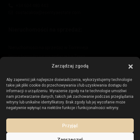
+34 604 480 443
costacalida@esentyaestate.com
Nieruchomości na sprzedaż:
Nieruchomości na sprzedaż w Torrevieja
Nieruchomości na sprzedaż w La Zenia
Nieruchomości na sprzedaż w Cabo Roig
Zarządzaj zgodą
Aby zapewnić jak najlepsze doświadczenia, wykorzystujemy technologie
takie jak pliki cookie do przechowywania i/lub uzyskiwania dostępu do
Sprzedaj swoją nieruchomość
:
informacji o urządzeniu. Wyrażenie zgody na te technologie umożliwi
nam przetwarzanie danych, takich jak zachowanie podczas przeglądania
witryny lub unikalne identyfikatory. Brak zgody lub jej wycofanie może
Sprzedaj nieruchomość w La Mata
negatywnie wpłynąć na niektóre funkcje i funkcjonalności witryny.
Sprzedaj nieruchomość w Cabo Roig
Sprzedaj nieruchomość w Playa Flamenca
Przyjąć
Sprzedaj nieruchomość w Torrevieja
Zaprzeczyć