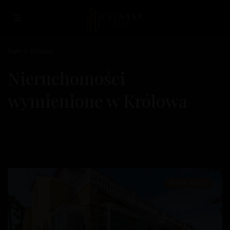
Dom
Królowa
Nieruchomości
wymienione w Królowa
Królowa
,
Najnowsze na początku
Orihuela
Costa
Rynek Wtórny