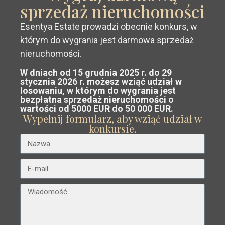
sprzedaż nieruchomości
Poprzedni
Następ
Esentya Estate prowadzi obecnie konkurs, w
Zdobądź
bezpłatna,
którym do wygrania jest darmowa sprzedaż
niezobowiązująca wycena
Twojej
nieruchomości.
W dniach od 15 grudnia 2025 r. do 29
nieruchomości na Costa Blanca lub
stycznia 2026 r. możesz wziąć udział w
€ 499.000
losowaniu, w którym do wygrania jest
Costa Cálida.
bezpłatna sprzedaż nieruchomości o
Penthouse en Orihuela Costa – EE10087
wartości od 5000 EUR do 50 000 EUR.
Nasz zespół analizuje rynek i doradza
Wypełnij formularz, aby wziąć udział w
Sypialnie:
2
Łaźnia:
2
Rozmiar:
122
Działka:
0
konkursie.
Ci
sprzedać po najlepszej możliwej
Posiadłość Esentya
cenie
.
Zaawansowane wyszukiwanie