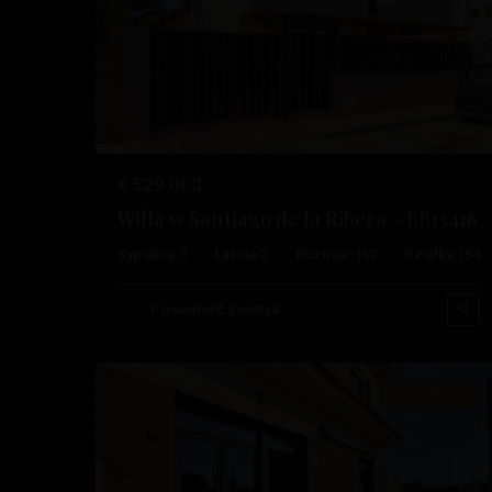
Poprzedni
Na
Santiago
De
La
€ 529.000
Ribera
,
Willa w Santiago de la Ribera – EE13418
Santiago
Sypialnie:
3
Łaźnia:
2
Rozmiar:
162
Działka:
154
De
La
Posiadłość Esentya
32
Ribera
Rynek Wtórny