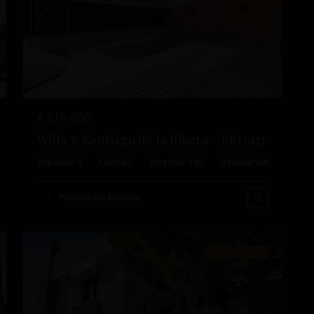
stępny
Poprzedni
Następny
Santiago
De
La
Ribera
,
San
€ 519.000
Javier
,
Willa w Santiago de la Ribera – EE13417
Santiago
Sypialnie:
3
Łaźnia:
2
Rozmiar:
145
Działka:
168
De
La
Posiadłość Esentya
51
Ribera
Rynek Wtórny