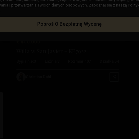
stępny
Poprzedni
Następny
nia i przetwarzania Twoich danych osobowych. Zapoznaj się z naszą Polity
.
Poproś O Bezpłatną Wycenę
€ 400.000
Willa w San Javier – EE7922
Sypialnie:
3
Łaźnia:
3
Rozmiar:
107
Działka:
54
Christina Dahl