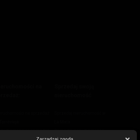
ieruchomości na
Sprzedaj swoją
przedaż:
nieruchomość
:
eruchomości na sprzedaż
Sprzedaj nieruchomość w
Torrevieja
La Mata
eruchomości na sprzedaż
Sprzedaj nieruchomość w
Zarządzaj zgodą
La Zenia
Cabo Roig