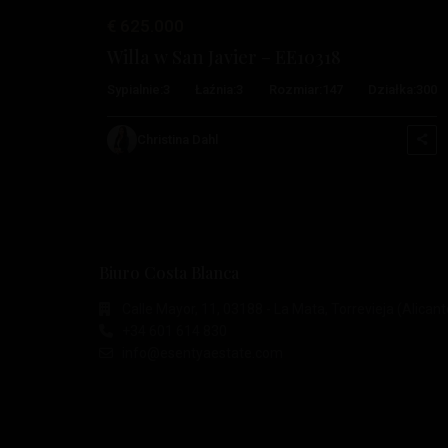
€ 625.000
Willa w San Javier – EE10318
Sypialnie:
3
Łaźnia:
3
Rozmiar:
147
Działka:
300
Christina Dahl
Biuro Costa Blanca
Calle Mayor, 11, 03188 - La Mata, Torrevieja (Alicant
+34 601 614 830
info@esentyaestate.com