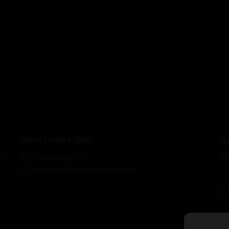
Biuro Costa Cálida
N
s
e)
+34 604 480 443
costacalida@esentyaestate.com
Ni
w 
Ni
w 