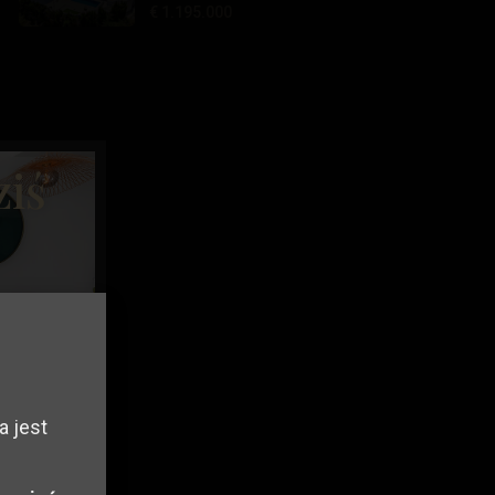
€ 1.195.000
ziś
a jest
a
Twojej