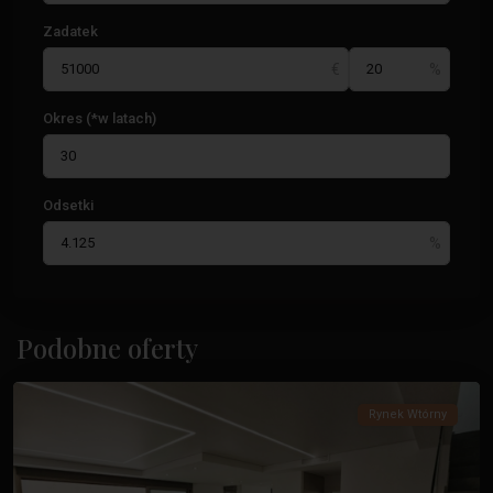
Zadatek
Okres (*w latach)
Odsetki
Paseo
Maritimo
,
Podobne oferty
Torrevieja
Rynek Wtórny