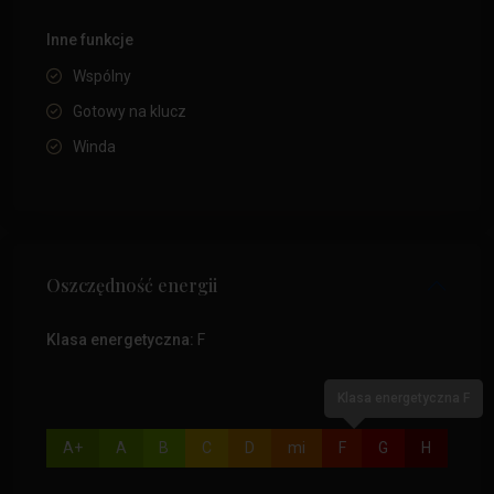
Inne funkcje
Wspólny
Gotowy na klucz
Winda
Oszczędność energii
Klasa energetyczna:
F
Klasa energetyczna F
A+
A
B
C
D
mi
F
G
H