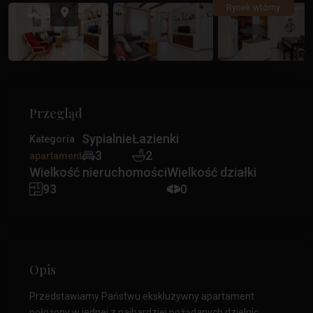
Poprzedni
Poprz
Rynek wtórny
Przegląd
Sypialnie
Łazienki
Kategoria
3
2
apartament
Wielkość nieruchomości
Wielkość działki
93
0
Opis
Przedstawiamy Państwu ekskluzywny apartament
położony w jednej z najbardziej pożądanych dzielnic