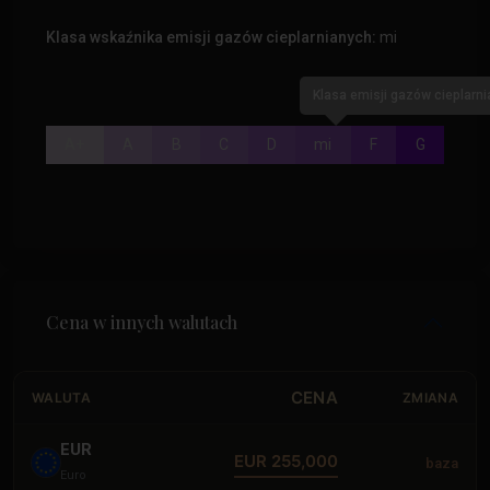
Klasa wskaźnika emisji gazów cieplarnianych:
mi
Klasa emisji gazów cieplarn
A+
A
B
C
D
mi
F
G
Cena w innych walutach
CENA
WALUTA
ZMIANA
EUR
EUR 255,000
baza
Euro