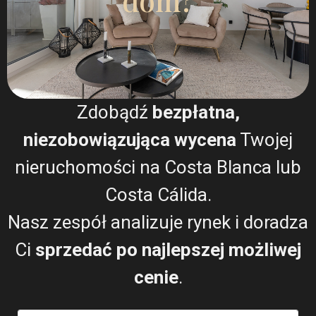
dom?
Zdobądź
bezpłatna,
niezobowiązująca wycena
Twojej
nieruchomości na Costa Blanca lub
Costa Cálida.
Wyrażam zgodę na
Warunki RODO
Nasz zespół analizuje rynek i doradza
Ci
sprzedać po najlepszej możliwej
Dzwonić
cenie
.
WhatsApp