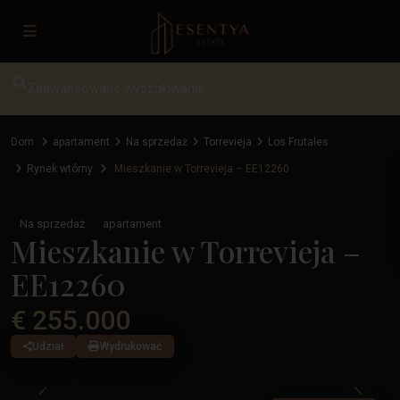
Zaawansowane wyszukiwanie
Dom
apartament
Na sprzedaż
Torrevieja
Los Frutales
Rynek wtórny
Mieszkanie w Torrevieja – EE12260
Na sprzedaż
apartament
Mieszkanie w Torrevieja –
EE12260
€ 255.000
Udział
Wydrukować