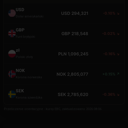
USD
USD 294,321
-0.10% ↘
Dolar amerykański
GBP
GBP 218,548
-0.02% ↘
Funt brytyjski
zł
PLN 1,096,245
-0.16% ↘
Polski złoty
NOK
NOK 2,805,077
+0.15% ↗
Korona norweska
SEK
SEK 2,785,620
-0.36% ↘
Korona szwedzka
Przeliczenie orientacyjne - kursy EBC, zaktualizowano 2026-08-06