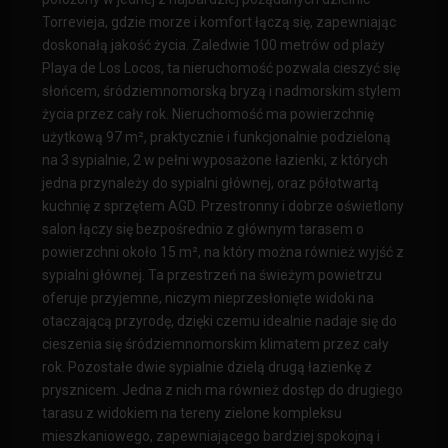
Torrevieja, gdzie morze i komfort łączą się, zapewniając
doskonałą jakość życia. Zaledwie 100 metrów od plaży
Playa de Los Locos, ta nieruchomość pozwala cieszyć się
słońcem, śródziemnomorską bryzą i nadmorskim stylem
życia przez cały rok. Nieruchomość ma powierzchnię
użytkową 97 m², praktycznie i funkcjonalnie podzieloną
na 3 sypialnie, 2 w pełni wyposażone łazienki, z których
jedna przynależy do sypialni głównej, oraz półotwartą
kuchnię z sprzętem AGD. Przestronny i dobrze oświetlony
salon łączy się bezpośrednio z głównym tarasem o
powierzchni około 15 m², na który można również wyjść z
sypialni głównej. Ta przestrzeń na świeżym powietrzu
oferuje przyjemne, niczym nieprzesłonięte widoki na
otaczającą przyrodę, dzięki czemu idealnie nadaje się do
cieszenia się śródziemnomorskim klimatem przez cały
rok. Pozostałe dwie sypialnie dzielą drugą łazienkę z
prysznicem. Jedna z nich ma również dostęp do drugiego
tarasu z widokiem na tereny zielone kompleksu
mieszkaniowego, zapewniającego bardziej spokojną i