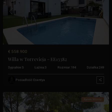
Poprzedni
Następ
€ 558.900
Willa w Torrevieja – EE13382
Sypialnie:
5
Łaźnia:
3
Rozmiar:
194
Działka:
249
Posiadłość Esentya
Balkony
,
Torrevieja
Rynek Wtórny