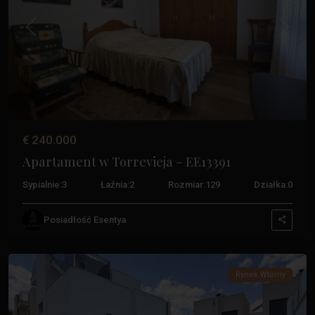
Poprzedni
Następ
€ 240.000
Apartament w Torrevieja – EE13391
Sypialnie:
3
Łaźnia:
2
Rozmiar:
129
Działka:
0
Aguas
Posiadłość Esentya
Nuevas
,
Torrevieja
Rynek Wtórny