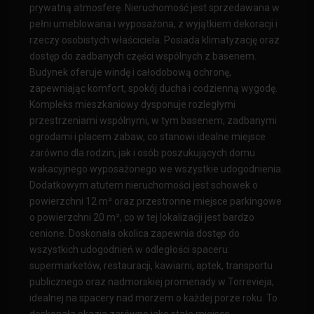
prywatną atmosferę. Nieruchomość jest sprzedawana w
pełni umeblowana i wyposażona, z wyjątkiem dekoracji i
rzeczy osobistych właściciela. Posiada klimatyzację oraz
dostęp do zadbanych części wspólnych z basenem.
Budynek oferuje windę i całodobową ochronę,
zapewniając komfort, spokój ducha i codzienną wygodę.
Kompleks mieszkaniowy dysponuje rozległymi
przestrzeniami wspólnymi, w tym basenem, zadbanymi
ogrodami i placem zabaw, co stanowi idealne miejsce
zarówno dla rodzin, jak i osób poszukujących domu
wakacyjnego wyposażonego we wszystkie udogodnienia.
Dodatkowym atutem nieruchomości jest schowek o
powierzchni 12 m² oraz przestronne miejsce parkingowe
o powierzchni 20 m², co w tej lokalizacji jest bardzo
cenione. Doskonała okolica zapewnia dostęp do
wszystkich udogodnień w odległości spaceru:
supermarketów, restauracji, kawiarni, aptek, transportu
publicznego oraz nadmorskiej promenady w Torrevieja,
idealnej na spacery nad morzem o każdej porze roku. To