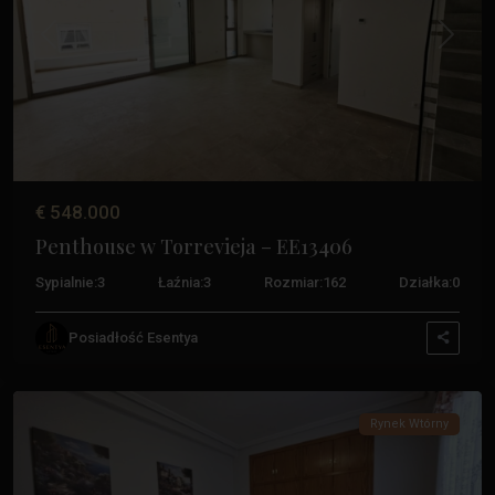
Poprzedni
Następ
€ 548.000
Penthouse w Torrevieja – EE13406
Sypialnie:
3
Łaźnia:
3
Rozmiar:
162
Działka:
0
Posiadłość Esentya
Acequion
,
Torrevieja
Rynek Wtórny