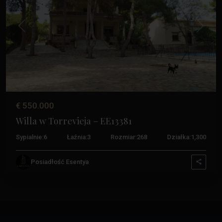
Poprzedni
Następ
€ 550.000
Willa w Torrevieja – EE13381
Sypialnie:
6
Łaźnia:
3
Rozmiar:
268
Działka:
1,300
Posiadłość Esentya