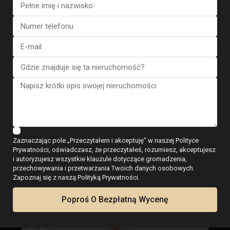
Plany pięter
Mapa
Zaznaczając pole „Przeczytałem i akceptuję” w naszej Polityce
Prywatności, oświadczasz, że przeczytałeś, rozumiesz, akceptujesz
i autoryzujesz wszystkie klauzule dotyczące gromadzenia,
przechowywania i przetwarzania Twoich danych osobowych.
Apartment in Torrevieja – EE12...
Zapoznaj się z naszą Polityką Prywatności.
€ 255.000
3 BD
2 BA
93
Poproś O Bezpłatną Wycenę