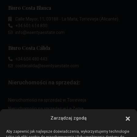
Biuro Costa Blanca
Calle Mayor, 11, 03188 - La Mata, Torrevieja (Alicante)
+34 601 614 830
info@esentyaestate.com
Biuro Costa Cálida
+34 604 480 443
costacalida@esentyaestate.com
Nieruchomości na sprzedaż:
Nieruchomości na sprzedaż w Torrevieja
Nieruchomości na sprzedaż w La Zenia
Nieruchomości na sprzedaż w Cabo Roig
Zarządzaj zgodą
Aby zapewnić jak najlepsze doświadczenia, wykorzystujemy technologie