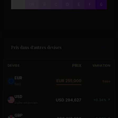
A+
UN
B
C
D
E
F
G
Prix dans d'autres devises
PRIX
DEVISE
VARIATION
EUR
EUR 255,000
base
Euro
USD
USD 294,627
+0.34% ↗
Dollar américain
GBP