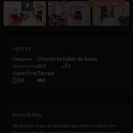
Précédent
Précé
Seconde main
Aperçu
Chambres
Salles de bains
Catégorie
3
2
Appartement
Superficie
Terrain
93
0
Description
We present to you an exclusive apartment in one of the
most sought-after areas of Torrevieja, where the sea and