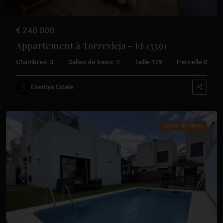
€ 240.000
Appartement à Torrevieja – EE13391
Chambres :
3
Salles de bains :
2
Taille:
129
Parcelle:
0
Aguas
Esentya Estate
Nuevas
,
Torrevieja
Seconde Main
Précédent
Suivant