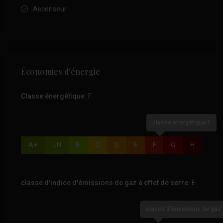
Ascenseur
Économies d'énergie
Classe énergétique:
F
classe énergétique F
A+
UN
B
C
D
E
F
G
H
classe d'indice d'émissions de gaz à effet de serre:
E
classe d'émissions de gaz à