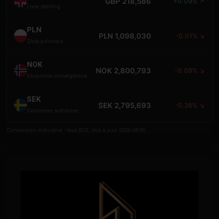
GBP 218,586
+0.09% ↗
Livre sterling
PLN
PLN 1,098,030
-0.01% ↘
Zloty polonais
NOK
NOK 2,800,793
-0.08% ↘
Couronne norvégienne
SEK
SEK 2,795,693
-0.26% ↘
Couronne suédoise
Conversion indicative - taux BCE, mis à jour 2026-08-05