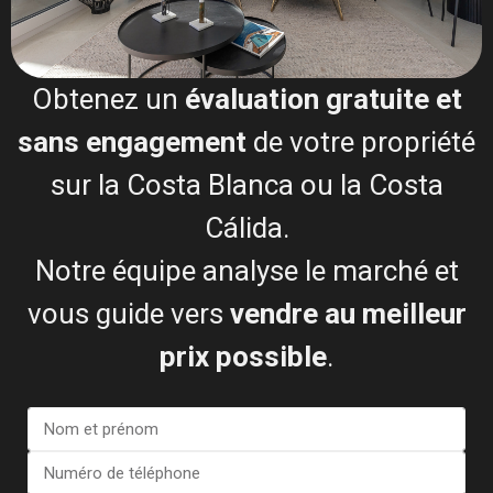
Obtenez un
évaluation gratuite et
sans engagement
de votre propriété
Je consens à la
Conditions générales du RGPD
sur la Costa Blanca ou la Costa
Cálida.
Appel
Notre équipe analyse le marché et
vous guide vers
vendre au meilleur
WhatsApp
prix possible
.
Plans d'étage