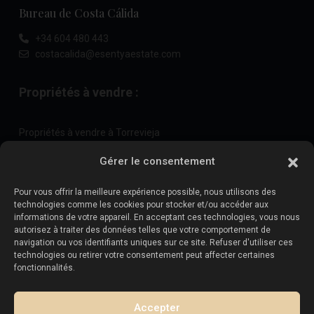
Bureau de Costa Cálida
+34 604 480 443
costacalida@esentyaestate.com
Propriétés à vendre :
Propriétés à vendre à Torrevieja
Propriétés à vendre à La Zenia
Gérer le consentement
Propriétés à vendre à Cabo Roig
Pour vous offrir la meilleure expérience possible, nous utilisons des
technologies comme les cookies pour stocker et/ou accéder aux
informations de votre appareil. En acceptant ces technologies, vous nous
Vendez votre propriété
:
autorisez à traiter des données telles que votre comportement de
navigation ou vos identifiants uniques sur ce site. Refuser d'utiliser ces
technologies ou retirer votre consentement peut affecter certaines
Vendre une propriété à La Mata
fonctionnalités.
Vendre une propriété à Cabo Roig
Vendre une propriété à Playa Flamenca
Accepter