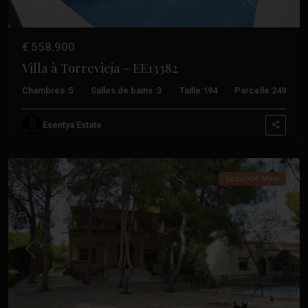
€ 558.900
Villa à Torrevieja – EE13382
Chambres :
5
Salles de bains :
3
Taille:
194
Parcelle:
249
Los
Esentya Estate
Balcones
,
Torrevieja
Seconde Main
Précédent
Suivant