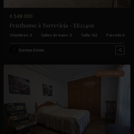
€ 548.000
Penthouse à Torrevieja – EE13406
Chambres :
3
Salles de bains :
3
Taille:
162
Parcelle:
0
Esentya Estate
Acequion
,
Torrevieja
Seconde Main
Précédent
Suivant