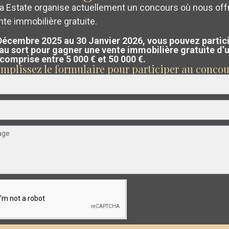
a Estate organise actuellement un concours où nous off
te immobilière gratuite.
ez un
évaluation gratuite et sans eng
Santa
Décembre 2025 au 30 Janvier 2026, vous pouvez partic
tre propriété sur la Costa Blanca ou la
Rosalia
€ 256.000
 au sort pour gagner une vente immobilière gratuite d’
Lake
 comprise entre 5 000 € et 50 000 €.
Cálida.
Appartement à Torrevieja – EE13430
mplissez le formulaire pour participer au concou
And
Chambres :
3
Salles de bains :
2
Taille:
100
Parcelle:
0
 équipe analyse le marché et vous guid
Life
vendre au meilleur prix possible
.
Resort
,
Torre
Esentya Estate
19
Pacheco
Construction Neuve
vant
Précédent
Suivant