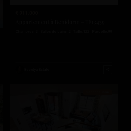
€ 911.000
Appartement à Benidorm – EE13439
Chambres :
2
Salles de bains :
2
Taille:
122
Parcelle:
99
Lomas
De
Cabo
Roig
,
Orihuela
Esentya Estate
27
Costa
Seconde Main
vant
Précédent
Suivant