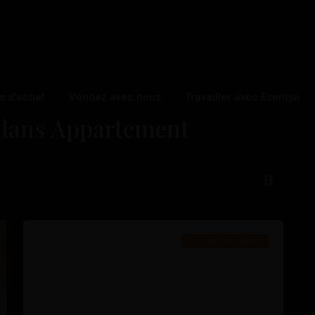
s d'achat
Vendez avec nous
Travailler avec Esentya
s dans Appartement
1
Benidorm
Construction Neuve
vant