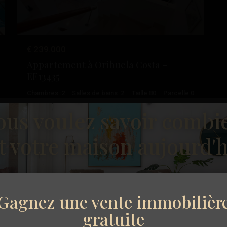
€ 239.000
Appartement à Orihuela Costa –
EE13435
Chambres :
2
Salles de bains :
2
Taille:
80
Parcelle:
0
ous voulez savoir combi
Esentya Estate
32
Torrevieja
t votre maison aujourd'h
Seconde Main
Gagnez une vente immobilièr
vant
Précédent
Suivant
gratuite