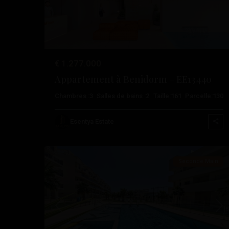
€ 1.277.000
Appartement à Benidorm – EE13440
Chambres :
3
Salles de bains :
2
Taille:
161
Parcelle:
130
Garder
du
Esentya Estate
49
Sécur
Seconde Main
Précédent
Sui