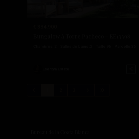
€ 334.900
Bungalow à Torre Pacheco – EE13398
Chambres :
2
Salles de bains :
2
Taille:
96
Parcelle:
36
Esentya Estate
1
2
3
Bureau de la Costa Blanca