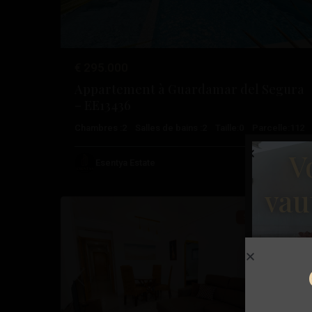
€ 295.000
Appartement à Guardamar del Segura
– EE13436
Chambres :
2
Salles de bains :
2
Taille:
0
Parcelle:
112
Garder
V
du
Esentya Estate
22
Sécur
vau
Seconde Main
Précédent
Sui