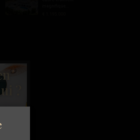
magnifique...
€ 1.195.000
en
ui ?
e