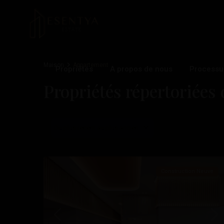
Maison
Appartement
Propriétés
A propos de nous
Processu
Propriétés répertoriée
Du plus récent au plus ancien
29
Benidorm
Construction Neuve
Précédent
Sui