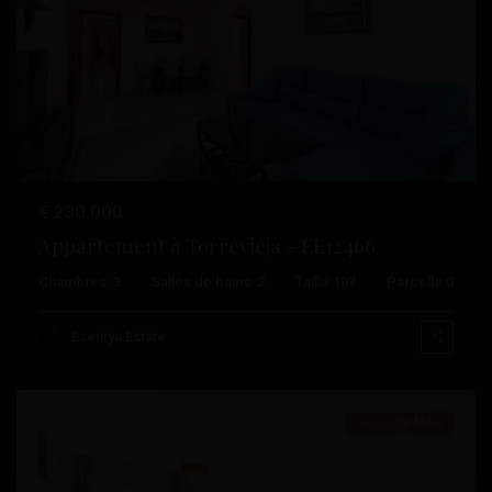
Précédent
Suivant
€ 230.000
Appartement à Torrevieja – EE12466
Playa
Chambres :
3
Salles de bains :
2
Taille:
107
Parcelle:
0
Del
Cura
,
Esentya Estate
Torrevieja
Seconde Main