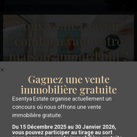
Précédent
Suivant
Vous voulez savoir
combien vaut votre
maison aujourd'hui ?
€ 295.000
Appartement à Torrevieja – EE12560
Playa
Gagnez une vente
Chambres :
3
Salles de bains :
1
Taille:
100
Parcelle:
0
Del
immobilière gratuite
Cura
,
Esentya Estate
Esentya Estate organise actuellement un
Torrevieja
Obtenez un
évaluation gratuite et
concours où nous offrons une vente
sans engagement
de votre propriété
immobilière gratuite.
Seconde Main
Du 15 Décembre 2025 au 30 Janvier 2026,
sur la Costa Blanca ou la Costa
vous pouvez participer au tirage au sort