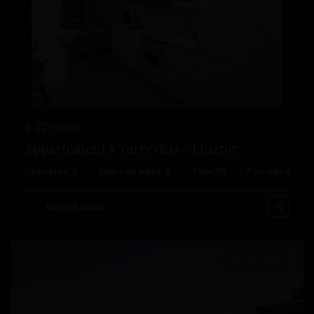
Précédent
Suivant
€ 329.000
Appartement à Torrevieja – EE12567
Playa
Chambres :
2
Salles de bains :
2
Taille:
75
Parcelle:
0
Del
Cura
,
Esentya Estate
Torrevieja
Seconde Main