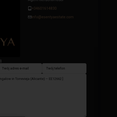
+34601614830
info@esentyaestate.com
ą