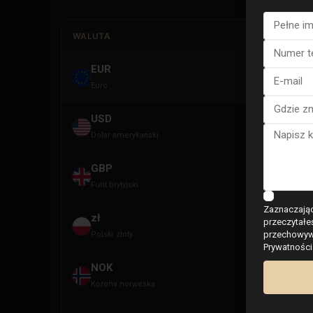
WALUTA
EUR
E
Euro
USD
U
Dolar amerykański
GBP
G
Funt brytyjski
Zaznaczając
zł
przeczytałe
PL
przechowywa
Polski złoty
Prywatności
NOK
NO
Korona norweska