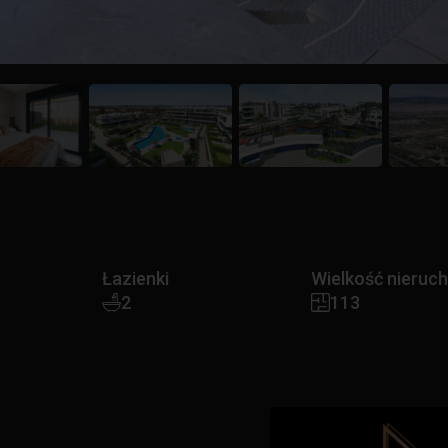
Łazienki
Wielkość nieruc
2
113