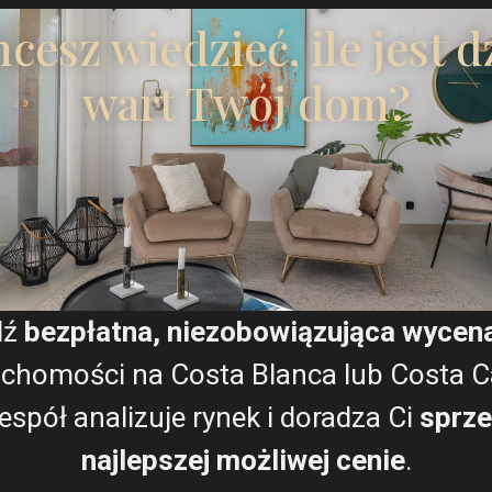
Wyrażam zgodę na
Warun
cesz wiedzieć, ile jest d
wart Twój dom?
Plany pięter
dź
bezpłatna, niezobowiązująca wycen
Mapa
uchomości na Costa Blanca lub Costa Cá
espół analizuje rynek i doradza Ci
sprze
najlepszej możliwej cenie
.