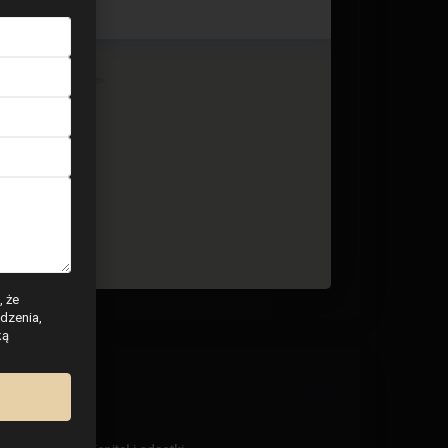
2 BD
2 BA
113
, że
dzenia,
ką