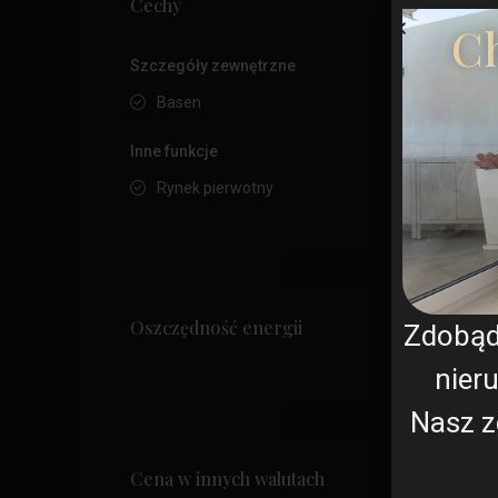
Cechy
Ch
Szczegóły zewnętrzne
Basen
Inne funkcje
Rynek pierwotny
Oszczędność energii
Zdobą
nier
Nasz z
Cena w innych walutach