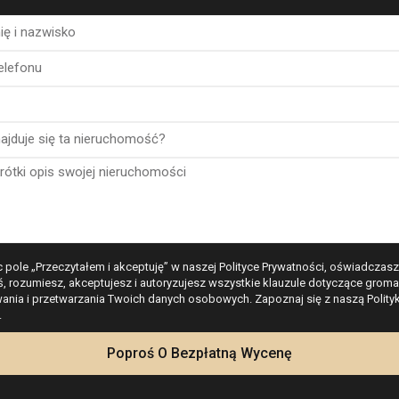
CENA
ZMIANA
UR 357,000
baza
SD 412,478
+0.34% ↗
BP 306,020
+0.09% ↗
 pole „Przeczytałem i akceptuję” w naszej Polityce Prywatności, oświadczasz
ś, rozumiesz, akceptujesz i autoryzujesz wszystkie klauzule dotyczące groma
N 1,537,242
-0.01% ↘
nia i przetwarzania Twoich danych osobowych. Zapoznaj się z naszą Polity
.
Kalkulator
K 3,921,110
-0.08% ↘
Poproś O Bezpłatną Wycenę