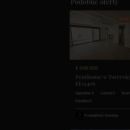
Podobne oferty
25
Torrevieja
Rynek 
Poprzedni
€ 548.000
Penthouse w Torreviej
EE13406
Sypialnie:
3
Łaźnia:
3
Rozm
Działka:
0
Aguas
Posiadłość Esentya
Nuevas
,
51
Torrevieja