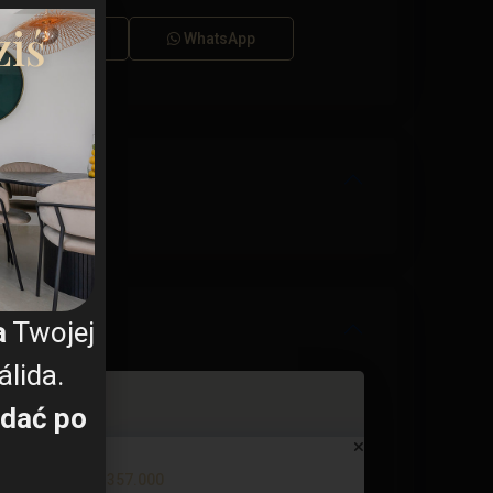
ki RODO
ziś
Dzwonić
WhatsApp
a
Twojej
lida.
dać po
Bungalow in Torrevieja (Alica...
€ 357.000