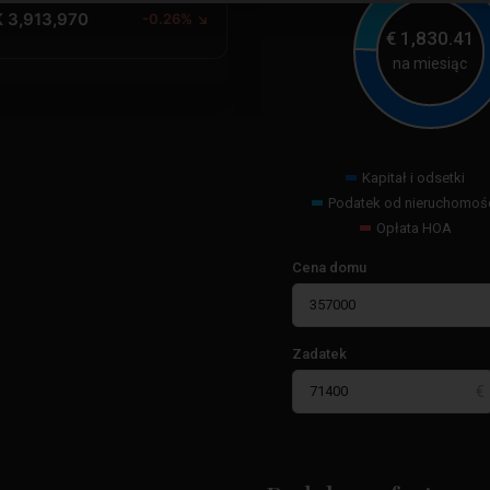
 3,913,970
-0.26% ↘
€
1,830.41
na miesiąc
Kapitał i odsetki
Podatek od nieruchomoś
Opłata HOA
Cena domu
Zadatek
Paseo
Maritimo
,