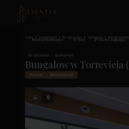
Dom
apartament
Na sprzedaż
Torrevieja
Rynek pierwo
Nieruchomości
O nas
Proces zakupu
Na sprzedaż
apartament
Bungalow w Torrevieja (
Udział
Wydrukować