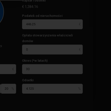
Kapitał i odsetki
€
1,384.16
Podatek od nieruchomości
Opłata stowarzyszenia właścicieli
domów
ci
Okres (*w latach)
Odsetki
Acequion
,