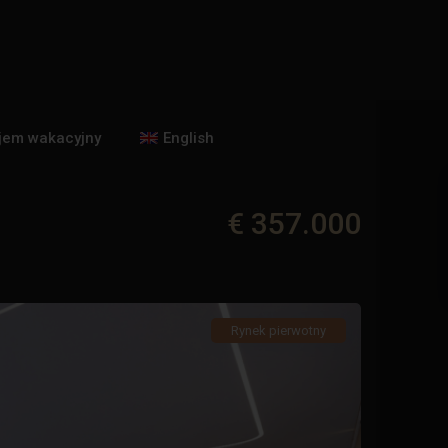
jem wakacyjny
English
€ 357.000
Rynek pierwotny