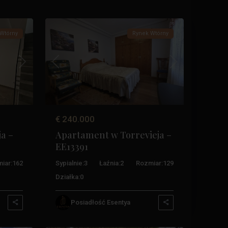
33
Torrevieja
Wtórny
Rynek Wtórny
Następny
Poprzedni
Następny
€ 240.000
a –
Apartament w Torrevieja –
EE13391
iar:
162
Sypialnie:
3
Łaźnia:
2
Rozmiar:
129
Działka:
0
Posiadłość Esentya
Balkony
,
32
Torrevieja