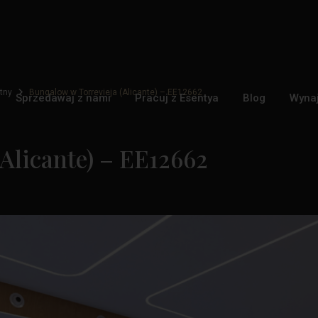
tny
Bungalow w Torrevieja (Alicante) – EE12662
Sprzedawaj z nami
Pracuj z Esentya
Blog
Wyna
Alicante) – EE12662