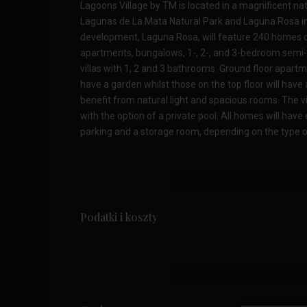
Lagoons Village by TM is located in a magnificent na
Lagunas de La Mata Natural Park and Laguna Rosa in 
development, Laguna Rosa, will feature 240 homes of
apartments, bungalows, 1-, 2-, and 3-bedroom sem
villas with 1, 2 and 3 bathrooms. Ground floor apart
have a garden whilst those on the top floor will have 
benefit from natural light and spacious rooms. The v
with the option of a private pool. All homes will ha
parking and a storage room, depending on the type 
Podatki i koszty