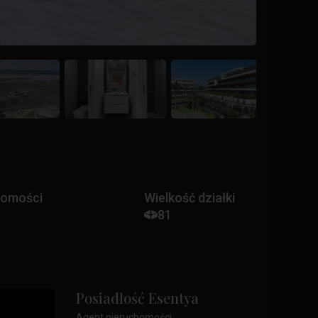
homości
Wielkość działki
81
Posiadłość Esentya
Agent nieruchomości