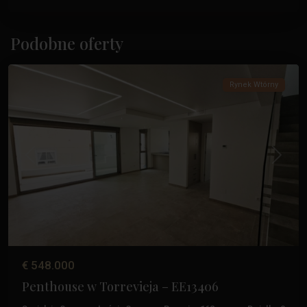
Paseo
Maritimo
,
Podobne oferty
Torrevieja
Rynek Wtórny
Poprzedni
Następ
€ 548.000
Penthouse w Torrevieja – EE13406