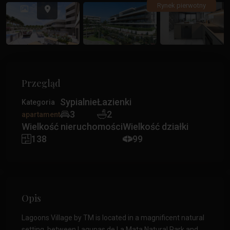
Poprzedni
Poprz
Rynek pierwotny
Przegląd
Sypialnie
Łazienki
Kategoria
3
2
apartament
Wielkość nieruchomości
Wielkość działki
138
99
Opis
Lagoons Village by TM is located in a magnificent natural
setting, between Lagunas de La Mata Natural Park and