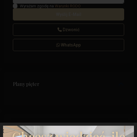
Wyrażam zgodę na
Warunki RODO
Dzwonić
WhatsApp
Plany pięter
Mapa
Chcesz wiedzieć, ile