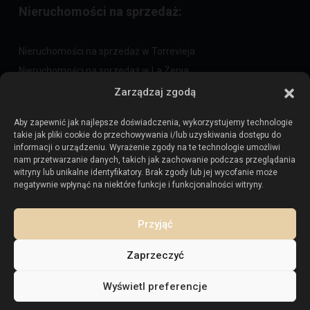
Nieruchomości na sprzedaż:
Nieruchomości na sprzedaż w Torrevieja
Nieruchomości na sprzedaż w La Zenia
Nieruchomości na sprzedaż w Cabo Roig
Zarządzaj zgodą
Aby zapewnić jak najlepsze doświadczenia, wykorzystujemy technologie
takie jak pliki cookie do przechowywania i/lub uzyskiwania dostępu do
Sprzedaj swoją nieruchomość
:
informacji o urządzeniu. Wyrażenie zgody na te technologie umożliwi
nam przetwarzanie danych, takich jak zachowanie podczas przeglądania
witryny lub unikalne identyfikatory. Brak zgody lub jej wycofanie może
Sprzedaj nieruchomość w La Mata
negatywnie wpłynąć na niektóre funkcje i funkcjonalności witryny.
Sprzedaj nieruchomość w Cabo Roig
Sprzedaj nieruchomość w Playa Flamenca
Przyjąć
Sprzedaj nieruchomość w Torrevieja
Zaprzeczyć
Wyświetl preferencje
Prawa autorskie. Wszelkie prawa zastrzeżone.
Posiadłość