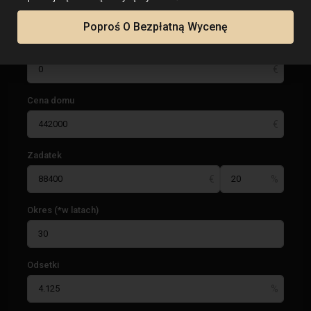
Poproś O Bezpłatną Wycenę
Opłata stowarzyszenia właścicieli domów
Cena domu
Zadatek
Okres (*w latach)
Odsetki