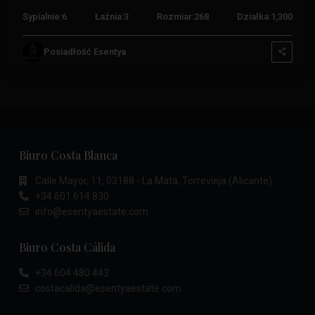
Sypialnie:
6
Łaźnia:
3
Rozmiar:
268
Działka:
1,300
Posiadłość Esentya
Biuro Costa Blanca
Calle Mayor, 11, 03188 - La Mata, Torrevieja (Alicante)
+34 601 614 830
info@esentyaestate.com
Biuro Costa Cálida
+34 604 480 443
costacalida@esentyaestate.com