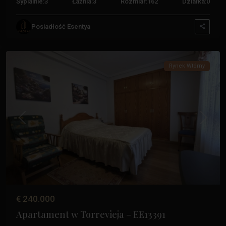
Sypialnie:
3
Łaźnia:
3
Rozmiar:
162
Działka:
0
Posiadłość Esentya
Acequion
,
Torrevieja
Rynek Wtórny
Poprzedni
Następ
€ 240.000
Apartament w Torrevieja – EE13391