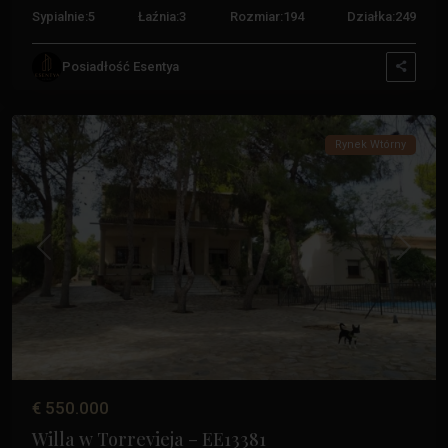
Sypialnie:
5
Łaźnia:
3
Rozmiar:
194
Działka:
249
Posiadłość Esentya
Balkony
,
Torrevieja
Rynek Wtórny
Poprzedni
Następ
€ 550.000
Willa w Torrevieja – EE13381