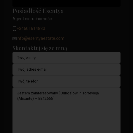
Posiadłość Esentya
Agent nieruchomości
+34601614830
info@esentyaestate.com
Skontaktuj się ze mną