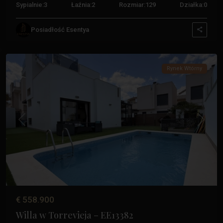
Sypialnie:
3
Łaźnia:
2
Rozmiar:
129
Działka:
0
Aguas
Posiadłość Esentya
Nuevas
,
Torrevieja
Rynek Wtórny
Poprzedni
Następ
€ 558.900
Willa w Torrevieja – EE13382