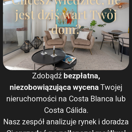
jest dziś wart Twój
dom?
Bungalow in Torrevieja (Alica...
€ 442.000
3 BD
2 BA
138
Zdobądź
bezpłatna,
niezobowiązująca wycena
Twojej
nieruchomości na Costa Blanca lub
Costa Cálida.
Nasz zespół analizuje rynek i doradza