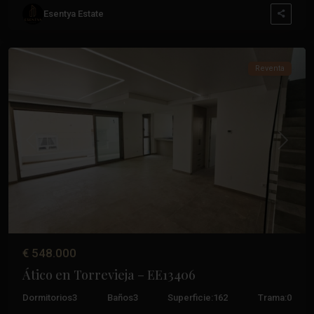
Paseo
Esentya Estate
Marítimo
,
Torrevieja
Reventa
Anterior
Próxim
€ 548.000
Ático en Torrevieja – EE13406
Dormitorios
3
Baños
3
Superficie:
162
Trama:
0