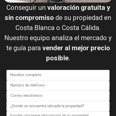
Conseguir un
valoración gratuita y
Bungalow in Torrevieja (Alica...
€ 442.000
sin compromiso
de su propiedad en
3 dormitorios
2 BA
138
Costa Blanca o Costa Cálida.
Nuestro equipo analiza el mercado y
te guía para
vender al mejor precio
posible
.