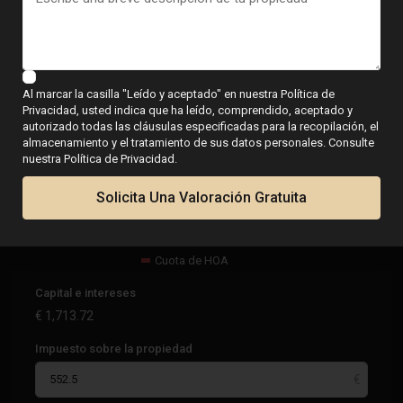
Calculadora
Al marcar la casilla "Leído y aceptado" en nuestra Política de
Privacidad, usted indica que ha leído, comprendido, aceptado y
€
2,266.22
autorizado todas las cláusulas especificadas para la recopilación, el
por mes
almacenamiento y el tratamiento de sus datos personales. Consulte
nuestra Política de Privacidad.
Solicita Una Valoración Gratuita
Capital e intereses
Impuesto sobre la propiedad
Cuota de HOA
Capital e intereses
€
1,713.72
Impuesto sobre la propiedad