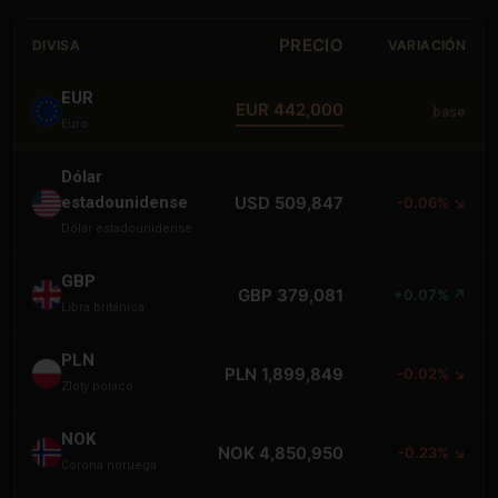
PRECIO
DIVISA
VARIACIÓN
EUR
EUR 442,000
base
Euro
Dólar
estadounidense
USD 509,847
-0.06% ↘
Dólar estadounidense
GBP
GBP 379,081
+0.07% ↗
Libra británica
PLN
PLN 1,899,849
-0.02% ↘
Zloty polaco
NOK
NOK 4,850,950
-0.23% ↘
Corona noruega