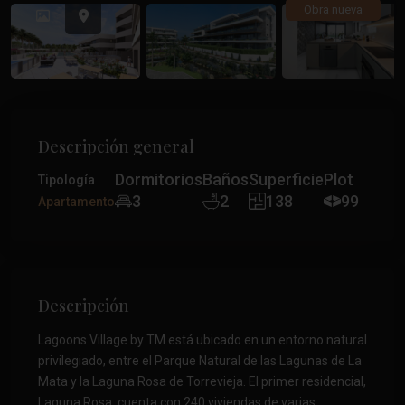
Anterior
Anteri
Obra nueva
Descripción general
Dormitorios
Baños
Superficie
Plot
Tipología
3
2
138
99
Apartamento
Descripción
Lagoons Village by TM está ubicado en un entorno natural
privilegiado, entre el Parque Natural de las Lagunas de La
Mata y la Laguna Rosa de Torrevieja. El primer residencial,
Laguna Rosa, cuenta con 240 viviendas de varias