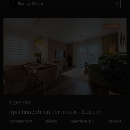
Esentya Estate
Torrevieja
,
Torrevieja
Reventa
Anterior
Próxim
€ 269.900
Apartamento en Torrevieja – EE13413
Dormitorios
3
Baños
2
Superficie:
100
Trama:
0