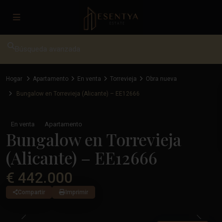
Búsqueda avanzada
Hogar
Apartamento
En venta
Torrevieja
Obra nueva
Bungalow en Torrevieja (Alicante) – EE12666
En venta
Apartamento
Bungalow en Torrevieja
(Alicante) – EE12666
€ 442.000
Compartir
Imprimir