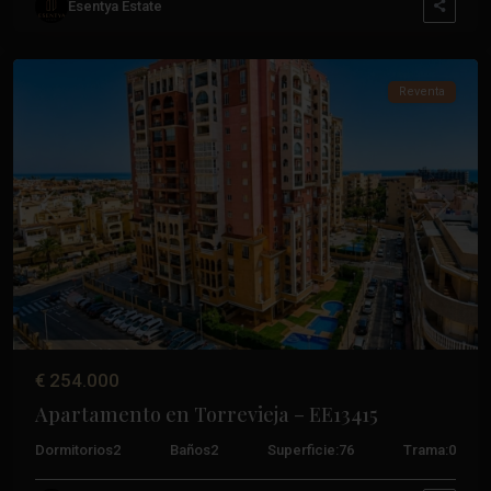
Esentya Estate
Frutales
,
Torrevieja
Reventa
Anterior
Próxim
€ 254.000
Apartamento en Torrevieja – EE13415
Dormitorios
2
Baños
2
Superficie:
76
Trama:
0