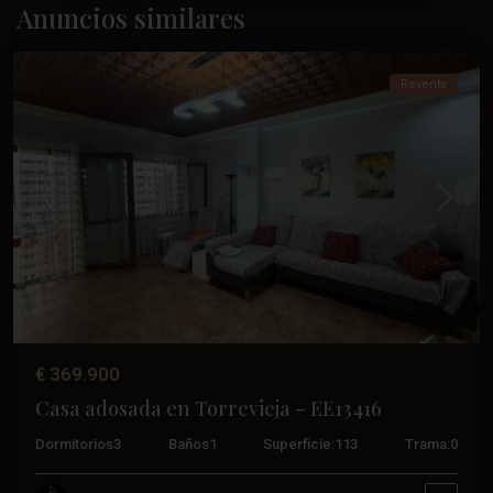
Acequión
,
Anuncios similares
Torrevieja
Reventa
Anterior
Próxim
€ 369.900
Casa adosada en Torrevieja – EE13416
Dormitorios
3
Baños
1
Superficie:
113
Trama:
0
Los