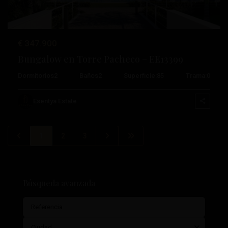
€ 347.900
Bungalow en Torre Pacheco – EE13399
Dormitorios
2
Baños
2
Superficie:
85
Trama:
0
Esentya Estate
1
2
3
Búsqueda avanzada
Ciudad