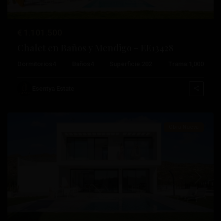
Altaona
Golf
and
€ 1.101.500
Country
Chalet en Baños y Mendigo – EE13428
Village
,
Dormitorios
4
Baños
4
Superficie:
202
Trama:
1,000
Baños
y
Esentya Estate
Mendigo
Obra Nueva
Anterior
Próximo