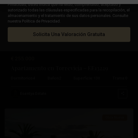
Privacidad, usted indica que ha leído, comprendido, aceptado y
autorizado todas las cláusulas especificadas para la recopilación, el
Anterior
Próximo
almacenamiento y el tratamiento de sus datos personales. Consulte
nuestra Política de Privacidad.
Solicita Una Valoración Gratuita
€ 255.000
Apartamento en Torrevieja – EE13229
Dormitorios
4
Baños
2
Superficie:
130
Trama:
0
Centro
,
Santa
Esentya Estate
Pola
Obra Nueva