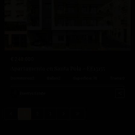
Anterior
Próximo
€ 248.000
Apartamento en Santa Pola – EE13155
Dormitorios
2
Baños
2
Superficie:
70
Trama:
0
Esentya Estate
1
2
3