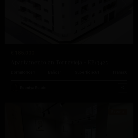
Anterior
Próximo
€ 185.000
Apartamento en Torrevieja – EE13425
Dormitorios
1
Baños
1
Superficie:
61
Trama:
0
Centro
,
Esentya Estate
Torrevieja
Reventa