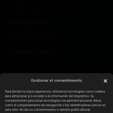
+34 601 614 830
info@esentyaestate.com
Oficina Costa Cálida
+34 604 480 443
costacalida@esentyaestate.com
Propiedades en venta:
Propiedades en venta en Torrevieja
Propiedades en venta en La Zenia
Propiedades en venta en Cabo Roig
Gestionar el consentimiento
Para brindar la mejor experiencia, utilizamos tecnologías como cookies
para almacenar y/o acceder a la información del dispositivo. Su
Vende tu propiedad
:
consentimiento para estas tecnologías nos permitirá procesar datos
como el comportamiento de navegación o los identificadores únicos en
este sitio. No dar su consentimiento o retirarlo podría afectar
Vender propiedad en La Mata