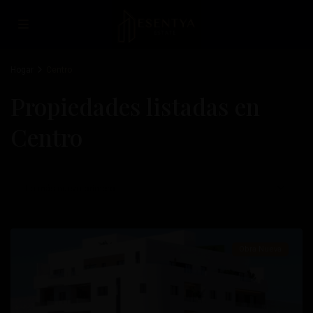
Hogar
Centro
Propiedades listadas en
Centro
Lo más nuevo primero
Centro
,
Torrevieja
Obra Nueva