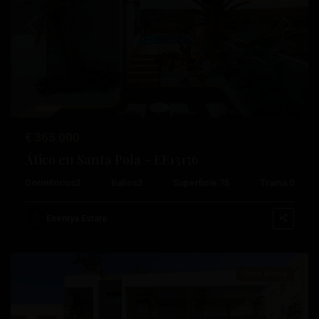
Anterior
Próximo
€ 365.000
Ático en Santa Pola – EE13156
Dormitorios
2
Baños
2
Superficie:
75
Trama:
0
Centro
,
Santa
Esentya Estate
Pola
Obra Nueva