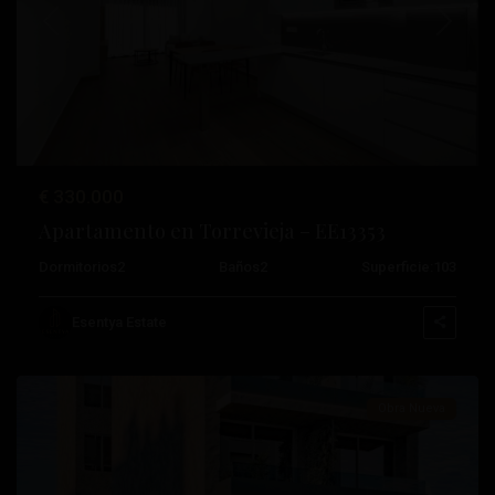
Anterior
Próximo
€ 330.000
Apartamento en Torrevieja – EE13353
Dormitorios
2
Baños
2
Superficie:
103
Centro
,
Esentya Estate
Torrevieja
Obra Nueva