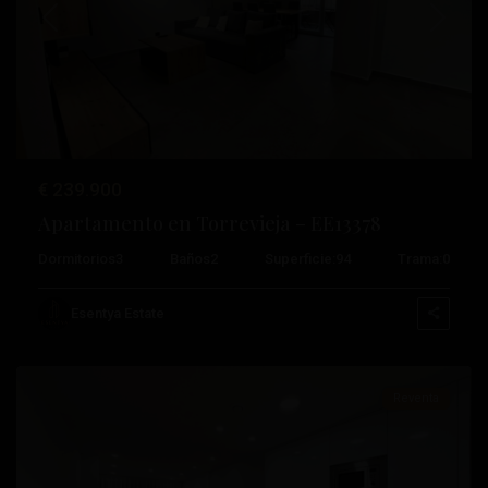
Anterior
Próximo
€ 239.900
Apartamento en Torrevieja – EE13378
Dormitorios
3
Baños
2
Superficie:
94
Trama:
0
Centro
,
Esentya Estate
Torrevieja
Reventa