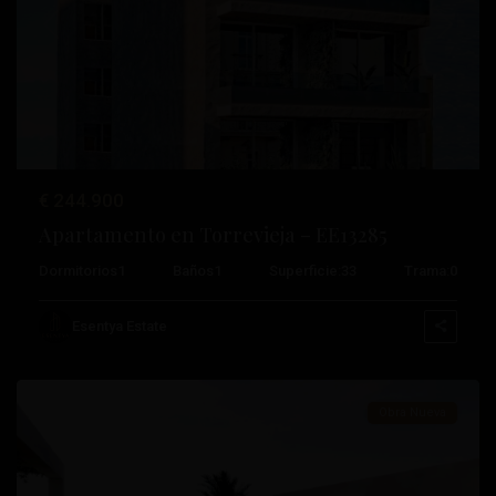
Anterior
Próximo
€ 244.900
Apartamento en Torrevieja – EE13285
Dormitorios
1
Baños
1
Superficie:
33
Trama:
0
Centro
,
Esentya Estate
Torrevieja
Obra Nueva