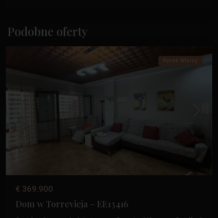
Acequion
,
Podobne oferty
Torrevieja
Rynek Wtórny
Poprzedni
Następ
€ 369.900
Dom w Torrevieja – EE13416