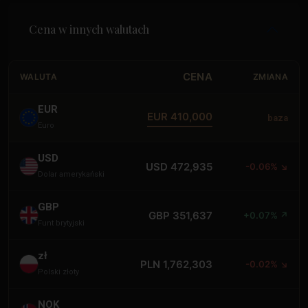
Cena w innych walutach
CENA
WALUTA
ZMIANA
EUR
EUR 410,000
baza
Euro
USD
USD 472,935
-0.06% ↘
Dolar amerykański
GBP
GBP 351,637
+0.07% ↗
Funt brytyjski
zł
PLN 1,762,303
-0.02% ↘
Polski złoty
NOK