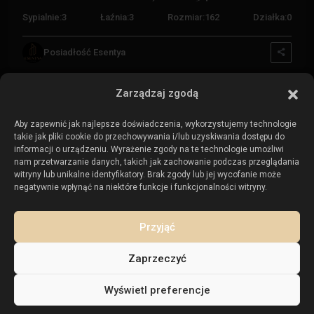
Nieruchomości na sprzedaż:
Sypialnie:
3
Łaźnia:
3
Rozmiar:
162
Działka:
0
Nieruchomości na sprzedaż w Torrevieja
Posiadłość Esentya
Nieruchomości na sprzedaż w La Zenia
Nieruchomości na sprzedaż w Cabo Roig
Zarządzaj zgodą
Aby zapewnić jak najlepsze doświadczenia, wykorzystujemy technologie
takie jak pliki cookie do przechowywania i/lub uzyskiwania dostępu do
Sprzedaj swoją nieruchomość
:
informacji o urządzeniu. Wyrażenie zgody na te technologie umożliwi
nam przetwarzanie danych, takich jak zachowanie podczas przeglądania
witryny lub unikalne identyfikatory. Brak zgody lub jej wycofanie może
Sprzedaj nieruchomość w La Mata
negatywnie wpłynąć na niektóre funkcje i funkcjonalności witryny.
Sprzedaj nieruchomość w Cabo Roig
Sprzedaj nieruchomość w Playa Flamenca
Przyjąć
Sprzedaj nieruchomość w Torrevieja
Zaprzeczyć
Wyświetl preferencje
Prawa autorskie. Wszelkie prawa zastrzeżone.
Posiadłość