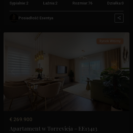
Sypialnie:
2
Łaźnia:
2
Rozmiar:
76
Działka:
0
Posiadłość Esentya
Torrevieja
,
Torrevieja
Rynek Wtórny
Poprzedni
Następ
€ 269.900
Apartament w Torrevieja – EE13413