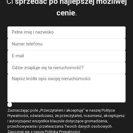
Ci
sprzedać po najlepszej możliwej
cenie
.
Bungalow in Torrevieja (Alica...
€ 410.000
3 BD
2 BA
138
Zaznaczając pole „Przeczytałem i akceptuję” w naszej Polityce
Prywatności, oświadczasz, że przeczytałeś, rozumiesz, akceptujesz
i autoryzujesz wszystkie klauzule dotyczące gromadzenia,
przechowywania i przetwarzania Twoich danych osobowych.
Zapoznaj się z naszą Polityką Prywatności.