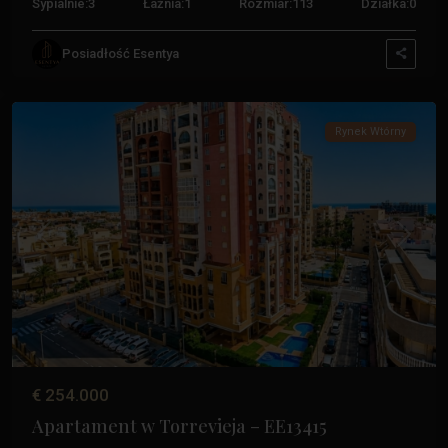
Sypialnie:
3
Łaźnia:
1
Rozmiar:
113
Działka:
0
Los
Posiadłość Esentya
Frutales
,
Torrevieja
Rynek Wtórny
Poprzedni
Następ
€ 254.000
Apartament w Torrevieja – EE13415