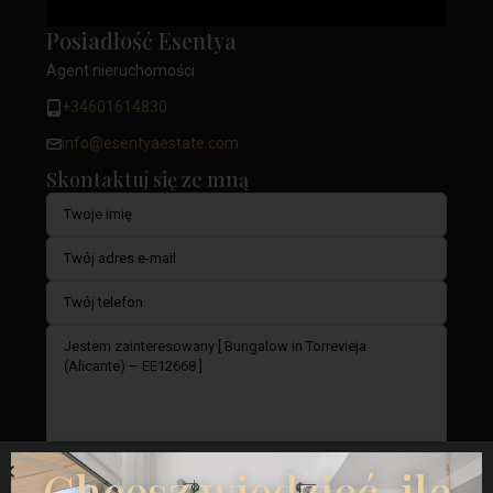
Posiadłość Esentya
Agent nieruchomości
+34601614830
info@esentyaestate.com
Skontaktuj się ze mną
Chcesz wiedzieć, ile