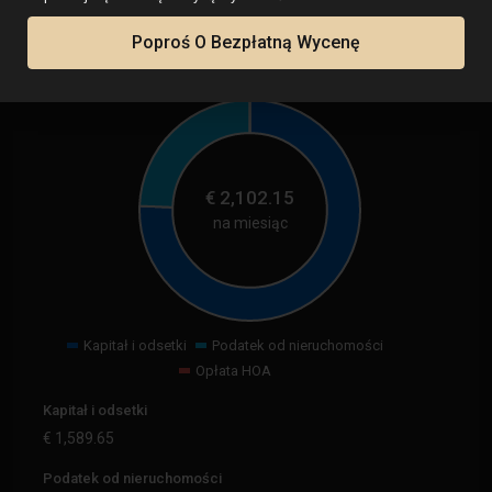
Poproś O Bezpłatną Wycenę
Kalkulator
€
2,102.15
na miesiąc
Kapitał i odsetki
Podatek od nieruchomości
Opłata HOA
Kapitał i odsetki
€
1,589.65
Podatek od nieruchomości