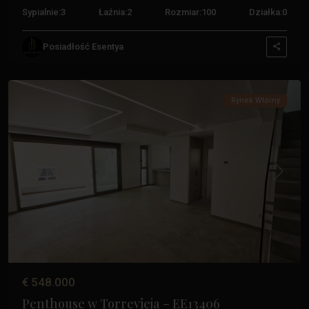
Sypialnie:
3
Łaźnia:
2
Rozmiar:
100
Działka:
0
Paseo
Posiadłość Esentya
Maritimo
,
Torrevieja
Rynek Wtórny
Biuro Costa Blanca
Calle Mayor, 11, 03188 - La Mata, Torrevieja (Alicante)
Poprzedni
Następ
+34 601 614 830
info@esentyaestate.com
Biuro Costa Cálida
+34 604 480 443
€ 548.000
costacalida@esentyaestate.com
Penthouse w Torrevieja – EE13406