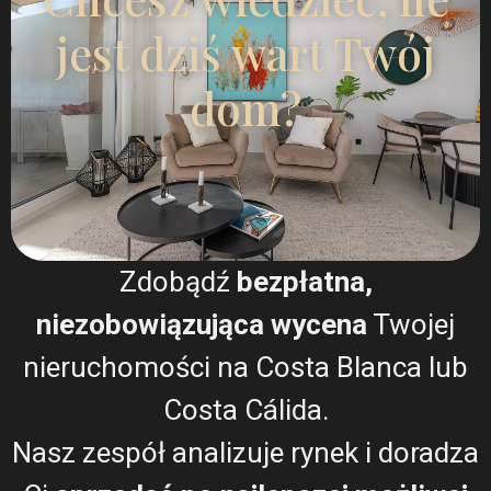
Wyrażam zgodę na
Warunki RODO
jest dziś wart Twój
dom?
Dzwonić
WhatsApp
Zdobądź
bezpłatna,
Plany pięter
niezobowiązująca wycena
Twojej
nieruchomości na Costa Blanca lub
Costa Cálida.
Nasz zespół analizuje rynek i doradza
Mapa