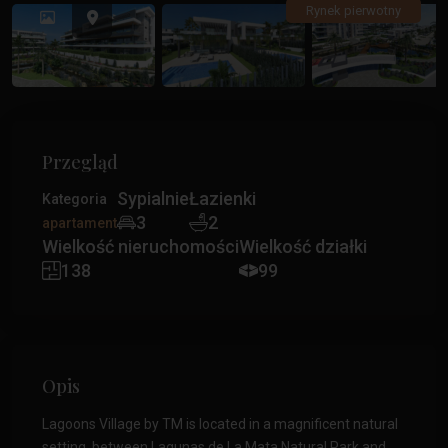
Poprzedni
Poprz
Rynek pierwotny
Przegląd
Sypialnie
Łazienki
Kategoria
3
2
apartament
Wielkość nieruchomości
Wielkość działki
138
99
Opis
Lagoons Village by TM is located in a magnificent natural
setting, between Lagunas de La Mata Natural Park and