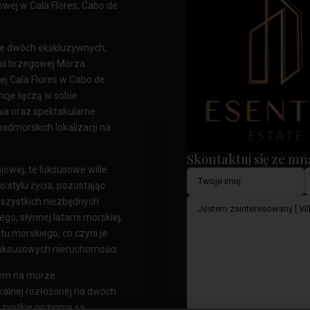
owej w Cala Flores, Cabo de
wie dwóch ekskluzywnych,
nii brzegowej Morza
j Cala Flores w Cabo de
cje łączą w sobie
ia oraz spektakularne
admorskich lokalizacji na
Skontaktuj się ze mn
owej, te luksusowe wille
stylu życia, pozostając
 wszystkich niezbędnych
go, słynnej latarni morskiej,
tu morskiego, co czyni je
ksusowych nieruchomości.
iem na morze
kalnej rozłożonej na dwóch
szystkie poziomy są