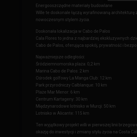
Energooszczędne materiały budowlane
Wille te doskonale łączą wyrafinowaną architekturę
nowoczesnym stylem życia.
Doskonała lokalizacja w Cabo de Palos
Cala Flores to jedna z najbardziej ekskluzywnych dz
Cabo de Palos, oferująca spokój, prywatność i bezp
Najważniejsze odległości:
Śródziemnomorska plaża: 0,2 km
Marina Cabo de Palos: 2 km
Ośrodek golfowy La Manga Club: 12 km
Park przyrodniczy Calblanque: 10 km
Plaże Mar Menor: 6 km
Centrum Kartageny: 30 km
Międzynarodowe lotnisko w Murcji: 50 km
Lotnisko w Alicante: 115 km
Ten wyjątkowy projekt willi w pierwszej linii brzego
okazję do inwestycji i zmiany stylu życia na Costa Cál