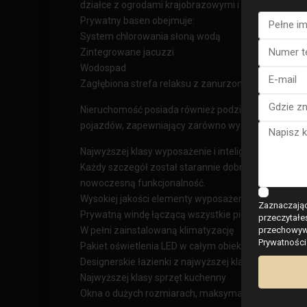
działce z ogrodami krajobrazowymi i wieloma strefa
Prywatny basen obejmuje:
System chlorowania słoną wodą
Zintegrowane jacuzzi
Wodospad
Zagłębiona strefa relaksu z zanurzonymi leżakami
Nieruchomość posiada również podziemny parking z 
pojazdów, zapewniający zarówno wygodę, jak i bez
Najwyższej klasy wyposażenie i inteligentny komfort
Każdy szczegół został starannie dobrany, aby zagwa
nowoczesną funkcjonalność.
Wysokiej jakości elementy wyposażenia obejmują:
Zaznaczając
Prywatną windę łączącą wszystkie piętra
przeczytałe
przechowywa
W pełni zainstalowaną klimatyzację
Prywatności
Pakiet oświetlenia LED w całym obiekcie
Designerskie łazienki z najwyższej klasy armaturą
Najwyższej klasy sprzęt kuchenny
Okna o dużych rozmiarach, maksymalizujące widok