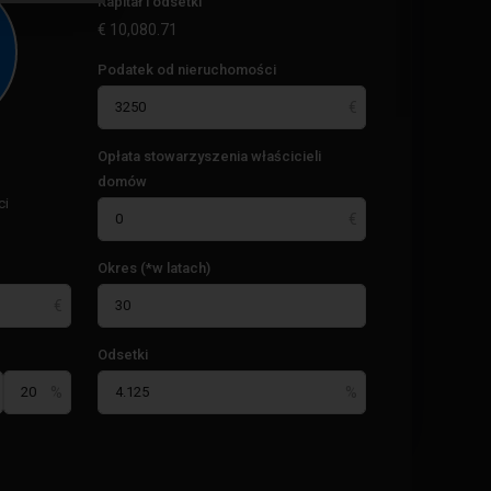
Kapitał i odsetki
€
10,080.71
Costa
Podatek od nieruchomości
Calida
,
Przylądek
Palos
,
Opłata stowarzyszenia właścicieli
La
domów
Manga
ci
Del
Mar
Menor
,
Okres (*w latach)
San
Javier
,
San
Odsetki
Pedro
Del
Pinatar
,
Santiago
De
La