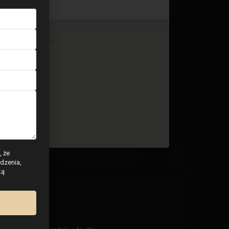
3 BD
3 BA
280
, że
dzenia,
ką