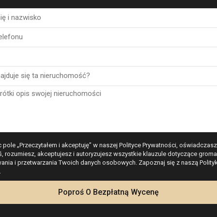
mi relaksu.
miejscami dla kilku
pieczeństwo.
rantować luksus, komfort i
 pole „Przeczytałem i akceptuję” w naszej Polityce Prywatności, oświadczasz
ś, rozumiesz, akceptujesz i autoryzujesz wszystkie klauzule dotyczące groma
nia i przetwarzania Twoich danych osobowych. Zapoznaj się z naszą Polity
.
Kalkulator
Poproś O Bezpłatną Wycenę
 na morze