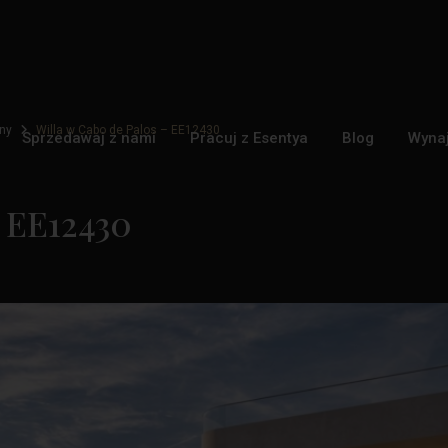
ny
Willa w Cabo de Palos – EE12430
Sprzedawaj z nami
Pracuj z Esentya
Blog
Wyna
– EE12430