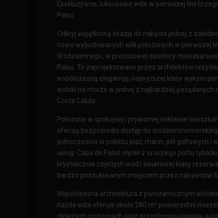
Ekskluzywne, luksusowe wille w pierwszej linii brzeg
Palos
Odkryj wyjątkową okazję do nabycia jednej z zaled
nowo wybudowanych willi położonych w pierwszej li
Śródziemnego, w prestiżowej dzielnicy mieszkaniowe
Palos. Te zaprojektowane przez architektów rezyden
współczesną elegancję, najwyższej klasy wykończen
widoki na morze w jednej z najbardziej pożądanych n
Costa Cálida.
Położone w spokojnej i prywatnej enklawie mieszkani
oferują bezpośredni dostęp do śródziemnomorskiego 
jednocześnie w pobliżu plaż, marin, pól golfowych i
usług. Cabo de Palos słynie z uroczego portu rybackie
krystalicznie czystych wód i światowej klasy rezerwa
bardzo poszukiwanym miejscem przez nabywców lu
Współczesna architektura z panoramicznym widok
Każda willa oferuje około 280 m² powierzchni miesz
głównych poziomach oraz przestronną piwnicę, a w