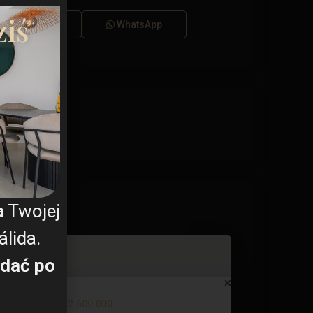
ki RODO
ziś
Dzwonić
WhatsApp
a
Twojej
lida.
dać po
Villa in Cabo de Palos – EE124...
€ 2.600.000