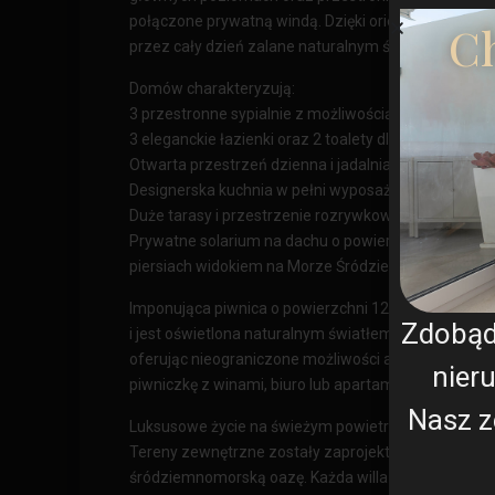
połączone prywatną windą. Dzięki orientacji na poł
Ch
przez cały dzień zalane naturalnym światłem.
Domów charakteryzują:
3 przestronne sypialnie z możliwością stworzenia cz
3 eleganckie łazienki oraz 2 toalety dla gości
Otwarta przestrzeń dzienna i jadalnia
Designerska kuchnia w pełni wyposażona w sprzęt 
Duże tarasy i przestrzenie rozrywkowe na świeżym 
Prywatne solarium na dachu o powierzchni 75 m² z
piersiach widokiem na Morze Śródziemne
Imponująca piwnica o powierzchni 120 m² zawiera w
Zdobą
i jest oświetlona naturalnym światłem wpadającym pr
oferując nieograniczone możliwości aranżacji na siło
nier
piwniczkę z winami, biuro lub apartament gościnny.
Nasz z
Luksusowe życie na świeżym powietrzu i prywatny 
Tereny zewnętrzne zostały zaprojektowane tak, ab
śródziemnomorską oazę. Każda willa znajduje się na