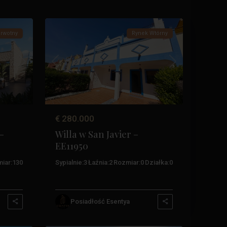
40
Ribera
rwotny
Rynek Wtórny
Następny
Poprzedni
Następny
€ 280.000
–
Willa w San Javier –
EE11950
iar:
130
Sypialnie:
3
Łaźnia:
2
Rozmiar:
0
Działka:
0
Costa
Calida
,
Posiadłość Esentya
Przylądek
42
Palos