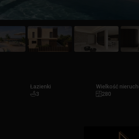
Łazienki
Wielkość nieruc
3
280