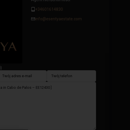
+34601614830
info@esentyaestate.com
ą