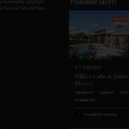
Podobne oferty
ię na prywatny ogląd tych
17
Palos
 Flores w Cabo de Palos.
Costa
Calida
,
Rynek Pie
Aguilas
,
Przylądek
Palos
,
Poprzedni
Klub
La
Manga
,
San
€ 1.500.000
Javier
,
Willa w Cabo de Palos 
San
EE12137
Pedro
Del
Sypialnie:
3
Łaźnia:
2
Rozm
Pinatar
,
Działka:
522
Santiago
De
Posiadłość Esentya
La
43
Ribera