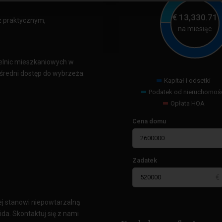
€
13,330.71
 z praktycznym,
na miesiąc
ielnic mieszkaniowych w
ośredni dostęp do wybrzeża.
Kapitał i odsetki
Podatek od nieruchomoś
Opłata HOA
Cena domu
Zadatek
wej stanowi niepowtarzalną
ida. Skontaktuj się z nami
Przylądek