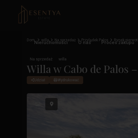
Dom
willa
Na sprzedaż
Przylądek Palos
Rynek pierwot
Nieruchomości
O nas
Proces zakupu
Na sprzedaż
willa
Willa w Cabo de Palos 
Udział
Wydrukować