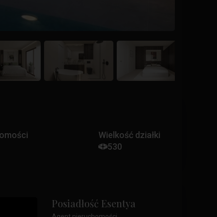
homości
Wielkość działki
530
Posiadłość Esentya
Agent nieruchomości