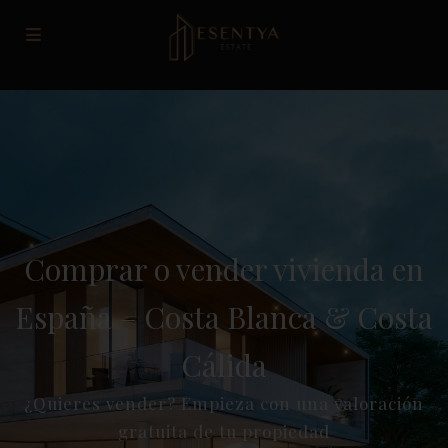
Comprar o vender vivienda en
España – Costa Blanca & Costa
Cálida
¿Quieres vender? Empieza con una valoración
gratuita de tu propiedad