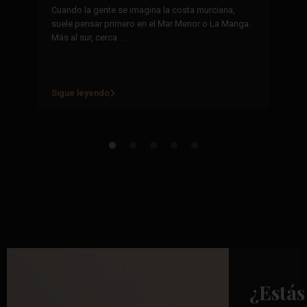
29
Cuando la gente se imagina la costa murciana,
suele pensar primero en el Mar Menor o La Manga.
La
Más al sur, cerca
...
se
mi
re
Sigue leyendo
Si
¿Estás