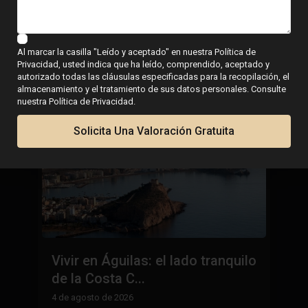
vivienda en la costa
Al marcar la casilla "Leído y aceptado" en nuestra Política de
Privacidad, usted indica que ha leído, comprendido, aceptado y
autorizado todas las cláusulas especificadas para la recopilación, el
almacenamiento y el tratamiento de sus datos personales. Consulte
nuestra Política de Privacidad.
Solicita Una Valoración Gratuita
Vivir en Águilas: el lado tranquilo
L
de la Costa C...
E
h
4 de agosto de 2026