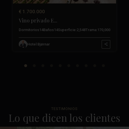
€ 1.700.000
Vino privado E...
3
Dormitorios
14
Baños
14
Superficie:
2,548
Trama:
170,000
Hotel Bjørnar
TESTIMONIOS
Lo que dicen los clientes