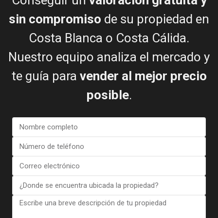
Conseguir un
valoración gratuita y
Comprador y vendedor felices
sin compromiso
de su propiedad en
Costa Blanca o Costa Cálida.
Nuestro equipo analiza el mercado y
te guía para
vender al mejor precio
Ver más reseñas
posible
.
NOTICIAS DE ESENTYA
Guías para comprar