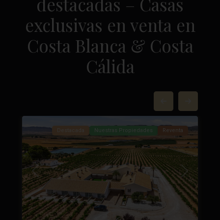
destacadas – Casas
exclusivas en venta en
Costa Blanca & Costa
Cálida
Yecla
,
84
Yecla
37
Destacada
Nuestras Propiedades
Reventa
Próximo
Anterior
Próximo