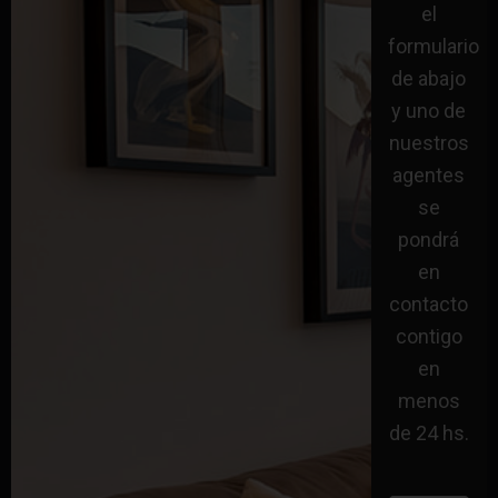
el
formulario
de abajo
y uno de
nuestros
agentes
se
pondrá
en
contacto
contigo
en
menos
de 24 hs.