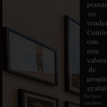
pensa
en
vende
Comie
con
una
valora
de
propi
gratui
Por favor
completa