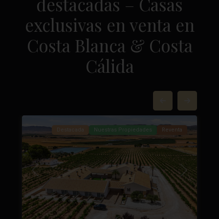
destacadas – Casas
exclusivas en venta en
Costa Blanca & Costa
Cálida
Yecla
,
84
Yecla
37
Destacada
Nuestras Propiedades
Reventa
Próximo
Anterior
Próximo