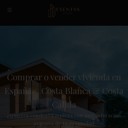
Comprar o vender vivienda en
España – Costa Blanca & Costa
Cálida
¿Quieres vender? Empieza con una valoración
gratuita de tu propiedad