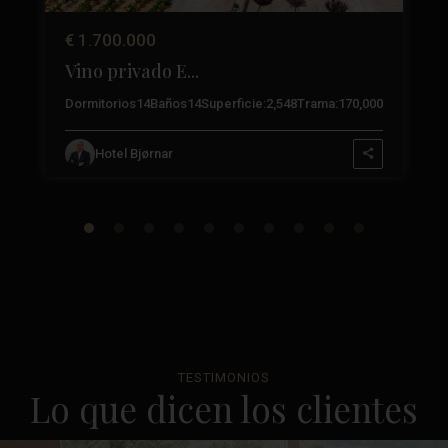
€ 1.700.000
Vino privado E...
3
Dormitorios
14
Baños
14
Superficie:
2,548
Trama:
170,000
Hotel Bjørnar
TESTIMONIOS
Lo que dicen los clientes