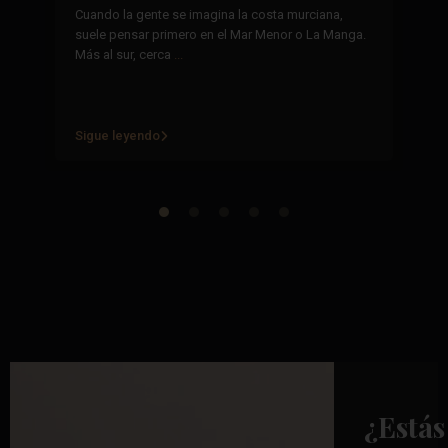
29
Cuando la gente se imagina la costa murciana,
suele pensar primero en el Mar Menor o La Manga.
La
Más al sur, cerca
...
se
mi
re
Sigue leyendo
Si
¿Estás