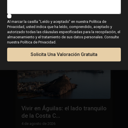
vivienda en la costa
Al marcar la casilla "Leído y aceptado" en nuestra Política de
Privacidad, usted indica que ha leído, comprendido, aceptado y
autorizado todas las cláusulas especificadas para la recopilación, el
almacenamiento y el tratamiento de sus datos personales. Consulte
nuestra Política de Privacidad.
Solicita Una Valoración Gratuita
Vivir en Águilas: el lado tranquilo
L
de la Costa C...
E
h
4 de agosto de 2026