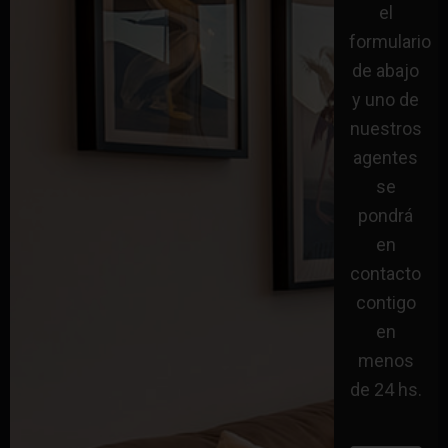
el
formulario
de abajo
y uno de
nuestros
agentes
se
pondrá
en
contacto
contigo
en
menos
de 24 hs.