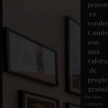
pensa
en
vende
Comie
con
una
valora
de
propi
gratui
Por favor
completa