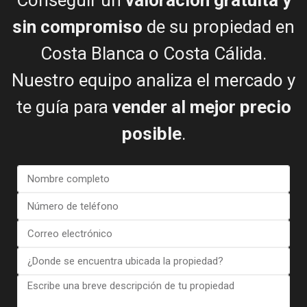
Conseguir un
valoración gratuita y
Comprador y vendedor felices
sin compromiso
de su propiedad en
Costa Blanca o Costa Cálida.
Nuestro equipo analiza el mercado y
te guía para
vender al mejor precio
Ver más reseñas
posible
.
NOTICIAS DE ESENTYA
Guías para comprar