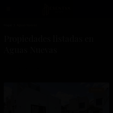
Hogar
Aguas Nuevas
Propiedades listadas en
Aguas Nuevas
Aguas
Lo más nuevo primero
Nuevas
,
Torrevieja
Reventa