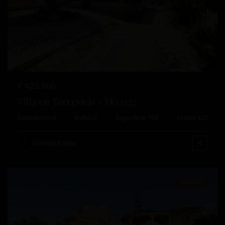
Anterior
Próximo
€ 425.000
Villa en Torrevieja – EE13352
Dormitorios
3
Baños
2
Superficie:
192
Trama:
422
Aguas
Nuevas
,
Esentya Estate
Torrevieja
Reventa