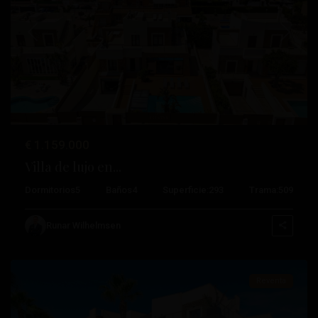
Anterior
Próximo
€ 1.159.000
Villa de lujo en...
Dormitorios
5
Baños
4
Superficie:
293
Trama:
509
Aguas
Nuevas
,
Runar Wilhelmsen
Torrevieja
Reventa