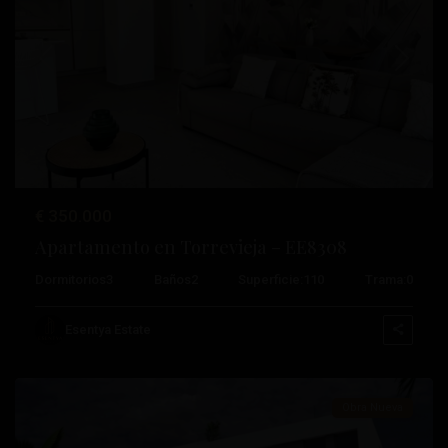
Anterior
Próximo
€ 350.000
Apartamento en Torrevieja – EE8308
Dormitorios
3
Baños
2
Superficie:
110
Trama:
0
Aguas
Nuevas
,
Esentya Estate
Torrevieja
Obra Nueva