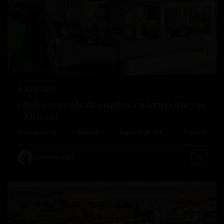
Anterior
Próximo
€ 379.000
Chalet pareado de esquina en Aguas Nuevas
– EE12442
Dormitorios
3
Baños
3
Superficie:
104
Trama:
0
Aguas
Nuevas
,
Christina Dahl
Torrevieja
Destacada
Nuestras Propiedades
Reventa