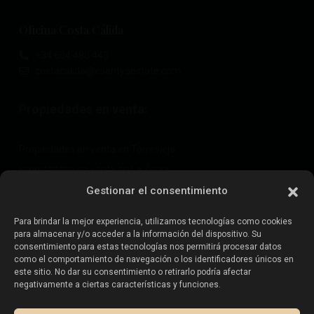
Oficina Costa Cálida
+34 604 480 443
costacalida@esentyaestate.com
Propiedades en venta:
Propiedades en venta en Torrevieja
Propiedades en venta en La Zenia
Propiedades en venta en Cabo Roig
Gestionar el consentimiento
Para brindar la mejor experiencia, utilizamos tecnologías como cookies
para almacenar y/o acceder a la información del dispositivo. Su
Vende tu propiedad
:
consentimiento para estas tecnologías nos permitirá procesar datos
como el comportamiento de navegación o los identificadores únicos en
este sitio. No dar su consentimiento o retirarlo podría afectar
Vender propiedad en La Mata
negativamente a ciertas características y funciones.
Vender propiedad en Cabo Roig