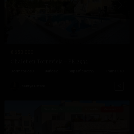
Anterior
Próximo
€ 650.000
Chalet en Torrevieja – EE12932
Dormitorios
3
Baños
2
Superficie:
292
Trama:
840
Aguas
Nuevas
,
Esentya Estate
Torrevieja
Nuestras Propiedades
Reventa
Reservado