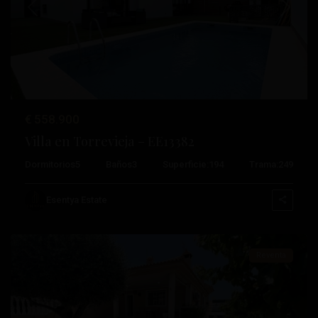
Anterior
Próximo
€ 558.900
Villa en Torrevieja – EE13382
Dormitorios
5
Baños
3
Superficie:
194
Trama:
249
Aguas
Nuevas
,
Esentya Estate
Torrevieja
Reventa