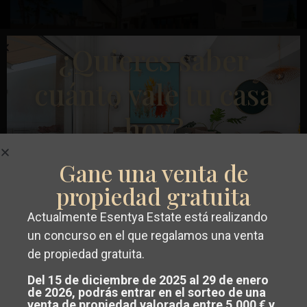
Anterior
Próximo
¿Quieres saber
cuánto vale tu casa
hoy?
€ 1.075.000
Villa en Torrevieja – EE11375
Gane una venta de
propiedad gratuita
Dormitorios
4
Baños
2
Superficie:
324
Trama:
518
Aguas
Actualmente Esentya Estate está realizando
Nuevas
,
Alexia Paulot
Conseguir un
valoración gratuita y
un concurso en el que regalamos una venta
Torrevieja
de propiedad gratuita.
sin compromiso
de su propiedad en
Obra Nueva
Del 15 de diciembre de 2025 al 29 de enero
Costa Blanca o Costa Cálida.
de 2026, podrás entrar en el sorteo de una
venta de propiedad valorada entre 5.000 € y