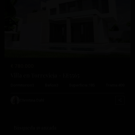
Anterior
Próximo
€ 780.000
Villa en Torrevieja – EE5565
Dormitorios
3
Baños
3
Superficie:
185
Trama:
400
Christina Dahl
Búsqueda avanzada