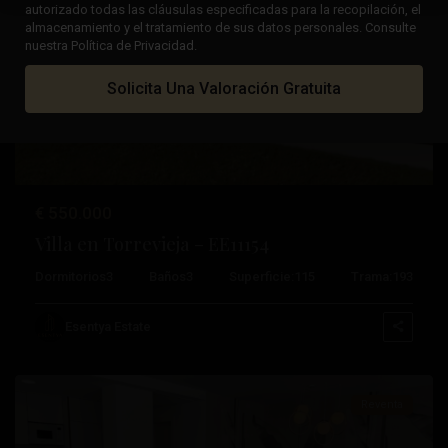
autorizado todas las cláusulas especificadas para la recopilación, el
almacenamiento y el tratamiento de sus datos personales. Consulte
nuestra Política de Privacidad.
Anterior
Próximo
Solicita Una Valoración Gratuita
€ 550.000
Villa en Torrevieja – EE11154
Dormitorios
3
Baños
3
Superficie:
115
Trama:
193
Aguas
Nuevas
,
Esentya Estate
Torrevieja
Reventa