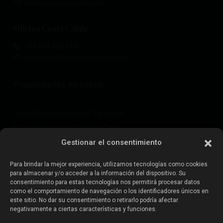
info@esentyaestate.com
Oficina Costa Cálida
+34 604 480 443
costacalida@esentyaestate.com
Propiedades en venta:
Propiedades en venta en Torrevieja
Propiedades en venta en La Zenia
Propiedades en venta en Cabo Roig
Gestionar el consentimiento
Para brindar la mejor experiencia, utilizamos tecnologías como cookies
para almacenar y/o acceder a la información del dispositivo. Su
Vende tu propiedad
:
consentimiento para estas tecnologías nos permitirá procesar datos
como el comportamiento de navegación o los identificadores únicos en
este sitio. No dar su consentimiento o retirarlo podría afectar
Vender propiedad en La Mata
negativamente a ciertas características y funciones.
Vender propiedad en Cabo Roig