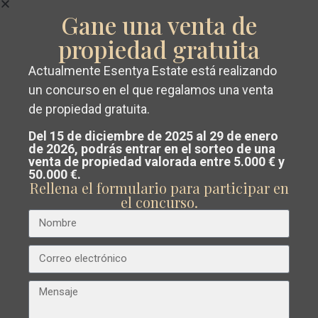
Gane una venta de
propiedad gratuita
Anterior
Próximo
Actualmente Esentya Estate está realizando
Conseguir un
valoración gratuita y
un concurso en el que regalamos una venta
de propiedad gratuita.
sin compromiso
de su propiedad en
Del 15 de diciembre de 2025 al 29 de enero
Lo
Costa Blanca o Costa Cálida.
de 2026, podrás entrar en el sorteo de una
Romero
venta de propiedad valorada entre 5.000 € y
€ 499.000
Nuestro equipo analiza el mercado y
50.000 €.
Golf
,
Chalet en Pilar de La Horadada – EE12205
Rellena el formulario para participar en
te guía para
vender al mejor precio
el concurso.
Pilar
Dormitorios
3
Baños
3
Superficie:
112
Trama:
286
De
posible
.
La
Esentya Estate
Horadada
Obra Nueva
Reventa