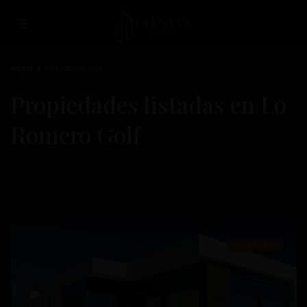
Hogar
Lo Romero Golf
Lo
Propiedades listadas en Lo
Romero
Romero Golf
Golf
,
Pilar
De
Lo más nuevo primero
La
Horadada
Obra Nueva