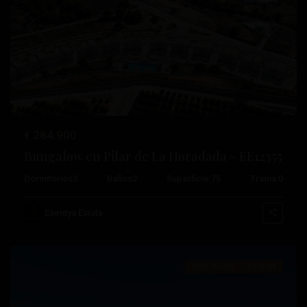
Anterior
Próximo
Lo
Romero
€ 284.900
Golf
,
Bungalow en Pilar de La Horadada – EE12355
Pilar
Dormitorios
3
Baños
2
Superficie:
75
Trama:
0
De
La
Esentya Estate
Horadada
Obra Nueva
Reventa