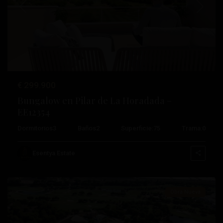
Anterior
Próximo
Lo
€ 299.900
Romero
Bungalow en Pilar de La Horadada –
Golf
,
EE12354
Pilar
Dormitorios
3
Baños
2
Superficie:
75
Trama:
0
De
La
Esentya Estate
Horadada
Obra Nueva