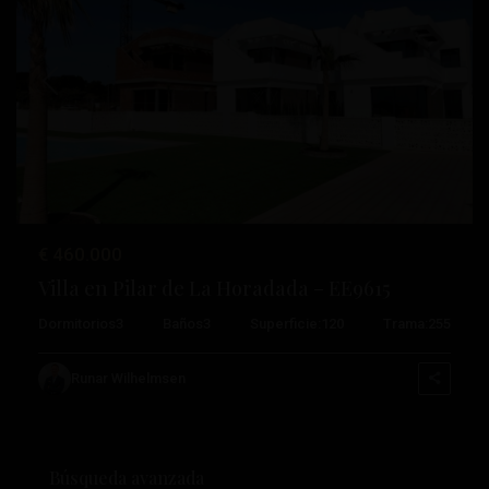
Anterior
Próximo
€ 460.000
Villa en Pilar de La Horadada – EE9615
Dormitorios
3
Baños
3
Superficie:
120
Trama:
255
Runar Wilhelmsen
Búsqueda avanzada