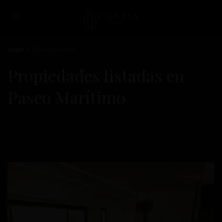
Hogar
Paseo Marítimo
Propiedades listadas en
Paseo Marítimo
Paseo
Lo más nuevo primero
Marítimo
,
Torrevieja
Reventa