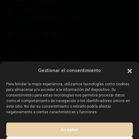
+34 604 480 443
costacalida@esentyaestate.com
Propiedades en venta:
Propiedades en venta en Torrevieja
Propiedades en venta en La Zenia
Propiedades en venta en Cabo Roig
Gestionar el consentimiento
Para brindar la mejor experiencia, utilizamos tecnologías como cookies
para almacenar y/o acceder a la información del dispositivo. Su
Vende tu propiedad
:
consentimiento para estas tecnologías nos permitirá procesar datos
como el comportamiento de navegación o los identificadores únicos en
este sitio. No dar su consentimiento o retirarlo podría afectar
Vender propiedad en La Mata
negativamente a ciertas características y funciones.
Vender propiedad en Cabo Roig
Vender propiedad en Playa Flamenca
Aceptar
Vender propiedad en Torrevieja