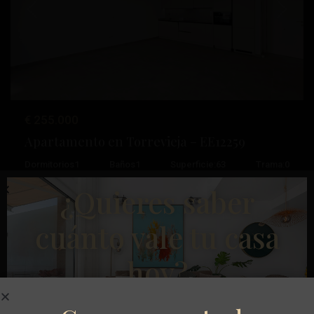
Anterior
Próximo
€ 255.000
Apartamento en Torrevieja – EE12259
Dormitorios
1
Baños
1
Superficie:
63
Trama:
0
Paseo
¿Quieres saber
Marítimo
,
Esentya Estate
Torrevieja
cuánto vale tu casa
Reventa
hoy?