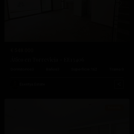
Anterior
Próximo
€ 548.000
Ático en Torrevieja – EE13406
Dormitorios
3
Baños
3
Superficie:
162
Trama:
0
Paseo
Marítimo
,
Esentya Estate
Torrevieja
Reventa