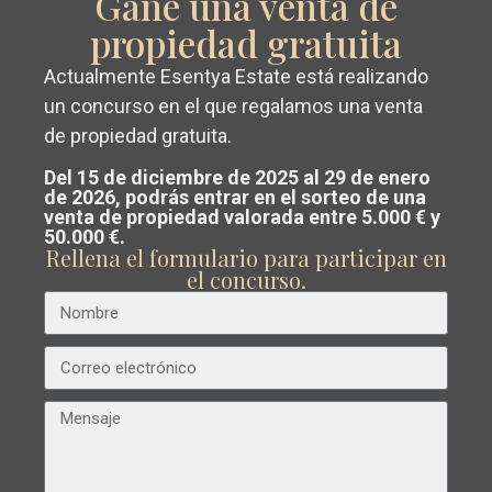
Gane una venta de
propiedad gratuita
Anterior
Próximo
Actualmente Esentya Estate está realizando
Conseguir un
valoración gratuita y
un concurso en el que regalamos una venta
de propiedad gratuita.
sin compromiso
de su propiedad en
Del 15 de diciembre de 2025 al 29 de enero
Costa Blanca o Costa Cálida.
€ 280.000
de 2026, podrás entrar en el sorteo de una
venta de propiedad valorada entre 5.000 € y
Apartamento en Torrevieja – EE7900
Nuestro equipo analiza el mercado y
50.000 €.
Rellena el formulario para participar en
Dormitorios
2
Baños
2
Superficie:
83
Trama:
0
te guía para
vender al mejor precio
el concurso.
posible
.
Esentya Estate
Búsqueda avanzada