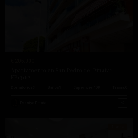
Anterior
Próximo
€ 205.000
Costa
Apartamento en San Pedro del Pinatar –
Cálida
,
EE13162
San
Dormitorios
3
Baños
1
Superficie:
108
Trama:
0
Pedro
del
Esentya Estate
Pinatar
Reventa