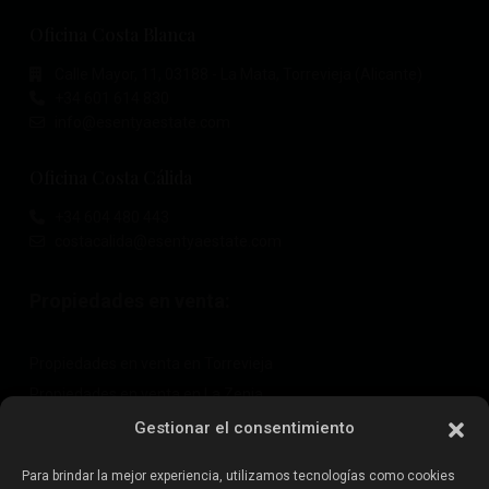
Oficina Costa Blanca
Calle Mayor, 11, 03188 - La Mata, Torrevieja (Alicante)
+34 601 614 830
info@esentyaestate.com
Oficina Costa Cálida
+34 604 480 443
costacalida@esentyaestate.com
Propiedades en venta:
Propiedades en venta en Torrevieja
Propiedades en venta en La Zenia
Propiedades en venta en Cabo Roig
Gestionar el consentimiento
Para brindar la mejor experiencia, utilizamos tecnologías como cookies