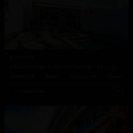
Anterior
Próximo
€ 449.000
Villananitos
,
Chalet en San Pedro del Pinatar – EE13323
San
Dormitorios
4
Baños
3
Superficie:
144
Trama:
0
Pedro
del
Esentya Estate
Pinatar
Reventa