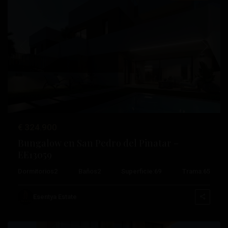
Anterior
Próximo
€ 324.900
Lo
Bungalow en San Pedro del Pinatar –
Pagan
,
EE13059
San
Dormitorios
2
Baños
2
Superficie:
69
Trama:
65
Pedro
del
Esentya Estate
Pinatar