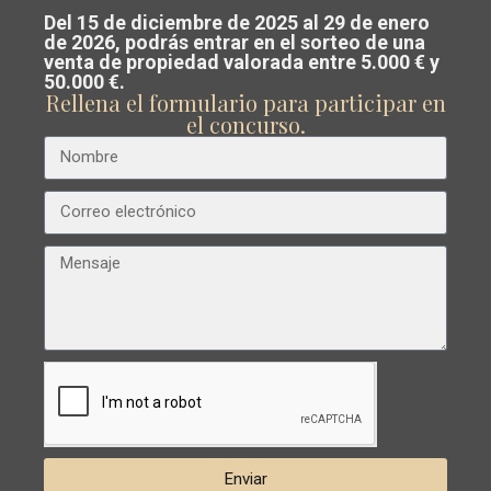
Del 15 de diciembre de 2025 al 29 de enero
Costa Blanca o Costa Cálida.
de 2026, podrás entrar en el sorteo de una
Obra Nueva
venta de propiedad valorada entre 5.000 € y
Nuestro equipo analiza el mercado y
50.000 €.
Rellena el formulario para participar en
te guía para
vender al mejor precio
el concurso.
posible
.
Anterior
Próximo
€ 299.900
Bungalow en San Pedro del Pinatar –
EE12976
San
Dormitorios
2
Baños
2
Superficie:
60
Trama:
0
Pedro
del
Enviar
Esentya Estate