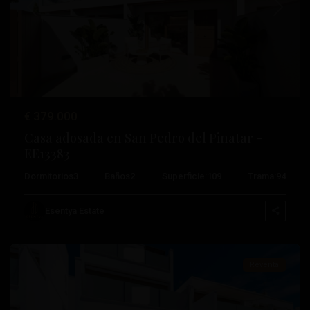
Anterior
Próximo
€ 379.000
Costa
Casa adosada en San Pedro del Pinatar –
Cálida
,
EE13383
San
Dormitorios
3
Baños
2
Superficie:
109
Trama:
94
Pedro
del
Esentya Estate
Pinatar
Reventa