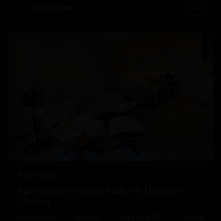
del
Esentya Estate
Pinatar
Reventa
Anterior
Próximo
€ 289.000
Los
Apartamento en San Pedro del Pinatar –
Antolinos
,
EE13001
San
Dormitorios
3
Baños
2
Superficie:
80
Trama:
0