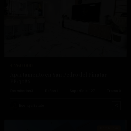
Anterior
Próximo
€ 260.000
Lo
Apartamento en San Pedro del Pinatar –
Pagan
,
EE13086
San
Dormitorios
3
Baños
1
Superficie:
127
Trama:
0
Pedro
del
Esentya Estate
Pinatar
Obra Nueva