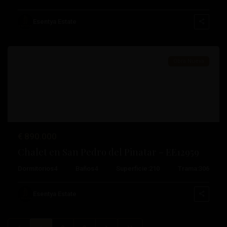
Pedro
del
Esentya Estate
Pinatar
Obra Nueva
€ 890.000
Chalet en San Pedro del Pinatar – EE12959
Dormitorios
4
Baños
4
Superficie:
210
Trama:
306
Esentya Estate