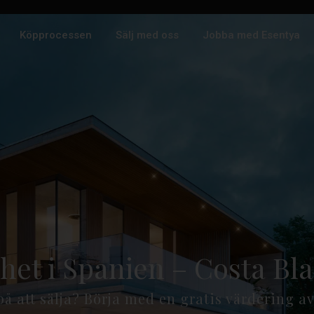
Köpprocessen
Sälj med oss
Jobba med Esentya
ighet i Spanien – Costa B
å att sälja? Börja med en gratis värdering av