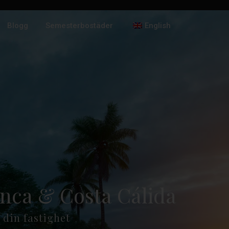
Blogg
Semesterbostäder
English
lanca & Costa Cálida
 din fastighet