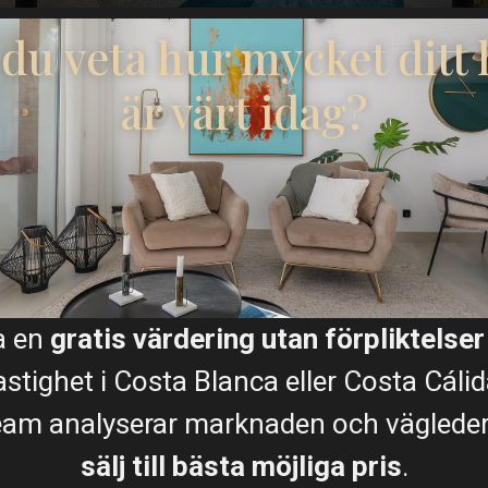
l du veta hur mycket ditt
€ 729.000
Panoramautsikt...
är värt idag?
Sängar:
3
Bad:
5
Storlek:
252
Tomt:
300
Runar Wilhelmsen
a en
gratis värdering utan förpliktelser
astighet i Costa Blanca eller Costa Cálid
REFERENSER
eam analyserar marknaden och vägleder d
Vad kunderna säger
sälj till bästa möjliga pris
.