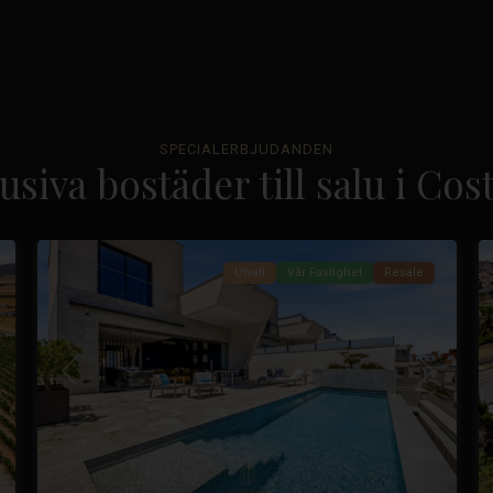
La
Marquesa
SPECIALERBJUDANDEN
Golf
,
usiva bostäder till salu i Co
Ciudad
37
Quesada
49
Utvalt
Vår Fastighet
Resale
sta
Tidigare
Nästa