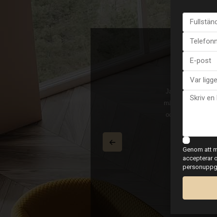
Dahl
Jag sålde min vil
och möttes på måndag 170225 och hon hade
mäklare Christina D
köpt samma kväll. 100% perfekt, mer än vi
och vad jag hoppad
säljare var också nöjd. Vi undertecknade
lägenhet som jag
som en ny världsrekord fick vi flyttat in
Genom att ma
och vi har erbjudanden om det vi behöver
accepterar o
klare. Rekommenderar 100%!!!
personuppgif