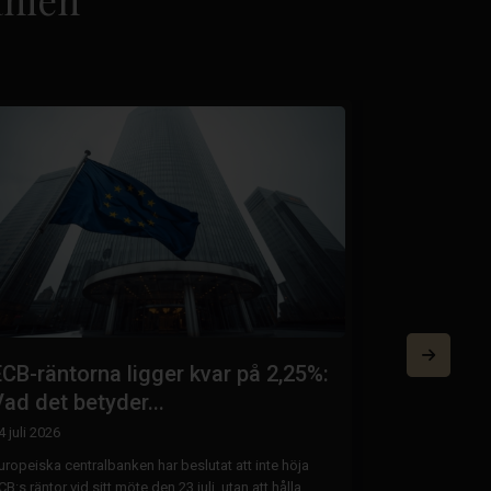
ECB-räntorna ligger kvar på 2,25%:
Energicer
ad det betyder...
Hur ne...
4 juli 2026
20 juli 2026
uropeiska centralbanken har beslutat att inte höja
Viktiga ändring
CB:s räntor vid sitt möte den 23 juli, utan att hålla
Spanien träder 