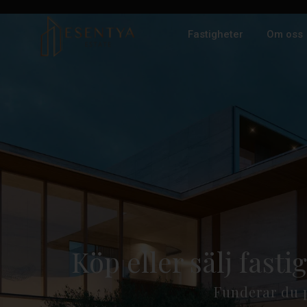
Fastigheter
Om oss
Köp eller sälj fast
Funderar du p