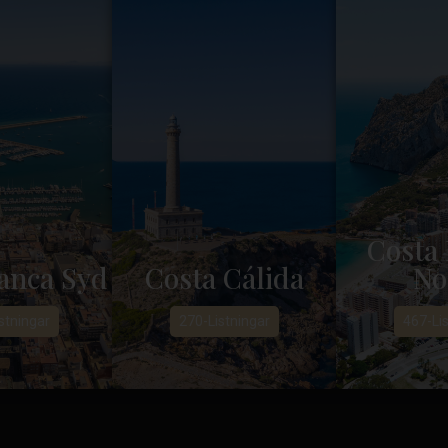
Costa 
anca Syd
Costa Cálida
No
stningar
270-Listningar
467-Lis