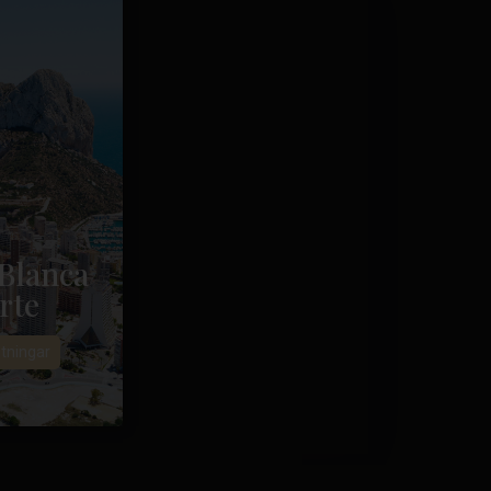
Blanca
rte
tningar