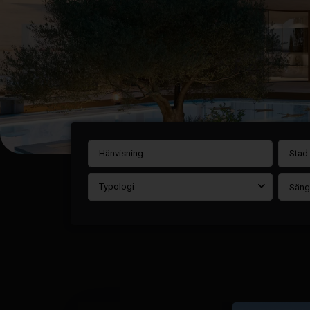
Stad
Typologi
Säng