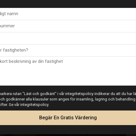
la och köpte en lägenhet genom Esentya Estate agents i La Mata. Jag hade nöje
ahl, som jag tyckte var väldigt lättillgänglig och professionell. Hon lyssnade
es köpa. Det är onödigt att säga att hon levererade båda alternativen, och n
 är evigt tacksam för. Jag skulle definitivt rekommendera Esentya och (Chris
funderade på att sälja eller köpa en fastighet i Spanien.
rkera rutan "Läst och godkänt" i vår integritetspolicy indikerar du att du har läs
En nöjd kund. James
ch godkänner alla klausuler som anges för insamling, lagring och behandling
ter. Se vår integritetspolicy.
Begär En Gratis Värdering
Leonard James
Nöjd köpare och säljare