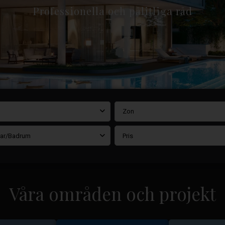
Professionella och pålitliga råd
Zon
ar/Badrum
Pris
Våra områden och projekt