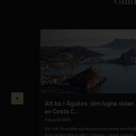
osta
Att bo i Águilas: den lugna sidan
av Costa C...
4 augusti 2026
nder till Costa
När folk föreställer sig Murcias kust tänker de oftast
tt stanna i bara
först på Mar Menor eller La Manga. Längre söderut,