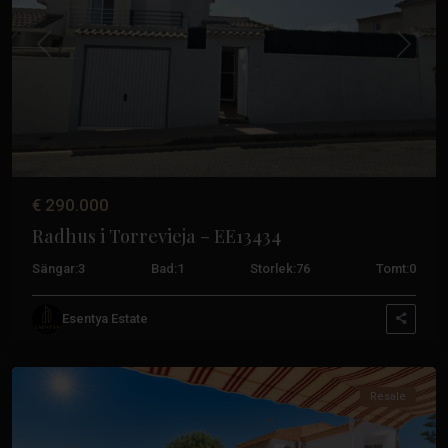
Tidigare
Nästa
€ 290.000
Radhus i Torrevieja – EE13434
Sängar:
3
Bad:
1
Storlek:
76
Tomt:
0
Esentya Estate
Torrevieja
Resale