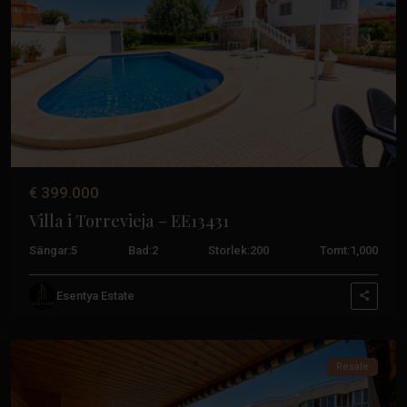
Tidigare
Nästa
€ 399.000
Villa i Torrevieja – EE13431
Sängar:
5
Bad:
2
Storlek:
200
Tomt:
1,000
Esentya Estate
Torrevieja
Resale