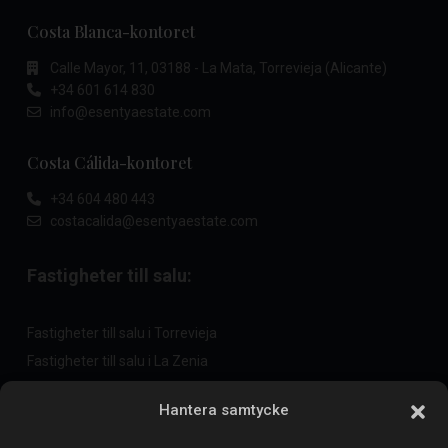
Costa Blanca-kontoret
Calle Mayor, 11, 03188 - La Mata, Torrevieja (Alicante)
+34 601 614 830
info@esentyaestate.com
Costa Cálida-kontoret
+34 604 480 443
costacalida@esentyaestate.com
Fastigheter till salu:
Fastigheter till salu i Torrevieja
Fastigheter till salu i La Zenia
Fastigheter till salu i Cabo Roig
Hantera samtycke