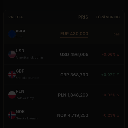
PRIS
VALUTA
FÖRÄNDRING
euro
EUR 430,000
bas
Euro
USD
USD 496,005
-0.06% ↘
Amerikansk dollar
GBP
GBP 368,790
+0.07% ↗
Brittiska pundet
PLN
PLN 1,848,269
-0.02% ↘
Polska zloty
NOK
NOK 4,719,250
-0.23% ↘
Norska kronan