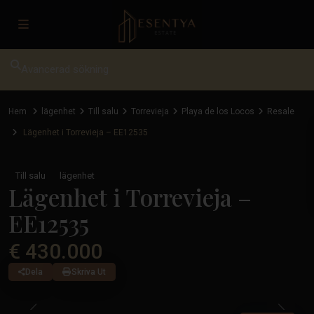
Avancerad sökning
Hem
lägenhet
Till salu
Torrevieja
Playa de los Locos
Resale
Lägenhet i Torrevieja – EE12535
Till salu
lägenhet
Lägenhet i Torrevieja –
EE12535
€ 430.000
Dela
Skriva Ut