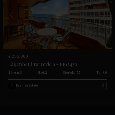
Tidigare
Nästa
€ 256.000
Lägenhet i Torrevieja – EE13430
Sängar:
3
Bad:
2
Storlek:
100
Tomt:
0
Esentya Estate