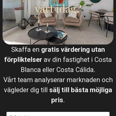
värt idag?
Samtal
WhatsApp
Skaffa en
gratis värdering utan
Planritningar
förpliktelser
av din fastighet i Costa
Blanca eller Costa Cálida.
Vårt team analyserar marknaden och
vägleder dig till
sälj till bästa möjliga
Karta
pris
.