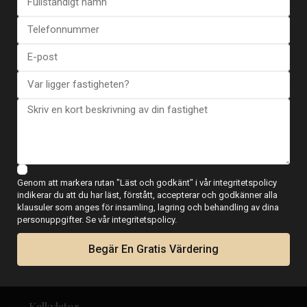
Apartment in Torrevieja – EE12...
€ 430.000
2 sovrum
2 BA
84
Genom att markera rutan "Läst och godkänt" i vår integritetspolicy
indikerar du att du har läst, förstått, accepterar och godkänner alla
klausuler som anges för insamling, lagring och behandling av dina
personuppgifter. Se vår integritetspolicy.
Begär En Gratis Värdering
Kalkylator