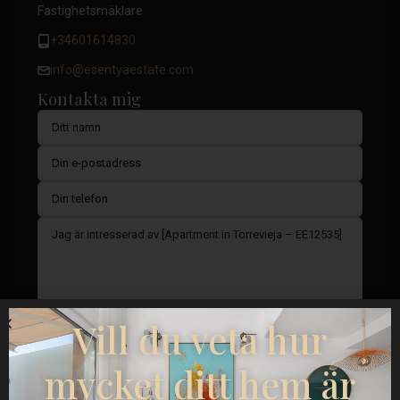
Fastighetsmäklare
+34601614830
info@esentyaestate.com
Kontakta mig
Vill du veta hur
mycket ditt hem är
Jag samtycker till
GDPR-villkor