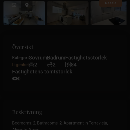
Tidigare
Tidiga
Resale
Översikt
Sovrum
Badrum
Fastighetsstorlek
Kategori
2
2
84
lägenhet
Fastighetens tomtstorlek
0
Beskrivning
Bedrooms: 2, Bathrooms: 2, Apartment in Torrevieja,
Alicante, Spain