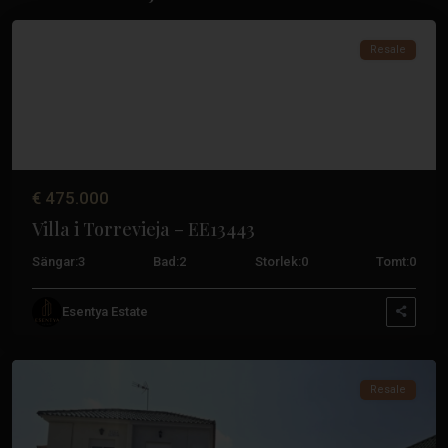
Torrevieja
Resale
€ 475.000
Villa i Torrevieja – EE13443
Sängar:
3
Bad:
2
Storlek:
0
Tomt:
0
Los
Esentya Estate
Altos
,
Torrevieja
Resale