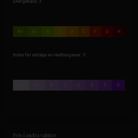
Energiklass:
X
A+
En
B
C
D
E
F
G
H
Index för utsläpp av växthusgaser:
X
A+
En
B
C
D
E
F
G
Pris i andra valutor