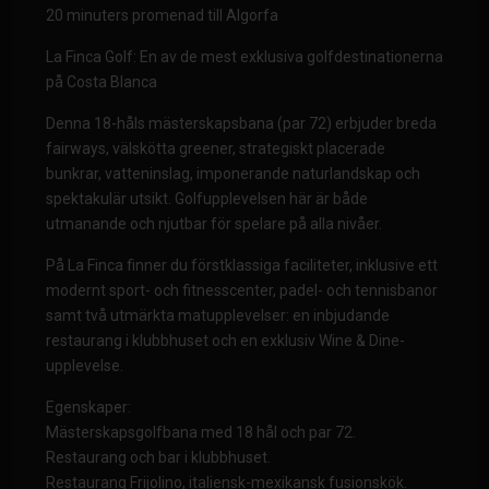
20 minuters promenad till Algorfa
La Finca Golf: En av de mest exklusiva golfdestinationerna
på Costa Blanca
Denna 18-håls mästerskapsbana (par 72) erbjuder breda
fairways, välskötta greener, strategiskt placerade
bunkrar, vatteninslag, imponerande naturlandskap och
spektakulär utsikt. Golfupplevelsen här är både
utmanande och njutbar för spelare på alla nivåer.
På La Finca finner du förstklassiga faciliteter, inklusive ett
modernt sport- och fitnesscenter, padel- och tennisbanor
samt två utmärkta matupplevelser: en inbjudande
restaurang i klubbhuset och en exklusiv Wine & Dine-
upplevelse.
Egenskaper:
Mästerskapsgolfbana med 18 hål och par 72.
Restaurang och bar i klubbhuset.
Restaurang Frijolino, italiensk-mexikansk fusionskök.