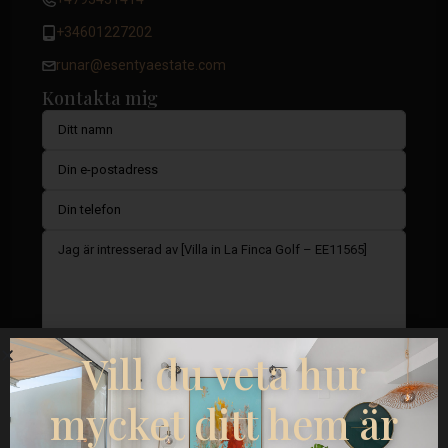
+34601227202
runar@esentyaestate.com
Kontakta mig
Vill du veta hur
mycket ditt hem är
Jag samtycker till
GDPR-villkor