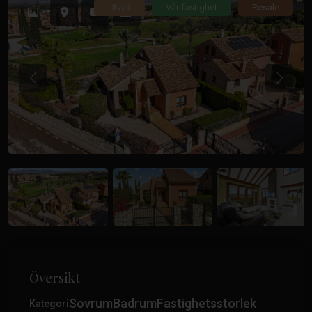
Utvalt
Vår fastighet
Resale
Tidigare
Tidiga
Översikt
Sovrum
Badrum
Fastighetsstorlek
Kategori