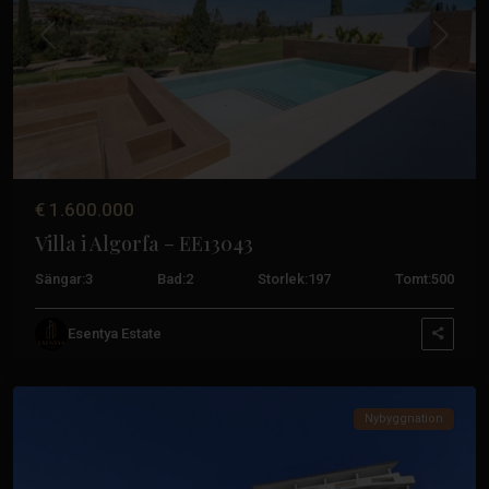
Algorfa
,
Daya
Tidigare
Nästa
Nueva
,
Relleu
,
Rojales
,
San
Fulgencio
,
San
€ 1.600.000
Miguel
Villa i Algorfa – EE13043
de
Salinas
,
Sängar:
3
Bad:
2
Storlek:
197
Tomt:
500
San
Pedro
Esentya Estate
del
Pinatar
Nybyggnation
Pueblo
,