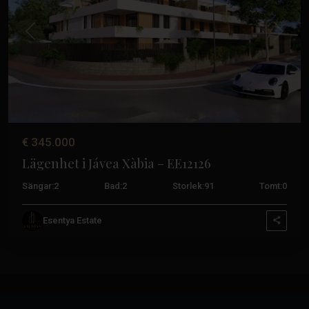
Tidigare
Nästa
€ 345.000
Lägenhet i Jávea Xàbia – EE12126
Sängar:
2
Bad:
2
Storlek:
91
Tomt:
0
Esentya Estate