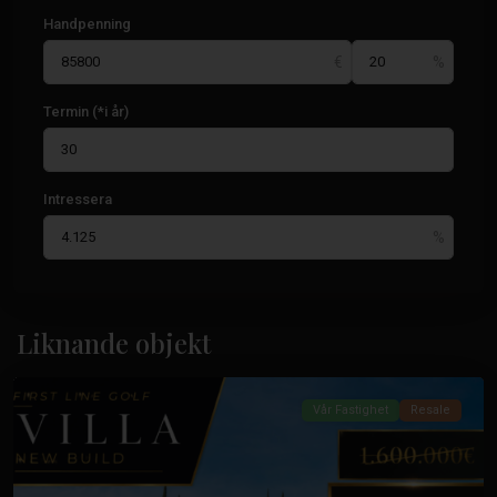
Handpenning
Termin (*i år)
Intressera
La
Finca
Golf
,
Liknande objekt
Algorfa
Vår Fastighet
Resale