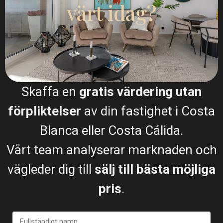
värt idag?
Samtal
WhatsApp
Skaffa en
gratis värdering utan
Planritningar
förpliktelser
av din fastighet i Costa
Blanca eller Costa Cálida.
Vårt team analyserar marknaden och
vägleder dig till
sälj till bästa möjliga
pris
.