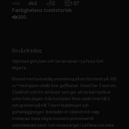
3
2
137
villa
Fastighetens tomtstorlek
300
Beskrivning
Villa med golfutsikt och tre terrasser i La Finca Golf,
Algorfa.
Bostad med sydvästlig orientering på en hörntomt på 300
m² med öppen utsikt över golfbanan. Huset har 3 sovrum,
2 badrum och tre terrasser som gör att du kan njuta av
solen hela dagen. Från bostaden finns utsikt över hål 3
och greenen på hål 7 samt klubbhuset och
golfanläggningen. Bostaden är välskött och säljs
möblerad. Bara några minuters promenad till
stormarknad, barer och restauranger i La Finca och cirka