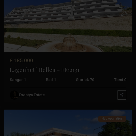
Algorfa
,
Daya
Tidigare
Nästa
Nueva
,
Jávea
,
Rojales
,
San
Fulgencio
,
San
€ 185.000
Miguel
Lägenhet i Relleu – EE12131
de
Salinas
,
Sängar:
1
Bad:
1
Storlek:
70
Tomt:
0
San
Pedro
Esentya Estate
del
Pinatar
Nybyggnation