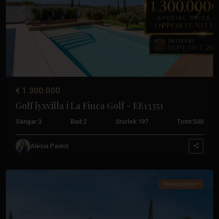
Tidigare
Nästa
€ 1.300.000
Golf lyxvilla i La Finca Golf – EE13351
Sängar:
3
Bad:
2
Storlek:
197
Tomt:
500
La
Finca
Alexia Paulot
Golf
,
Algorfa
Nybyggnation
Pueblo
,