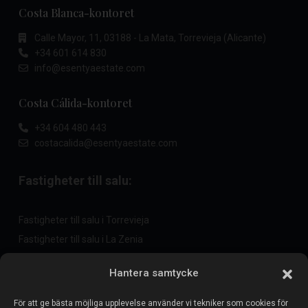
Costa Blanca-kontoret
Calle Mayor, 11, 03188 - La Mata, Torrevieja (Alicante)
+34 601 614 830
info@esentyaestate.com
Costa Cálida-kontoret
+34 604 480 443
costacalida@esentyaestate.com
Fastigheter till salu:
Fastigheter till salu i Torrevieja
Fastigheter till salu i La Zenia
Fastigheter till salu i Cabo Roig
Hantera samtycke
För att ge bästa möjliga upplevelse använder vi tekniker som cookies för
Sälj din fastighet
: