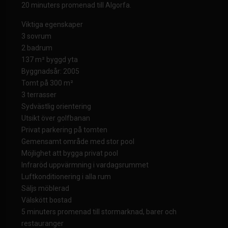
20 minuters promenad till Algorfa.
Viktiga egenskaper
3 sovrum
2 badrum
137 m² byggd yta
Byggnadsår: 2005
Tomt på 300 m²
3 terrasser
Sydvästlig orientering
Utsikt över golfbanan
Privat parkering på tomten
Gemensamt område med stor pool
Möjlighet att bygga privat pool
Infraröd uppvärmning i vardagsrummet
Luftkonditionering i alla rum
Säljs möblerad
Välskött bostad
5 minuters promenad till stormarknad, barer och
restauranger