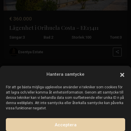
Costa Cálida-kontoret
+34 604 480 443
€ 360.000
costacalida@esentyaestate.com
Lägenhet i Orihuela Costa – EE13411
Fastigheter till salu:
Sängar:
3
Bad:
2
Storlek:
100
Tomt:
0
Fastigheter till salu i Torrevieja
Esentya Estate
Fastigheter till salu i La Zenia
Fastigheter till salu i Cabo Roig
Hantera samtycke
För att ge bästa möjliga upplevelse använder vi tekniker som cookies för
Sälj din fastighet
:
att lagra och/eller komma åt enhetsinformation. Genom att samtycke till
dessa tekniker kan vi behandla data som surfbeteende eller unika ID:n på
denna webbplats. Att inte samtycka eller återkalla samtycke kan påverka
Sälj fastighet i La Mata
vissa funktioner negativt.
Sälj fastighet i Cabo Roig
Sälj fastighet i Playa Flamenca
Acceptera
Sälj fastighet i Torrevieja