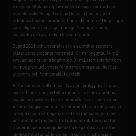
exceptionell blandning av modern design, komfort och
medelhavsliv. Beläget i ett av Orihuela Costas mest
attraktiva bostadsområden, har fastigheten ett lugnt läge
samtidigt som den ligger nära golfbanor, stränder,
köpcentra och alla viktiga bekvämligheter.
Byggd 2021 och underhållen till en utmärkt standard,
ståtar detta eleganta hem med 101 m² byggyta, 34 m2
sydvästläge privat trädgård, ett 31 m2 stort solarium och
har noggrant utformats för att maximera naturligt ljus,
utrymme och funktionalitet överallt.
Vid ankomsten välkomnas du av en rymlig privat terrass,
som erbjuder den perfekta miljön för att äta utomhus,
koppla av i solskenet eller underhålla familj och vänner i
eftermiddagssolen. Inuti är hemmets hjärta det ljusa och
rymliga öppna vardagsrummet och matsalen, sömlöst
anslutet till ett modernt fullt utrustat kök. Designat för
modernt boende, erbjuder detta eleganta utrymme en
idealisk miljö för både vardaglig komfort och sociala