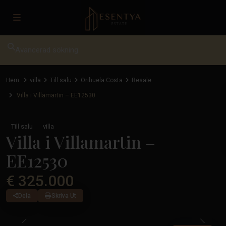
Avancerad sökning
Hem
villa
Till salu
Orihuela Costa
Resale
Villa i Villamartin – EE12530
Till salu
villa
Villa i Villamartin –
EE12530
€ 325.000
Dela
Skriva Ut