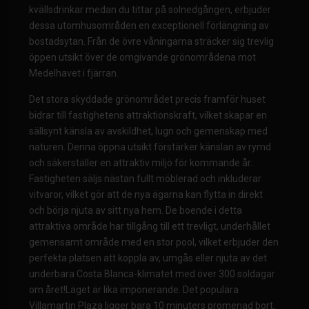
kvällsdrinkar medan du tittar på solnedgången, erbjuder
dessa utomhusområden en exceptionell förlängning av
bostadsytan. Från de övre våningarna sträcker sig trevlig
öppen utsikt över de omgivande grönområdena mot
Medelhavet i fjärran.
Det stora skyddade grönområdet precis framför huset
bidrar till fastighetens attraktionskraft, vilket skapar en
sällsynt känsla av avskildhet, lugn och gemenskap med
naturen. Denna öppna utsikt förstärker känslan av rymd
och säkerställer en attraktiv miljö för kommande år.
Fastigheten säljs nästan fullt möblerad och inkluderar
vitvaror, vilket gör att de nya ägarna kan flytta in direkt
och börja njuta av sitt nya hem. De boende i detta
attraktiva område har tillgång till ett trevligt, underhållet
gemensamt område med en stor pool, vilket erbjuder den
perfekta platsen att koppla av, umgås eller njuta av det
underbara Costa Blanca-klimatet med över 300 soldagar
om året!Läget är lika imponerande. Det populära
Villamartin Plaza ligger bara 10 minuters promenad bort,