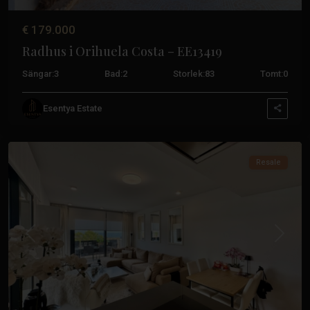
€ 179.000
Radhus i Orihuela Costa – EE13419
Sängar:
3
Bad:
2
Storlek:
83
Tomt:
0
Punta
Prima
,
Esentya Estate
Orihuela
Costa
Resale
Tidigare
Nästa