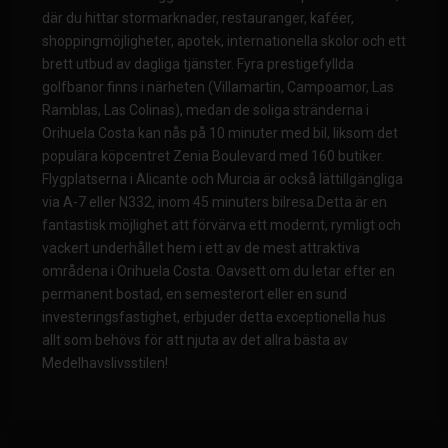
där du hittar stormarknader, restauranger, kaféer,
shoppingmöjligheter, apotek, internationella skolor och ett
brett utbud av dagliga tjänster. Fyra prestigefyllda
golfbanor finns i närheten (Villamartin, Campoamor, Las
Ramblas, Las Colinas), medan de soliga stränderna i
Orihuela Costa kan nås på 10 minuter med bil, liksom det
populära köpcentret Zenia Boulevard med 160 butiker.
Flygplatserna i Alicante och Murcia är också lättillgängliga
via A-7 eller N332, inom 45 minuters bilresa.Detta är en
fantastisk möjlighet att förvärva ett modernt, rymligt och
vackert underhållet hem i ett av de mest attraktiva
områdena i Orihuela Costa. Oavsett om du letar efter en
permanent bostad, en semesterort eller en sund
investeringsfastighet, erbjuder detta exceptionella hus
allt som behövs för att njuta av det allra bästa av
Medelhavslivsstilen!