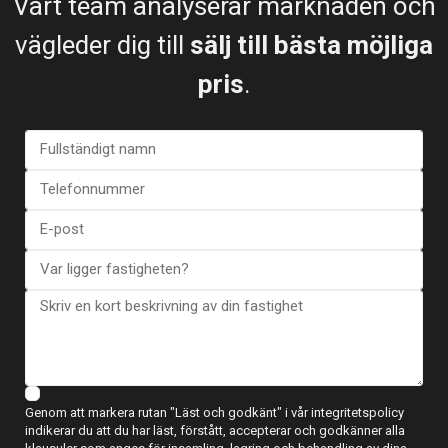
Vårt team analyserar marknaden och
vägleder dig till
sälj till bästa möjliga
pris
.
Esentya Estate
Fastighetsmäklare
+34601614830
info@esentyaestate.com
Kontakta mig
Genom att markera rutan "Läst och godkänt" i vår integritetspolicy
indikerar du att du har läst, förstått, accepterar och godkänner alla