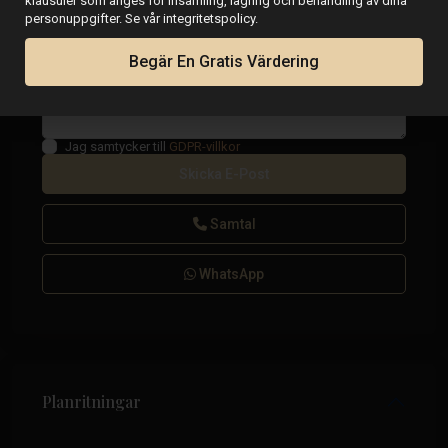
klausuler som anges för insamling, lagring och behandling av dina
personuppgifter. Se vår integritetspolicy.
Begär En Gratis Värdering
Jag samtycker till
GDPR-villkor
Samtal
WhatsApp
Planritningar