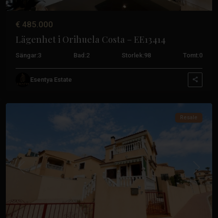
€ 485.000
Lägenhet i Orihuela Costa – EE13414
Sängar:
3
Bad:
2
Storlek:
98
Tomt:
0
Esentya Estate
Orihuela
Costa
Resale
Tidigare
Nästa