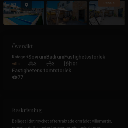
Tidigare
Tidiga
Resale
Översikt
Sovrum
Badrum
Fastighetsstorlek
Kategori
3
3
101
villa
Fastighetens tomtstorlek
77
Beskrivning
Beläget i det mycket eftertraktade området Villamartín,
erbjuder detta vackert presenterade triplexhus en