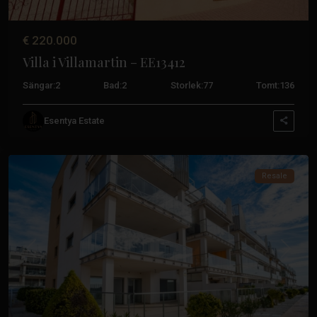
€ 220.000
Villa i Villamartin – EE13412
Sängar:
2
Bad:
2
Storlek:
77
Tomt:
136
Esentya Estate
Orihuela
Costa
Resale
Costa Blanca-kontoret
Calle Mayor, 11, 03188 - La Mata, Torrevieja (Alicante)
Tidigare
Nästa
+34 601 614 830
info@esentyaestate.com