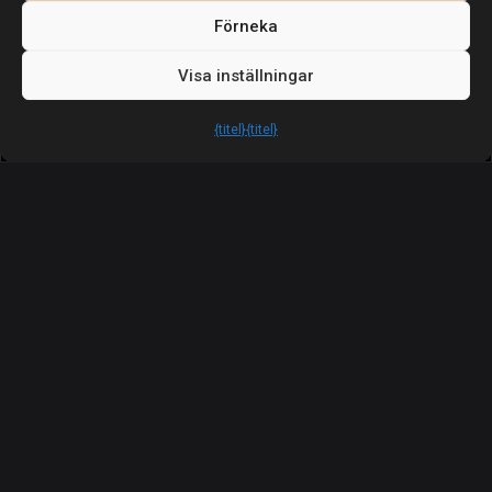
Förneka
Visa inställningar
Upphovsrätt. Alla rättigheter förbehållna.
Esentya Estate
{titel}
{titel}
Juridisk information |
Integritetspolicy |
Småkakor