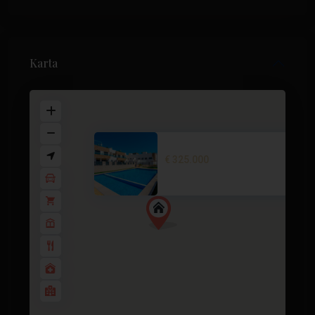
Karta
Villa i Villamartin – EE12530
€ 325.000
3 BD
3 BA
101