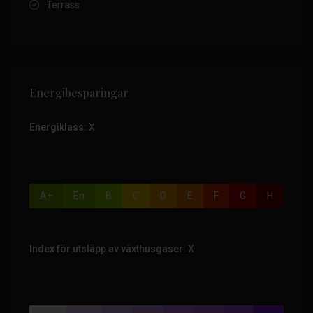
Terrass
Energibesparingar
Energiklass:
X
A+
En
B
C
D
E
F
G
H
Index för utsläpp av växthusgaser:
X