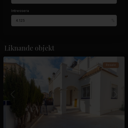
Intressera
Florida
,
Orihuela
Liknande objekt
Costa
Resale
Tidigare
Nästa