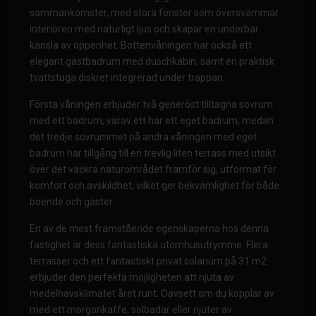
sammankomster, med stora fönster som översvämmar
interiören med naturligt ljus och skapar en underbar
känsla av öppenhet. Bottenvåningen har också ett
elegant gästbadrum med duschkabin, samt en praktisk
tvättstuga diskret integrerad under trappan.
Första våningen erbjuder två generöst tilltagna sovrum
med ett badrum, varav ett har ett eget badrum, medan
det tredje sovrummet på andra våningen med eget
badrum har tillgång till en trevlig liten terrass med utsikt
över det vackra naturområdet framför sig, utformat för
komfort och avskildhet, vilket ger bekvämlighet för både
boende och gäster.
En av de mest framstående egenskaperna hos denna
fastighet är dess fantastiska utomhusutrymme. Flera
terrasser och ett fantastiskt privat solarium på 31 m2
erbjuder den perfekta möjligheten att njuta av
medelhavsklimatet året runt. Oavsett om du kopplar av
med ett morgonkaffe, solbadar eller njuter av