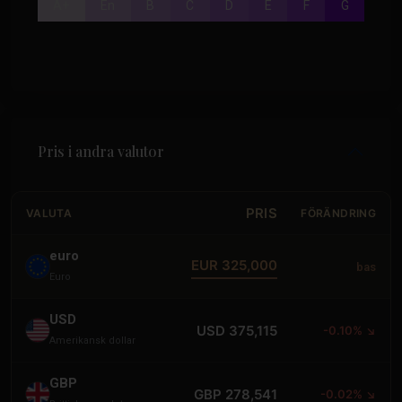
A+
En
B
C
D
E
F
G
Pris i andra valutor
PRIS
VALUTA
FÖRÄNDRING
euro
EUR 325,000
bas
Euro
USD
USD 375,115
-0.10% ↘
Amerikansk dollar
GBP
GBP 278,541
-0.02% ↘