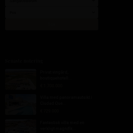
Sängar/Badrum
Pris
Sök
Senaste notering
Privat vingård,
boutiquehotell...
€ 1.700.000
Villa med panoramautsikt i
Ciudad Que...
€ 729.000
Fantastisk villa med en
verkligt magnifik...