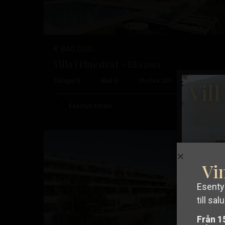
€ 840.000
Villa i Finestrat – EE13061
Balcón
Sängar:
5
Bad:
5
Storlek:
205
Tomt:
451
Vil
de
Finestrat
,
Esentya Estate
37
Finestrat
Nybyggnation
Vin
Esentya
Tidigare
Nä
till salu
Från 1
Skaff