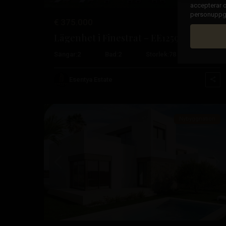
accepterar o
personuppgif
€ 375.000
Lägenhet i Finestrat – EE12599
Balcón
Sängar:
2
Bad:
2
Storlek:
78
Tomt:
0
de
Finestrat
,
Esentya Estate
32
Finestrat
Nybyggnation
Tidigare
Nä