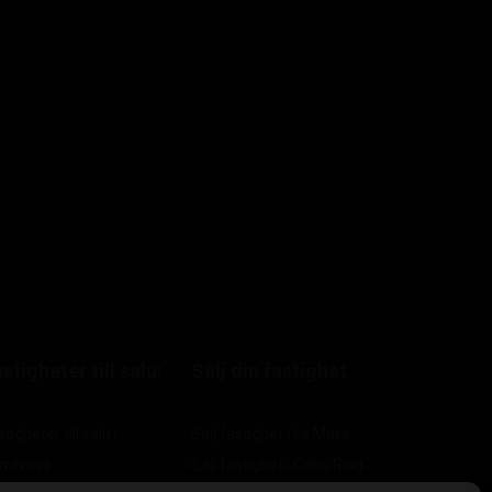
stigheter till salu:
Sälj din fastighet
:
tigheter till salu i
Sälj fastighet i La Mata
rrevieja
Sälj fastighet i Cabo Roig