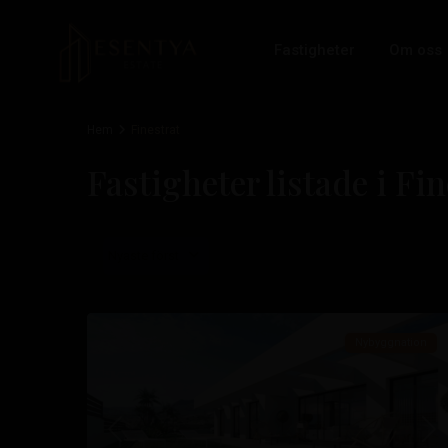
Fastigheter
Om oss
Hem
Finestrat
Fastigheter listade i Fin
Nyaste först
28
Finestrat
Nybyggnation
Tidigare
Nä