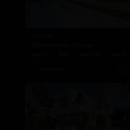
€ 850.000
Villa i Finestrat – EE13290
Sängar:
3
Bad:
2
Storlek:
295
Tomt:
326
Esentya Estate
11
Finestrat
Nybyggnation
Tidigare
Nä