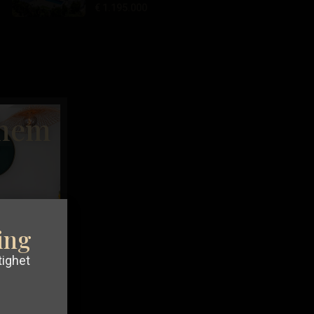
€ 1.195.000
 hem
ning
tighet
av din