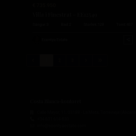
€ 735.950
Villa i Finestrat – EE12549
Sängar:
3
Bad:
2
Storlek:
128
Tomt:
457
Esentya Estate
1
2
3
Costa Blanca-kontoret
Calle Mayor, 11, 03188 - La Mata, Torrevieja (Alicant
+34 601 614 830
info@esentyaestate.com