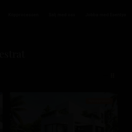
Köpprocessen
Sälj med oss
Jobba med Esentya
estrat
Sierra
Cortina
,
22
Finestrat
Nybyggnation
sta
Tidigare
Nästa