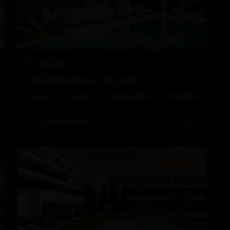
€ 765.000
Villa i Finestrat – EE13267
Balcón
Sängar:
5
Bad:
4
Storlek:
348
Tomt:
350
de
Finestrat
,
Esentya Estate
37
Finestrat
Nybyggnation
sta
Tidigare
Nästa