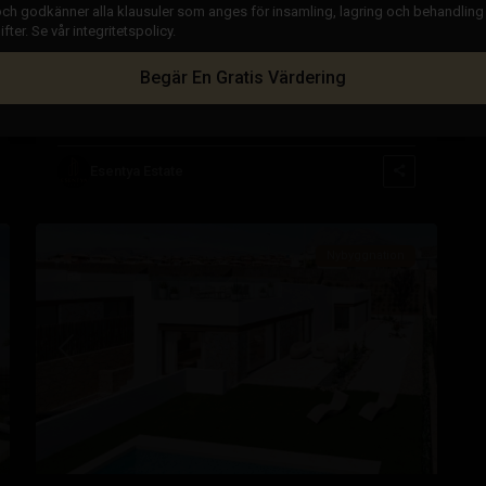
ch godkänner alla klausuler som anges för insamling, lagring och behandling
ter. Se vår integritetspolicy.
€ 470.000
Begär En Gratis Värdering
Takvåning i Finestrat – EE12598
Balcón
Sängar:
2
Bad:
2
Storlek:
71
Tomt:
0
de
Finestrat
,
Esentya Estate
31
Finestrat
Nybyggnation
sta
Tidigare
Nästa