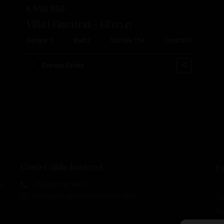
€ 690.950
Villa i Finestrat – EE12547
Sängar:
3
Bad:
2
Storlek:
114
Tomt:
521
Esentya Estate
Costa Cálida-kontoret
Fa
e)
+34 604 480 443
costacalida@esentyaestate.com
Fas
To