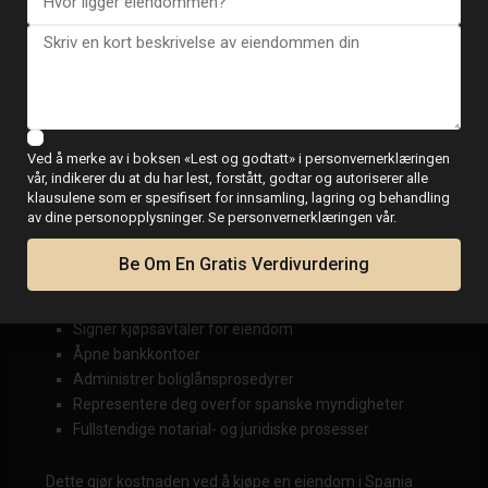
Antall involverte personer
Antall kopier eller dokumentlengde
Ytterligere tjenester kreves
Hva brukes en fullmakt til i
Ved å merke av i boksen «Lest og godtatt» i personvernerklæringen
Spania
vår, indikerer du at du har lest, forstått, godtar og autoriserer alle
klausulene som er spesifisert for innsamling, lagring og behandling
av dine personopplysninger. Se personvernerklæringen vår.
En fullmakt gir noen mulighet til å handle juridisk på dine
vegne uten å måtte reise.
Be Om En Gratis Verdivurdering
I eiendomstransaksjoner brukes det ofte til å:
Signer kjøpsavtaler for eiendom
Åpne bankkontoer
Administrer boliglånsprosedyrer
Representere deg overfor spanske myndigheter
Fullstendige notarial- og juridiske prosesser
Dette gjør kostnaden ved å kjøpe en eiendom i Spania