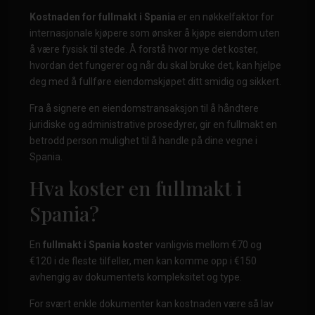
Kostnaden for fullmakt i Spania
er en nøkkelfaktor for
internasjonale kjøpere som ønsker å kjøpe eiendom uten
å være fysisk til stede. Å forstå hvor mye det koster,
hvordan det fungerer og når du skal bruke det, kan hjelpe
deg med å fullføre eiendomskjøpet ditt smidig og sikkert.
Fra å signere en eiendomstransaksjon til å håndtere
juridiske og administrative prosedyrer, gir en fullmakt en
betrodd person mulighet til å handle på dine vegne i
Spania.
Hva koster en fullmakt i
Spania?
En
fullmakt i Spania koster
vanligvis mellom €70 og
€120 i de fleste tilfeller, men kan komme opp i €150
avhengig av dokumentets kompleksitet og type.
For svært enkle dokumenter kan kostnaden være så lav