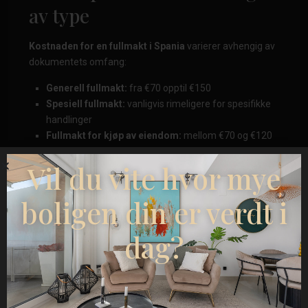
av type
Kostnaden for en fullmakt i Spania
varierer avhengig av
dokumentets omfang:
Generell fullmakt:
fra €70 opptil €150
Spesiell fullmakt:
vanligvis rimeligere for spesifikke
handlinger
Fullmakt for kjøp av eiendom:
mellom €70 og €120
Fullmakt for juridisk representasjon:
rundt €50–
Vil du vite hvor mye
100
Fullmakt for arv:
mellom €70–110
Fullmakt for flere parter:
fra €50, med tillegg per
boligen din er verdt i
person
dag?
Jo bredere fullmakt som gis, desto høyere blir kostnaden.
Ytterligere kostnader å
vurdere