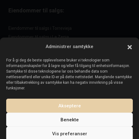
Eiendommer til salgs:
Eiendommer til salgs i Torrevieja
Eiendommer til salgs i La Zenia
Eiendommer til salgs i Cabo Roig
Administrer samtykke
For å gi deg de beste opplevelsene bruker vi teknologier som
informasjonskapsler for å lagre og/eller få tilgang til enhetsinformasjon.
Selg eiendommen din
:
Samtykke til disse teknologiene lar oss behandle data som
nettleseratferd eller unike ID-er på dette nettstedet. Manglende samtykke
eller tilbaketrekking av samtykke kan ha negativ innvirkning på visse
Selg eiendom i La Mata
funksjoner.
Selg eiendom i Cabo Roig
Selg eiendom i Playa Flamenca
Akseptere
Selg eiendom i Torrevieja
Benekte
Vis preferanser